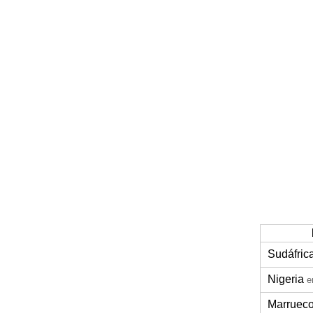
Sudáfric
Nigeria
e
Marruec