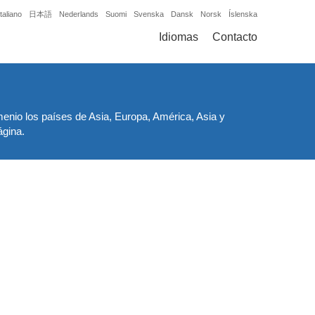
Italiano
日本語
Nederlands
Suomi
Svenska
Dansk
Norsk
Íslenska
Idiomas
Contacto
enio los países de Asia, Europa, América, Asia y
ágina.