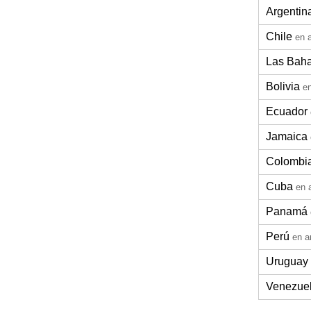
Argentin
Chile
en 
Las Bah
Bolivia
e
Ecuador
Jamaica
Colombi
Cuba
en 
Panamá
Perú
en a
Uruguay
Venezue