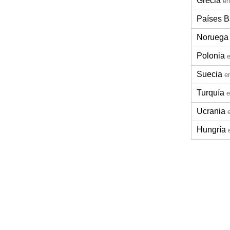
Grecia
en
Países B
Noruega
Polonia
Suecia
e
Turquía
e
Ucrania
Hungría