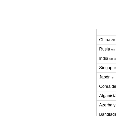
China
en
Rusia
en
India
en a
Singapur
Japón
en
Corea de
Afganist
Azerbaiy
Banglad