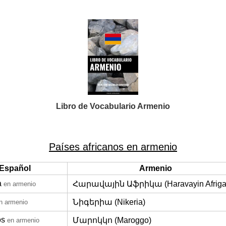
Libro de Vocabulario Armenio
Países africanos en armenio
Español
Armenio
a
Հարավային Աֆրիկա (Haravayin Afriga
en armenio
Նիգերիա (Nikeria)
n armenio
os
Մարոկկո (Maroggo)
en armenio