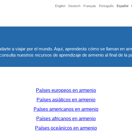
English
Deutsch
Français
Português
Español
darte a viajar por el mundo. Aquí, aprenderás cómo se llaman en arm
nsulta nuestros recursos de aprendizaje de armenio al final de la p
Países europeos en armenio
Países asiáticos en armenio
Países americanos en armenio
Países africanos en armenio
Países oceánicos en armenio