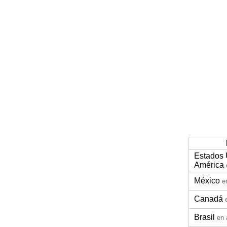
Estados 
América
México
e
Canadá
Brasil
en 