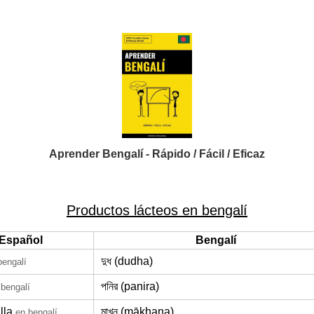
Aprender Bengalí - Rápido / Fácil / Eficaz
Productos lácteos en bengalí
Español
Bengalí
দুধ (dudha)
bengalí
পনির (panira)
 bengalí
lla
মাখন (mākhana)
en bengalí