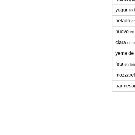
yogur
en 
helado
en
huevo
en
clara
en b
yema de
feta
en be
mozzarel
parmesa