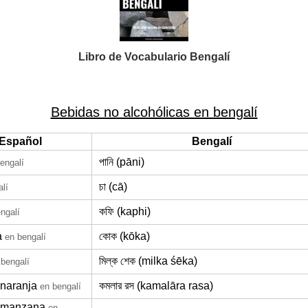
Libro de Vocabulario Bengalí
Bebidas no alcohólicas en bengalí
Español
Bengalí
পানি (pāni)
engalí
চা (cā)
lí
কফি (kaphi)
ngalí
a
কোক (kōka)
en bengalí
মিল্ক শেক (milka śēka)
 bengalí
naranja
কমলার রস (kamalāra rasa)
en bengalí
 manzana
en