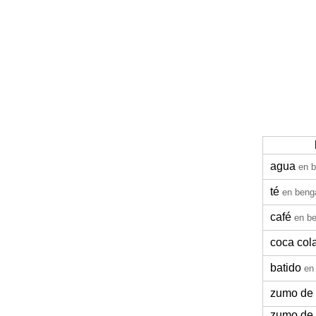
agua
en b
té
en benga
café
en be
coca col
batido
en
zumo de 
zumo de