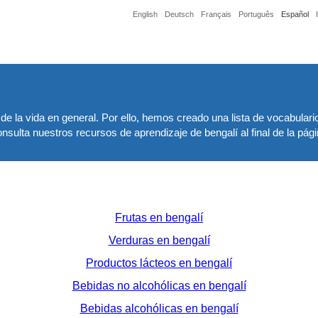
English
Deutsch
Français
Português
Español
de la vida en general. Por ello, hemos creado una lista de vocabulari
sulta nuestros recursos de aprendizaje de bengalí al final de la pági
Frutas en bengalí
Verduras en bengalí
Productos lácteos en bengalí
Bebidas no alcohólicas en bengalí
Bebidas alcohólicas en bengalí