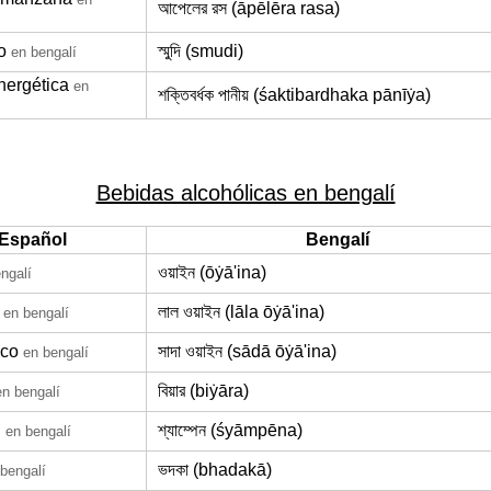
আপেলের রস (āpēlēra rasa)
o
স্মুদি (smudi)
en bengalí
nergética
en
শক্তিবর্ধক পানীয় (śaktibardhaka pānīẏa)
Bebidas alcohólicas en bengalí
Español
Bengalí
ওয়াইন (ōẏā'ina)
ngalí
লাল ওয়াইন (lāla ōẏā'ina)
en bengalí
nco
সাদা ওয়াইন (sādā ōẏā'ina)
en bengalí
বিয়ার (biẏāra)
en bengalí
n
শ্যাম্পেন (śyāmpēna)
en bengalí
ভদকা (bhadakā)
bengalí