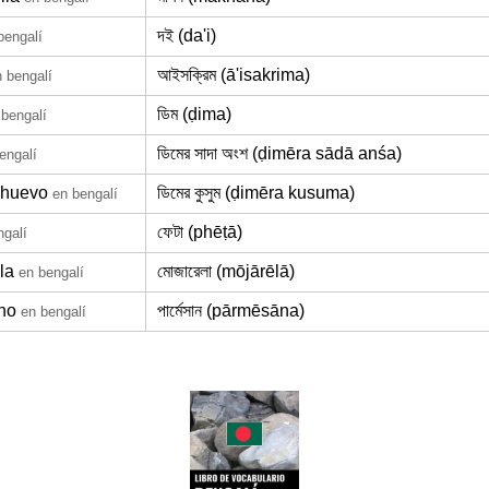
দই (da'i)
bengalí
আইসক্রিম (ā'isakrima)
 bengalí
ডিম (ḍima)
 bengalí
ডিমের সাদা অংশ (ḍimēra sādā anśa)
engalí
 huevo
ডিমের কুসুম (ḍimēra kusuma)
en bengalí
ফেটা (phēṭā)
ngalí
la
মোজারেলা (mōjārēlā)
en bengalí
no
পার্মেসান (pārmēsāna)
en bengalí