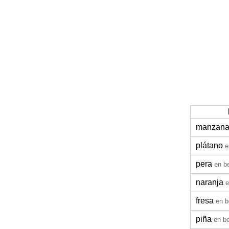
manzan
plátano
e
pera
en b
naranja
e
fresa
en b
piña
en be