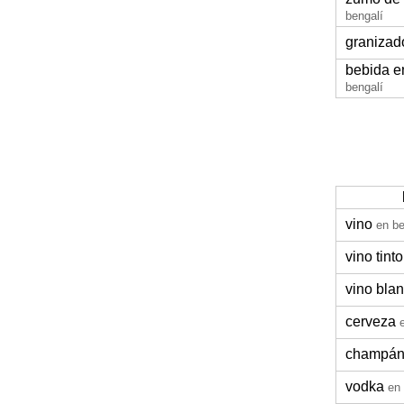
bengalí
granizad
bebida e
bengalí
vino
en be
vino tinto
vino bla
cerveza
champá
vodka
en 