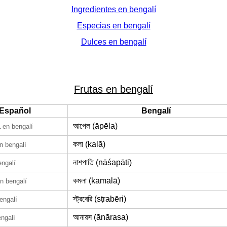
Ingredientes en bengalí
Especias en bengalí
Dulces en bengalí
Frutas en bengalí
Español
Bengalí
a
আপেল (āpēla)
en bengalí
কলা (kalā)
n bengalí
নাশপাতি (nāśapāti)
engalí
কমলা (kamalā)
n bengalí
স্ট্রবেরি (sṭrabēri)
engalí
আনারস (ānārasa)
ngalí