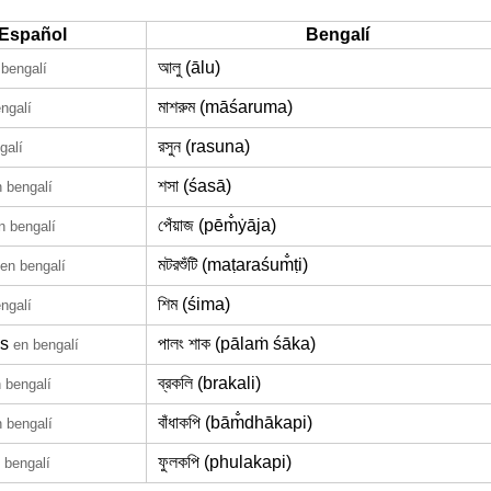
Español
Bengalí
আলু (ālu)
 bengalí
মাশরুম (māśaruma)
ngalí
রসুন (rasuna)
galí
শসা (śasā)
 bengalí
পেঁয়াজ (pēm̐ẏāja)
n bengalí
মটরশুঁটি (maṭaraśum̐ṭi)
en bengalí
শিম (śima)
ngalí
s
পালং শাক (pālaṁ śāka)
en bengalí
ব্রকলি (brakali)
 bengalí
বাঁধাকপি (bām̐dhākapi)
 bengalí
ফুলকপি (phulakapi)
 bengalí