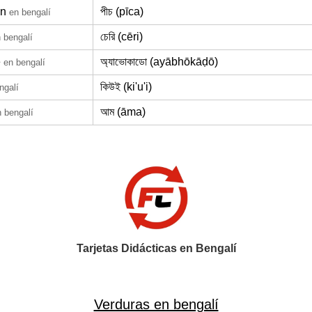
ón
পীচ (pīca)
en bengalí
চেরি (cēri)
 bengalí
e
অ্যাভোকাডো (ayābhōkāḍō)
en bengalí
কিউই (ki'u'i)
ngalí
আম (āma)
 bengalí
Tarjetas Didácticas en Bengalí
Verduras en bengalí