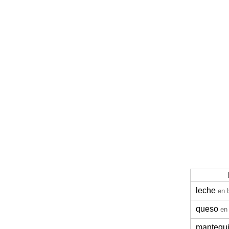
leche
en 
queso
en
mantequi