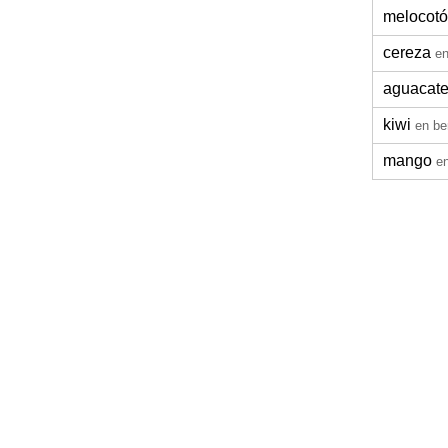
melocot
cereza
en
aguacat
kiwi
en be
mango
en