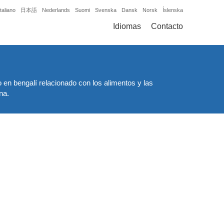
Italiano
日本語
Nederlands
Suomi
Svenska
Dansk
Norsk
Íslenska
Idiomas
Contacto
o en bengalí relacionado con los alimentos y las
na.