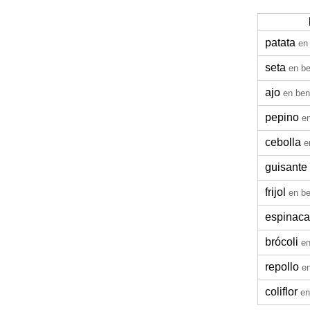
patata
en
seta
en be
ajo
en ben
pepino
en
cebolla
e
guisante
frijol
en be
espinaca
brócoli
en
repollo
en
coliflor
en