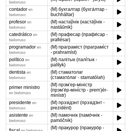
bielorruso
contador
(M) бухгалтар (бухга́лтар -
en
buchháltar)
bielorruso
profesor
(M) настаўнік (наста́ўнік -
en
nastáŭnik)
bielorruso
catedrático
(M) прафесар (прафе́сар -
en
prafiésar)
bielorruso
programador
(M) праграміст (праграмі́ст
en
- prahramíst)
bielorruso
político
(M) палітык (палі́тык -
en
palítyk)
bielorruso
dentista
(M) стаматолаг
en
(стамато́лаг - stamatólah)
bielorruso
(M) прэм'ер-міністр
primer ministro
(прэм'е́р-міні́стр - prem'jér-
en bielorruso
minístr)
presidente
(M) прэзідэнт (прэзідэ́нт -
en
prezidént)
bielorruso
asistente
(M) памочнік (памо́чнік -
en
pamóčnik)
bielorruso
(M) пракурор (пракуро́р -
fiscal
en bielorruso