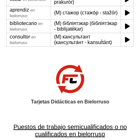
prakurór)
aprendiz
en
(M) стажор (стажо́р - stažór)
bielorruso
bibliotecario
(M) бібліятэкар (бібліятэ́кар
en
- biblijatékar)
bielorruso
consultor
(M) кансультант
en
(кансульта́нт - kansuĺtánt)
bielorruso
Tarjetas Didácticas en Bielorruso
Puestos de trabajo semicualificados o no
cualificados en bielorruso