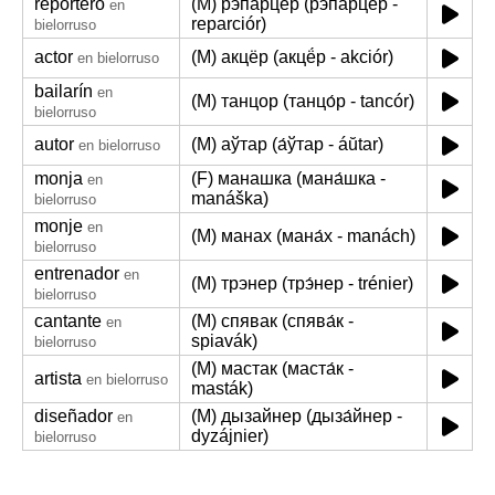
reportero
(M) рэпарцёр (рэпарцё́р -
en
reparciór)
bielorruso
actor
(M) акцёр (акцё́р - akciór)
en bielorruso
bailarín
en
(M) танцор (танцо́р - tancór)
bielorruso
autor
(M) аўтар (а́ўтар - áŭtar)
en bielorruso
monja
(F) манашка (мана́шка -
en
manáška)
bielorruso
monje
en
(M) манах (мана́х - manách)
bielorruso
entrenador
en
(M) трэнер (трэ́нер - trénier)
bielorruso
cantante
(M) спявак (спява́к -
en
spiavák)
bielorruso
(M) мастак (маста́к -
artista
en bielorruso
masták)
diseñador
(M) дызайнер (дыза́йнер -
en
dyzájnier)
bielorruso