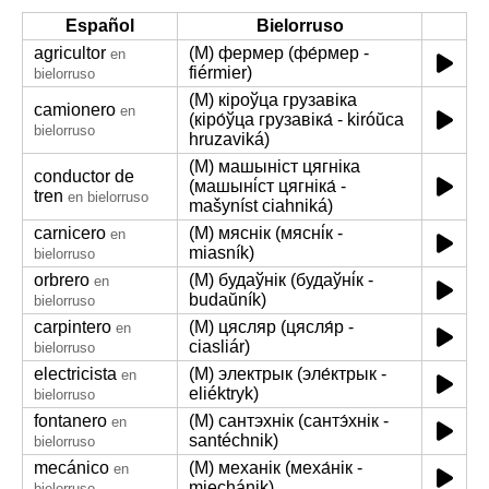
Español
Bielorruso
agricultor
(M) фермер (фе́рмер -
en
fiérmier)
bielorruso
(M) кіроўца грузавіка
camionero
en
(кіро́ўца грузавіка́ - kiróŭca
bielorruso
hruzaviká)
(M) машыніст цягніка
conductor de
(машыні́ст цягніка́ -
tren
en bielorruso
mašyníst ciahniká)
carnicero
(M) мяснік (мясні́к -
en
miasník)
bielorruso
orbrero
(M) будаўнік (будаўні́к -
en
budaŭník)
bielorruso
carpintero
(M) цясляр (цясля́р -
en
ciasliár)
bielorruso
electricista
(M) электрык (эле́ктрык -
en
eliéktryk)
bielorruso
fontanero
(M) сантэхнік (сантэ́хнік -
en
santéchnik)
bielorruso
mecánico
(M) механік (меха́нік -
en
miechánik)
bielorruso