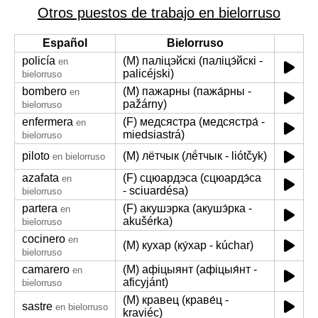
Otros puestos de trabajo en bielorruso
Español
Bielorruso
policía
(M) паліцэйскі (паліцэ́йскі -
en
palicéjski)
bielorruso
bombero
(M) пажарны (пажа́рны -
en
pažárny)
bielorruso
enfermera
(F) медсястра (медсястра́ -
en
miedsiastrá)
bielorruso
piloto
(M) лётчык (лё́тчык - liótčyk)
en bielorruso
azafata
(F) сцюардэса (сцюардэ́са
en
- sciuardésa)
bielorruso
partera
(F) акушэрка (акушэ́рка -
en
akušérka)
bielorruso
cocinero
en
(M) кухар (ку́хар - kúchar)
bielorruso
camarero
(M) афіцыянт (афіцыя́нт -
en
aficyjánt)
bielorruso
(M) кравец (краве́ц -
sastre
en bielorruso
kraviéc)