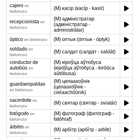
cajero
en
(M) касір (касі́р - kasír)
bielorruso
(M) адміністратар
recepcionista
en
(адміністра́тар -
bielorruso
administrátar)
óptico
(M) оптык (о́птык - óptyk)
en bielorruso
soldado
en
(M) салдат (салда́т - saldát)
bielorruso
conductor de
(M) кіроўца аўтобуса
autobús
(кіро́ўца аўто́буса - kiróŭca
en
aŭtóbusa)
bielorruso
(M) целаахоўнік
guardaespaldas
(целаахо́ўнік -
en bielorruso
cielaachóŭnik)
sacerdote
en
(M) святар (свята́р - sviatár)
bielorruso
fotógrafo
(M) фатограф (фато́граф -
en
fatóhraf)
bielorruso
árbitro
en
(M) арбітр (арбі́тр - arbítr)
bielorruso