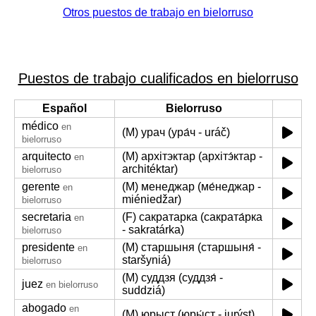
Otros puestos de trabajo en bielorruso
Puestos de trabajo cualificados en bielorruso
Español
Bielorruso
médico
en
(M) урач (ура́ч - uráč)
bielorruso
arquitecto
(M) архітэктар (архітэ́ктар -
en
architéktar)
bielorruso
gerente
(M) менеджар (ме́неджар -
en
miéniedžar)
bielorruso
secretaria
(F) сакратарка (сакрата́рка
en
- sakratárka)
bielorruso
presidente
(M) старшыня (старшыня́ -
en
staršyniá)
bielorruso
(M) суддзя (суддзя́ -
juez
en bielorruso
suddziá)
abogado
en
(M) юрыст (юры́ст - jurýst)