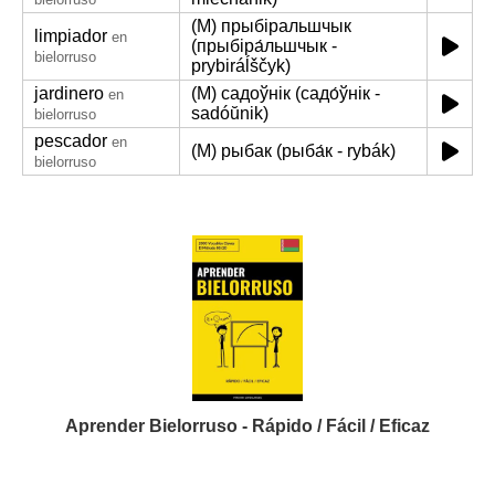
(M) прыбіральшчык
limpiador
en
(прыбіра́льшчык -
bielorruso
prybiráĺščyk)
jardinero
(M) садоўнік (садо́ўнік -
en
sadóŭnik)
bielorruso
pescador
en
(M) рыбак (рыба́к - rybák)
bielorruso
Aprender Bielorruso - Rápido / Fácil / Eficaz