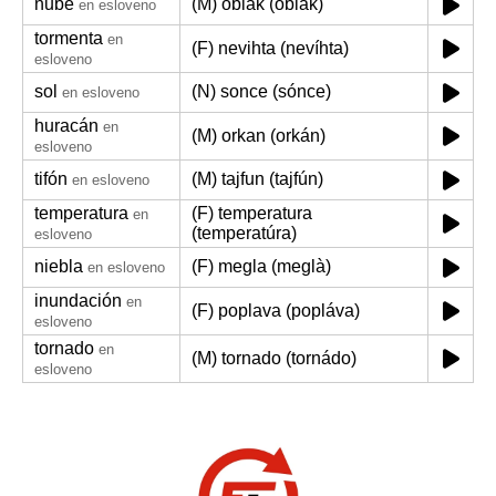
nube
(M) oblak (oblák)
en esloveno
tormenta
en
(F) nevihta (nevíhta)
esloveno
sol
(N) sonce (sónce)
en esloveno
huracán
en
(M) orkan (orkán)
esloveno
tifón
(M) tajfun (tajfún)
en esloveno
temperatura
(F) temperatura
en
(temperatúra)
esloveno
niebla
(F) megla (meglà)
en esloveno
inundación
en
(F) poplava (popláva)
esloveno
tornado
en
(M) tornado (tornádo)
esloveno