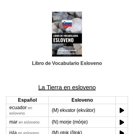
Libro de Vocabulario Esloveno
La Tierra en esloveno
Español
Esloveno
ecuador
en
(M) ekvator (ekvátor)
esloveno
mar
(N) morje (mórje)
en esloveno
isla
(M) otok (ôtok)
en esloveno