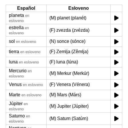
Español
Esloveno
planeta
en
(M) planet (planét)
esloveno
estrella
en
(F) zvezda (zvézda)
esloveno
sol
(N) sonce (sónce)
en esloveno
tierra
(F) Zemlja (Zêmlja)
en esloveno
luna
(F) luna (lúna)
en esloveno
Mercurio
en
(M) Merkur (Merkúr)
esloveno
Venus
(F) Venera (Vénera)
en esloveno
Marte
(M) Mars (Márs)
en esloveno
Júpiter
en
(M) Jupiter (Júpiter)
esloveno
Saturno
en
(M) Saturn (Satúrn)
esloveno