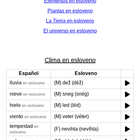
Elementos en esloveno
Plantas en esloveno
La Tierra en esloveno
El universo en esloveno
Clima en esloveno
Español
Esloveno
lluvia
(M) dež (dèž)
en esloveno
nieve
(M) sneg (snég)
en esloveno
hielo
(M) led (léd)
en esloveno
viento
(M) veter (véter)
en esloveno
tempestad
en
(F) nevihta (nevíhta)
esloveno