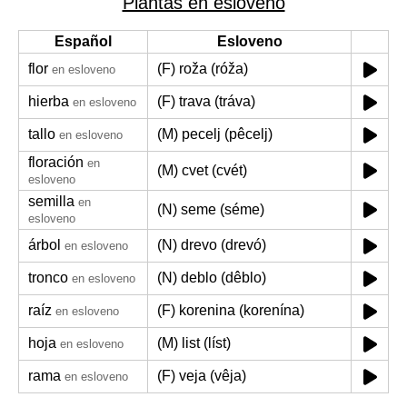
Plantas en esloveno
Español
Esloveno
flor
(F) roža (róža)
en esloveno
hierba
(F) trava (tráva)
en esloveno
tallo
(M) pecelj (pêcelj)
en esloveno
floración
en
(M) cvet (cvét)
esloveno
semilla
en
(N) seme (séme)
esloveno
árbol
(N) drevo (drevó)
en esloveno
tronco
(N) deblo (dêblo)
en esloveno
raíz
(F) korenina (korenína)
en esloveno
hoja
(M) list (líst)
en esloveno
rama
(F) veja (vêja)
en esloveno