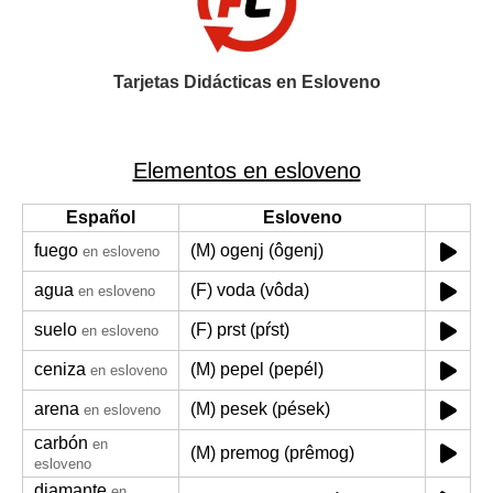
Tarjetas Didácticas en Esloveno
Elementos en esloveno
Español
Esloveno
fuego
(M) ogenj (ôgenj)
en esloveno
agua
(F) voda (vôda)
en esloveno
suelo
(F) prst (pŕst)
en esloveno
ceniza
(M) pepel (pepél)
en esloveno
arena
(M) pesek (pések)
en esloveno
carbón
en
(M) premog (prêmog)
esloveno
diamante
en