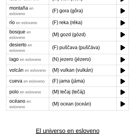
montaña
en
(F) gora (gôra)
esloveno
río
(F) reka (réka)
en esloveno
bosque
en
(M) gozd (gòzd)
esloveno
desierto
en
(F) puščava (puščáva)
esloveno
lago
(N) jezero (jézero)
en esloveno
volcán
(M) vulkan (vulkán)
en esloveno
cueva
(F) jama (jáma)
en esloveno
polo
(M) tečaj (tečáj)
en esloveno
océano
en
(M) ocean (oceán)
esloveno
El universo en esloveno