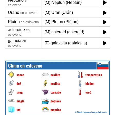
Neptuno
en
(M) Neptun (Neptún)
esloveno
Urano
(M) Uran (Urán)
en esloveno
Plutón
(M) Pluton (Plúton)
en esloveno
asteroide
en
(M) asteroid (asteroíd)
esloveno
galaxia
en
(F) galaksija (galaksíja)
esloveno