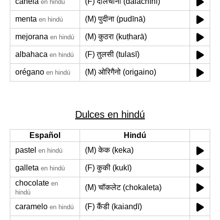
canela
(F) दालचीनी (dālachīnī)
en hindú
menta
(M) पुदीना (pudīnā)
en hindú
mejorana
(M) कुठरा (kuṭharā)
en hindú
albahaca
(F) तुलसी (tulasī)
en hindú
orégano
(M) ओरिगैनो (origaino)
en hindú
Dulces en hindú
Español
Hindú
pastel
(M) केक (keka)
en hindú
galleta
(F) कुकी (kukī)
en hindú
chocolate
en
(M) चॉकलेट (chokaleṭa)
hindú
caramelo
(F) कैंडी (kaianḍī)
en hindú