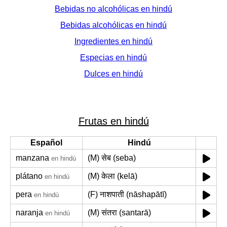
Bebidas no alcohólicas en hindú
Bebidas alcohólicas en hindú
Ingredientes en hindú
Especias en hindú
Dulces en hindú
Frutas en hindú
Español
Hindú
manzana
(M) सेब (seba)
en hindú
plátano
(M) केला (kelā)
en hindú
pera
(F) नाशपाती (nāshapātī)
en hindú
naranja
(M) संतरा (santarā)
en hindú