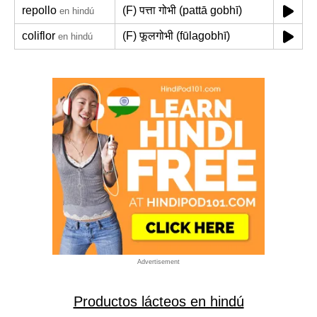
repollo
(F) पत्ता गोभी (pattā gobhī)
en hindú
coliflor
(F) फूलगोभी (fūlagobhī)
en hindú
Advertisement
Productos lácteos en hindú