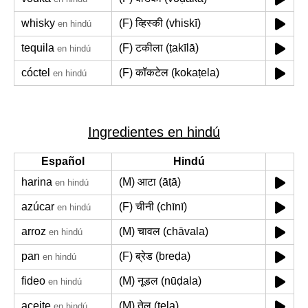
whisky
(F) व्हिस्की (vhiskī)
en hindú
tequila
(F) टकीला (ṭakīlā)
en hindú
cóctel
(F) कॉकटेल (kokaṭela)
en hindú
Ingredientes en hindú
Español
Hindú
harina
(M) आटा (āṭā)
en hindú
azúcar
(F) चीनी (chīnī)
en hindú
arroz
(M) चावल (chāvala)
en hindú
pan
(F) ब्रेड (breḍa)
en hindú
fideo
(M) नूडल (nūḍala)
en hindú
aceite
(M) तेल (tela)
en hindú