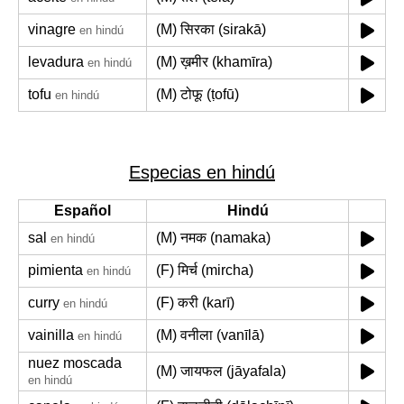
vinagre
(M) सिरका (sirakā)
en hindú
levadura
(M) ख़मीर (khamīra)
en hindú
tofu
(M) टोफू (ṭofū)
en hindú
Especias en hindú
Español
Hindú
sal
(M) नमक (namaka)
en hindú
pimienta
(F) मिर्च (mircha)
en hindú
curry
(F) करी (karī)
en hindú
vainilla
(M) वनीला (vanīlā)
en hindú
nuez moscada
(M) जायफल (jāyafala)
en hindú