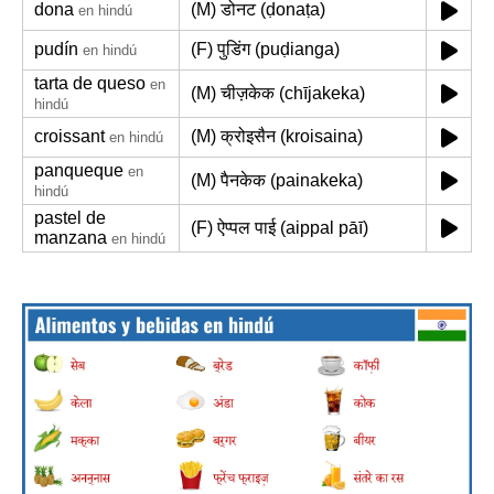
dona
(M) डोनट (ḍonaṭa)
en hindú
pudín
(F) पुडिंग (puḍianga)
en hindú
tarta de queso
en
(M) चीज़केक (chījakeka)
hindú
croissant
(M) क्रोइसैन (kroisaina)
en hindú
panqueque
en
(M) पैनकेक (painakeka)
hindú
pastel de
(F) ऐप्पल पाई (aippal pāī)
manzana
en hindú