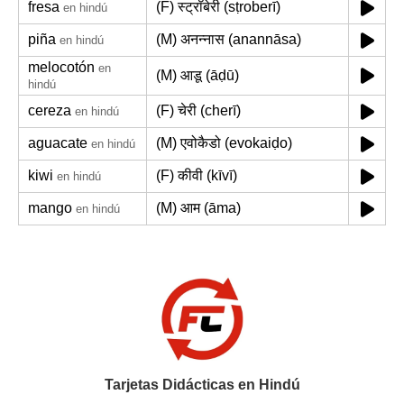
fresa
(F) स्ट्रॉबेरी (sṭroberī)
en hindú
piña
(M) अनन्नास (anannāsa)
en hindú
melocotón
en
(M) आडू (āḍū)
hindú
cereza
(F) चेरी (cherī)
en hindú
aguacate
(M) एवोकैडो (evokaiḍo)
en hindú
kiwi
(F) कीवी (kīvī)
en hindú
mango
(M) आम (āma)
en hindú
Tarjetas Didácticas en Hindú