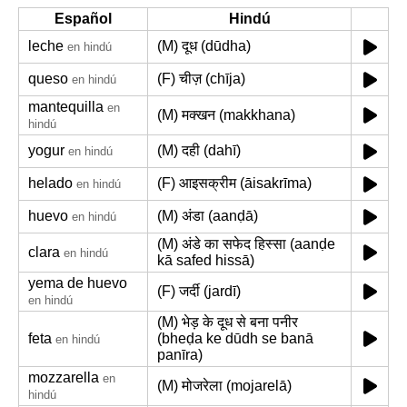
Español
Hindú
leche
(M) दूध (dūdha)
en hindú
queso
(F) चीज़ (chīja)
en hindú
mantequilla
en
(M) मक्खन (makkhana)
hindú
yogur
(M) दही (dahī)
en hindú
helado
(F) आइसक्रीम (āisakrīma)
en hindú
huevo
(M) अंडा (aanḍā)
en hindú
(M) अंडे का सफेद हिस्सा (aanḍe
clara
en hindú
kā safed hissā)
yema de huevo
(F) जर्दी (jardī)
en hindú
(M) भेड़ के दूध से बना पनीर
feta
(bheḍa ke dūdh se banā
en hindú
panīra)
mozzarella
en
(M) मोजरेला (mojarelā)
hindú