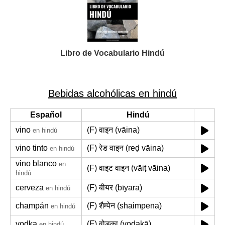
Libro de Vocabulario Hindú
Bebidas alcohólicas en hindú
Español
Hindú
vino
(F) वाइन (vāina)
en hindú
vino tinto
(F) रेड वाइन (reḍ vāina)
en hindú
vino blanco
en
(F) वाइट वाइन (vāiṭ vāina)
hindú
cerveza
(F) बीयर (bīyara)
en hindú
champán
(F) शैम्पेन (shaimpena)
en hindú
vodka
(F) वोडका (voḍakā)
en hindú