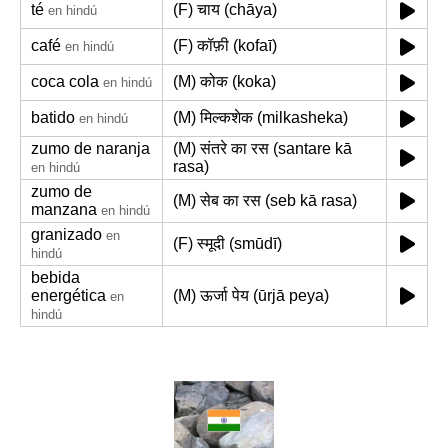
té
(F) चाय (chāya)
en hindú
café
(F) कॉफ़ी (kofaī)
en hindú
coca cola
(M) कोक (koka)
en hindú
batido
(M) मिल्कशेक (milkasheka)
en hindú
zumo de naranja
(M) संतरे का रस (santare kā
rasa)
en hindú
zumo de
(M) सेब का रस (seb kā rasa)
manzana
en hindú
granizado
en
(F) स्मूदी (smūdī)
hindú
bebida
energética
(M) ऊर्जा पेय (ūrjā peya)
en
hindú