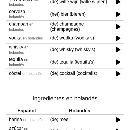
(de) witte wijn (witte wijnen)
holandés
cerveza
en
(het) bier (bieren)
holandés
champán
(de) champagne
en
(champagnes)
holandés
vodka
(de) wodka (wodka's)
en holandés
whisky
en
(de) whisky (whisky's)
holandés
tequila
en
(de) tequila (tequila's)
holandés
cóctel
(de) cocktail (cocktails)
en holandés
Ingredientes en holandés
Español
Holandés
harina
(de) meel
en holandés
azúcar
en