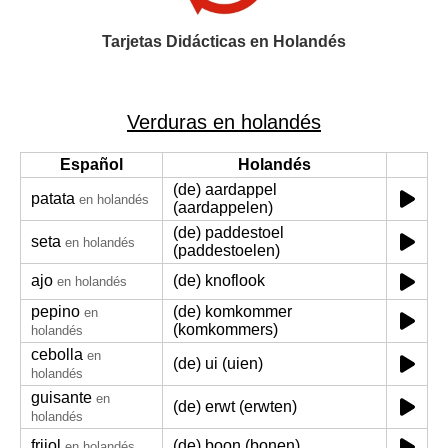
Tarjetas Didácticas en Holandés
Verduras en holandés
Español
Holandés
(de) aardappel
patata
en holandés
(aardappelen)
(de) paddestoel
seta
en holandés
(paddestoelen)
ajo
(de) knoflook
en holandés
pepino
(de) komkommer
en
(komkommers)
holandés
cebolla
en
(de) ui (uien)
holandés
guisante
en
(de) erwt (erwten)
holandés
frijol
(de) boon (bonen)
en holandés