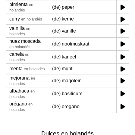
pimienta
en
(de) peper
holandés
curry
(de) kerrie
en holandés
vainilla
en
(de) vanille
holandés
nuez moscada
(de) nootmuskaat
en holandés
canela
en
(de) kaneel
holandés
menta
(de) munt
en holandés
mejorana
en
(de) marjolein
holandés
albahaca
en
(de) basilicum
holandés
orégano
en
(de) oregano
holandés
Dulces en holandés