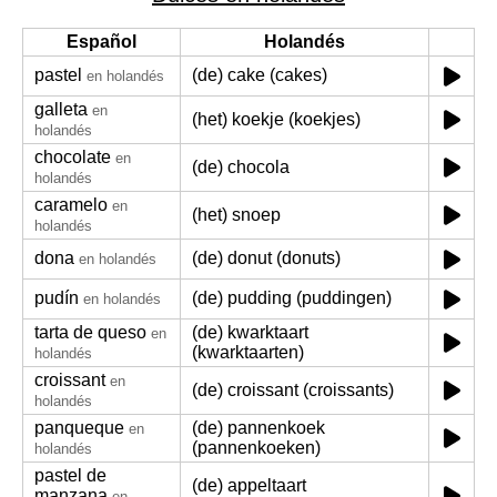
Español
Holandés
pastel
(de) cake (cakes)
en holandés
galleta
en
(het) koekje (koekjes)
holandés
chocolate
en
(de) chocola
holandés
caramelo
en
(het) snoep
holandés
dona
(de) donut (donuts)
en holandés
pudín
(de) pudding (puddingen)
en holandés
tarta de queso
(de) kwarktaart
en
(kwarktaarten)
holandés
croissant
en
(de) croissant (croissants)
holandés
panqueque
(de) pannenkoek
en
(pannenkoeken)
holandés
pastel de
(de) appeltaart
manzana
en