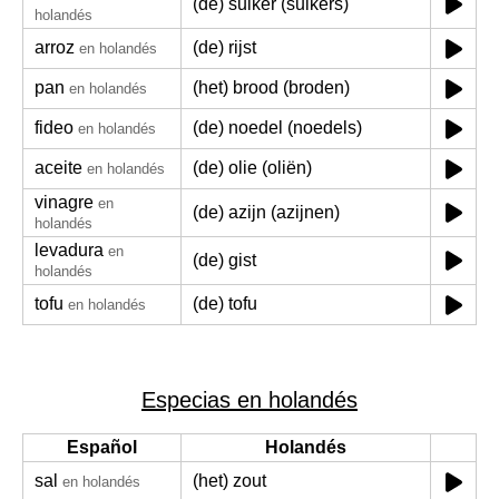
(de) suiker (suikers)
holandés
arroz
(de) rijst
en holandés
pan
(het) brood (broden)
en holandés
fideo
(de) noedel (noedels)
en holandés
aceite
(de) olie (oliën)
en holandés
vinagre
en
(de) azijn (azijnen)
holandés
levadura
en
(de) gist
holandés
tofu
(de) tofu
en holandés
Especias en holandés
Español
Holandés
sal
(het) zout
en holandés