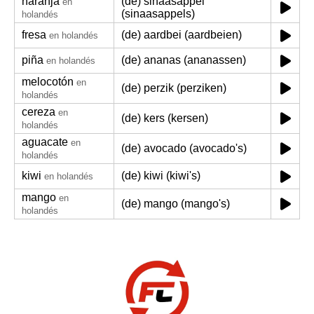
naranja
(de) sinaasappel
en
(sinaasappels)
holandés
fresa
(de) aardbei (aardbeien)
en holandés
piña
(de) ananas (ananassen)
en holandés
melocotón
en
(de) perzik (perziken)
holandés
cereza
en
(de) kers (kersen)
holandés
aguacate
en
(de) avocado (avocado's)
holandés
kiwi
(de) kiwi (kiwi's)
en holandés
mango
en
(de) mango (mango's)
holandés