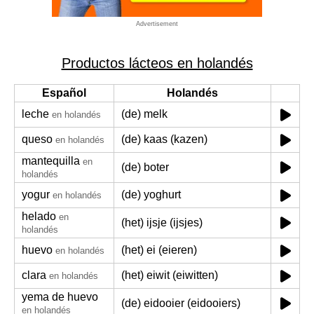
Advertisement
Productos lácteos en holandés
Español
Holandés
leche
(de) melk
en holandés
queso
(de) kaas (kazen)
en holandés
mantequilla
en
(de) boter
holandés
yogur
(de) yoghurt
en holandés
helado
en
(het) ijsje (ijsjes)
holandés
huevo
(het) ei (eieren)
en holandés
clara
(het) eiwit (eiwitten)
en holandés
yema de huevo
(de) eidooier (eidooiers)
en holandés