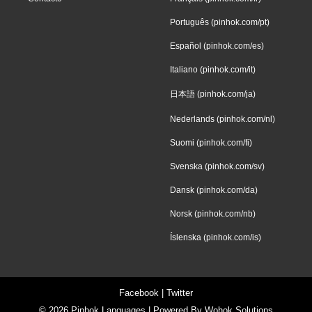
Português (pinhok.com/pt)
Español (pinhok.com/es)
Italiano (pinhok.com/it)
日本語 (pinhok.com/ja)
Nederlands (pinhok.com/nl)
Suomi (pinhok.com/fi)
Svenska (pinhok.com/sv)
Dansk (pinhok.com/da)
Norsk (pinhok.com/nb)
Íslenska (pinhok.com/is)
Facebook
|
Twitter
© 2026
Pinhok Languages
| Powered By
Wohok Solutions