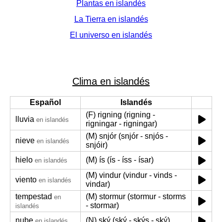
Plantas en islandés
La Tierra en islandés
El universo en islandés
Clima en islandés
Español
Islandés
(F) rigning (rigning -
lluvia
en islandés
rigningar - rigningar)
(M) snjór (snjór - snjós -
nieve
en islandés
snjóir)
hielo
(M) ís (ís - íss - ísar)
en islandés
(M) vindur (vindur - vinds -
viento
en islandés
vindar)
tempestad
(M) stormur (stormur - storms
en
- stormar)
islandés
nube
(N) ský (ský - skýs - ský)
en islandés