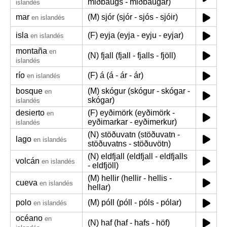
miðbaugs - miðbaugar)
islandés
mar
(M) sjór (sjór - sjós - sjóir)
en islandés
isla
(F) eyja (eyja - eyju - eyjar)
en islandés
montaña
en
(N) fjall (fjall - fjalls - fjöll)
islandés
río
(F) á (á - ár - ár)
en islandés
bosque
(M) skógur (skógur - skógar -
en
skógar)
islandés
desierto
(F) eyðimörk (eyðimörk -
en
eyðimarkar - eyðimerkur)
islandés
(N) stöðuvatn (stöðuvatn -
lago
en islandés
stöðuvatns - stöðuvötn)
(N) eldfjall (eldfjall - eldfjalls
volcán
en islandés
- eldfjöll)
(M) hellir (hellir - hellis -
cueva
en islandés
hellar)
polo
(M) póll (póll - póls - pólar)
en islandés
océano
en
(N) haf (haf - hafs - höf)