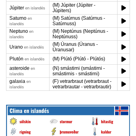
(M) Júpiter (Júpiter -
Júpiter
en islandés
Júpiters)
Saturno
(M) Satúrnus (Satúrnus -
en
Satúrnuss)
islandés
Neptuno
(M) Neptúnus (Neptúnus -
en
Neptúnuss)
islandés
(M) Úranus (Úranus -
Urano
en islandés
Úranusar)
Plutón
(M) Plútó (Plútó - Plútós)
en islandés
asteroide
(N) smástirni (smástirni -
en
smástirnis - smástirni)
islandés
galaxia
(F) vetrarbraut (vetrarbraut -
en
vetrarbrautar - vetrarbrautir)
islandés