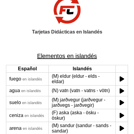
Tarjetas Didácticas en Islandés
Elementos en islandés
Español
Islandés
(M) eldur (eldur - elds -
fuego
en islandés
eldar)
agua
(N) vatn (vatn - vatns - vötn)
en islandés
(M) jarðvegur (jarðvegur -
suelo
en islandés
jarðvegs - jarðvegir)
(F) aska (aska - ösku -
ceniza
en islandés
öskur)
(M) sandur (sandur - sands -
arena
en islandés
sandar)