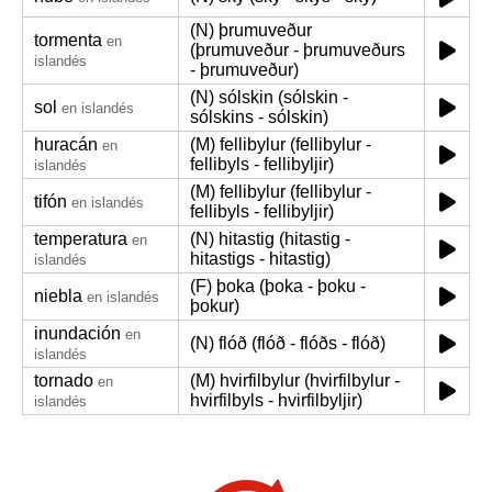
(N) þrumuveður
tormenta
en
(þrumuveður - þrumuveðurs
islandés
- þrumuveður)
(N) sólskin (sólskin -
sol
en islandés
sólskins - sólskin)
huracán
(M) fellibylur (fellibylur -
en
fellibyls - fellibyljir)
islandés
(M) fellibylur (fellibylur -
tifón
en islandés
fellibyls - fellibyljir)
temperatura
(N) hitastig (hitastig -
en
hitastigs - hitastig)
islandés
(F) þoka (þoka - þoku -
niebla
en islandés
þokur)
inundación
en
(N) flóð (flóð - flóðs - flóð)
islandés
tornado
(M) hvirfilbylur (hvirfilbylur -
en
hvirfilbyls - hvirfilbyljir)
islandés