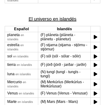
islandés
El universo en islandés
Español
Islandés
planeta
(F) pláneta (pláneta -
en
plánetu - plánetur)
islandés
estrella
(F) stjarna (stjarna - stjörnu -
en
stjörnur)
islandés
sol
(F) sól (sól - sólar - sólir)
en islandés
tierra
(F) jörð (jörð - jarðar - jarðir)
en islandés
(N) tungl (tungl - tungls -
luna
en islandés
tungl)
Mercurio
(M) Merkúríus (Merkúríus -
en
Merkúríusar)
islandés
Venus
(F) Venus (Venus - Venusar)
en islandés
Marte
(M) Mars (Mars - Mars)
en islandés