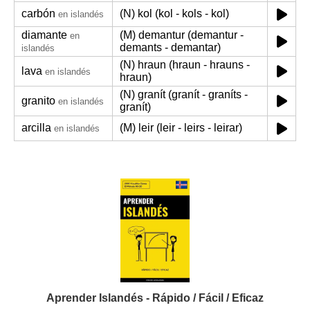
carbón
(N) kol (kol - kols - kol)
en islandés
diamante
(M) demantur (demantur -
en
demants - demantar)
islandés
(N) hraun (hraun - hrauns -
lava
en islandés
hraun)
(N) granít (granít - graníts -
granito
en islandés
granít)
arcilla
(M) leir (leir - leirs - leirar)
en islandés
Aprender Islandés - Rápido / Fácil / Eficaz