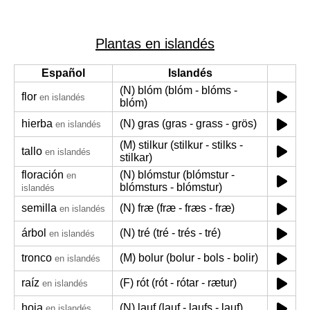
Plantas en islandés
Español
Islandés
(N) blóm (blóm - blóms -
flor
en islandés
blóm)
hierba
(N) gras (gras - grass - grös)
en islandés
(M) stilkur (stilkur - stilks -
tallo
en islandés
stilkar)
floración
(N) blómstur (blómstur -
en
blómsturs - blómstur)
islandés
semilla
(N) fræ (fræ - fræs - fræ)
en islandés
árbol
(N) tré (tré - trés - tré)
en islandés
tronco
(M) bolur (bolur - bols - bolir)
en islandés
raíz
(F) rót (rót - rótar - rætur)
en islandés
hoja
(N) lauf (lauf - laufs - lauf)
en islandés