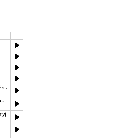
йль
 -
nyj