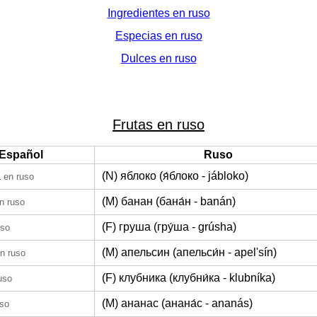
Ingredientes en ruso
Especias en ruso
Dulces en ruso
Frutas en ruso
Español
Ruso
a
(N) яблоко (я́блоко - jábloko)
en ruso
(M) банан (бана́н - banán)
n ruso
(F) груша (гру́ша - grúsha)
uso
(M) апельсин (апельси́н - apel'sín)
n ruso
(F) клубника (клубни́ка - klubníka)
uso
(M) ананас (анана́с - ananás)
uso