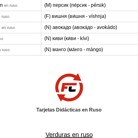
ón
(M) персик (пе́рсик - pérsik)
en ruso
(F) вишня (ви́шня - víshnja)
 ruso
e
(N) авокадо (авока́до - avokádo)
en ruso
(N) киви (ки́ви - kívi)
so
(N) манго (ма́нго - mángo)
n ruso
Tarjetas Didácticas en Ruso
Verduras en ruso