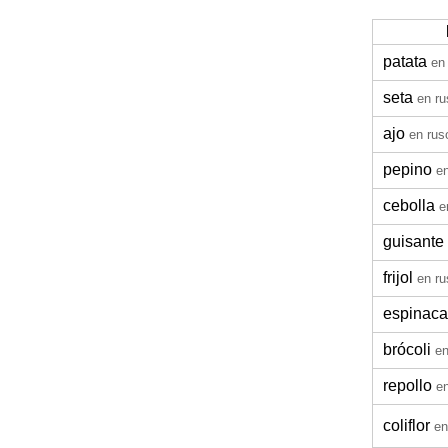
patata
en
seta
en ru
ajo
en rus
pepino
e
cebolla
e
guisante
frijol
en ru
espinaca
brócoli
en
repollo
e
coliflor
en