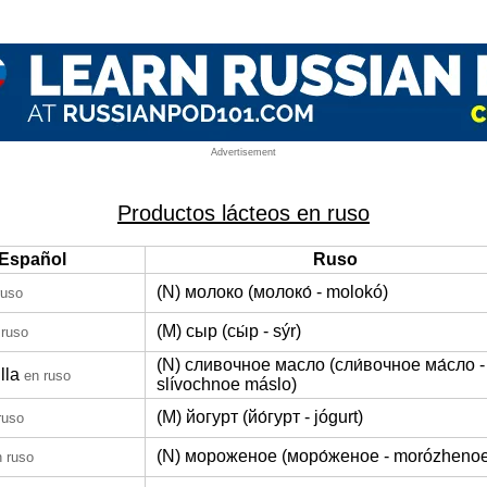
Advertisement
Productos lácteos en ruso
Español
Ruso
(N) молоко (молоко́ - molokó)
ruso
(M) сыр (сы́р - sýr)
 ruso
(N) сливочное масло (сли́вочное ма́сло -
lla
en ruso
slívochnoe máslo)
(M) йогурт (йо́гурт - jógurt)
ruso
(N) мороженое (моро́женое - morózheno
n ruso