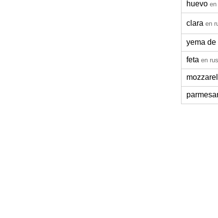
huevo
en
clara
en r
yema de
feta
en ru
mozzarel
parmesa