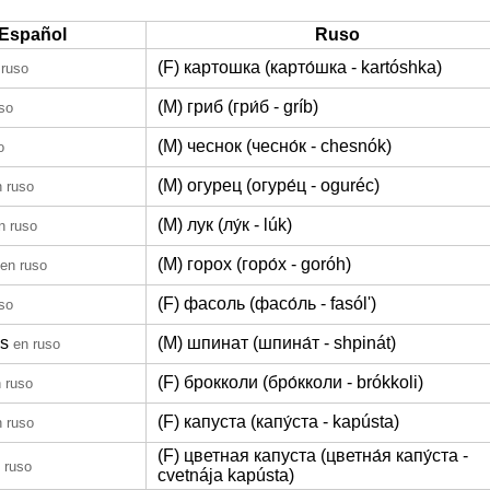
Español
Ruso
(F) картошка (карто́шка - kartóshka)
 ruso
(M) гриб (гри́б - gríb)
so
(M) чеснок (чесно́к - chesnók)
o
(M) огурец (огуре́ц - oguréc)
n ruso
(M) лук (лу́к - lúk)
n ruso
(M) горох (горо́х - goróh)
en ruso
(F) фасоль (фасо́ль - fasól')
so
s
(M) шпинат (шпина́т - shpinát)
en ruso
(F) брокколи (бро́кколи - brókkoli)
 ruso
(F) капуста (капу́ста - kapústa)
n ruso
(F) цветная капуста (цветна́я капу́ста -
 ruso
cvetnája kapústa)