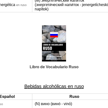
(M) энергетический напиток
nergética
(энергети́ческий напи́ток - jenergetícheski
en ruso
napítok)
Libro de Vocabulario Ruso
Bebidas alcohólicas en ruso
Español
Ruso
(N) вино (вино́ - vinó)
so