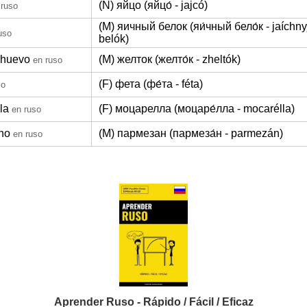
(N) яйцо (яйцо́ - jajcó)
 ruso
(M) яичный белок (яи́чный бело́к - jaíchny
uso
belók)
 huevo
(M) желток (желто́к - zheltók)
en ruso
(F) фета (фе́та - féta)
so
la
(F) моцарелла (моцаре́лла - mocarélla)
en ruso
no
(M) пармезан (пармеза́н - parmezán)
en ruso
Aprender Ruso - Rápido / Fácil / Eficaz