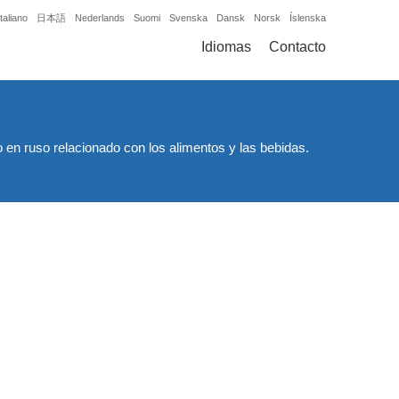
Italiano
日本語
Nederlands
Suomi
Svenska
Dansk
Norsk
Íslenska
Idiomas
Contacto
o en ruso relacionado con los alimentos y las bebidas.