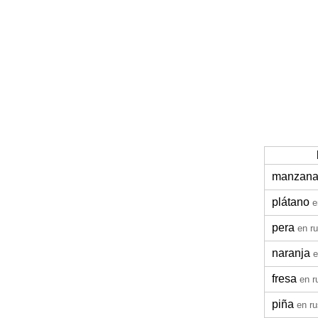
manzan
plátano
e
pera
en r
naranja
e
fresa
en r
piña
en r