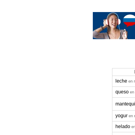
leche
en 
queso
en
mantequi
yogur
en 
helado
e