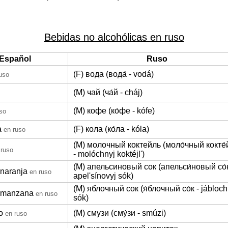
Bebidas no alcohólicas en ruso
Español
Ruso
(F) вода (вода́ - vodá)
uso
(M) чай (ча́й - cháj)
(M) кофе (ко́фе - kófe)
so
a
(F) кола (ко́ла - kóla)
en ruso
(M) молочный коктейль (моло́чный кокте́
 ruso
- molóchnyj koktéjl')
(M) апельсиновый сок (апельси́новый со́к
naranja
en ruso
apel'sínovyj sók)
(M) яблочный сок (я́блочный со́к - jábloch
 manzana
en ruso
sók)
o
(M) смузи (сму́зи - smúzi)
en ruso