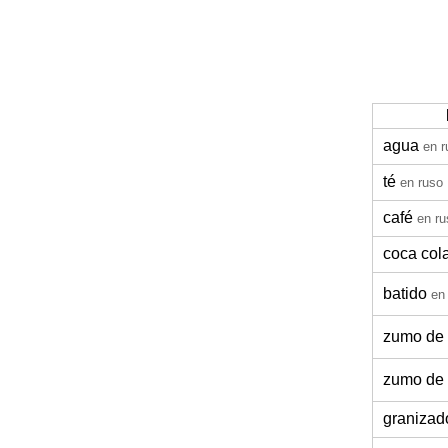
agua
en r
té
en ruso
café
en ru
coca col
batido
en
zumo de 
zumo de
granizad