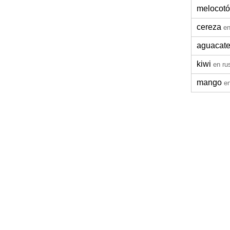
melocot
cereza
en
aguacat
kiwi
en ru
mango
e