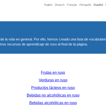
English
Deutsch
Français
Português
Español
de la vida en general. Por ello, hemos creado una lista de vocabulari
os recursos de aprendizaje de ruso al final de la página.
Frutas en ruso
Verduras en ruso
Productos lácteos en ruso
Bebidas no alcohólicas en ruso
Bebidas alcohólicas en ruso