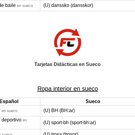
de baile
(U) danssko (dansskor)
en sueco
Tarjetas Didácticas en Sueco
Ropa interior en sueco
Español
Sueco
r
(U) BH (BH:ar)
en sueco
 deportivo
en
(U) sport-bh (sport-bh:ar)
(U) trosa (trosor)
n sueco