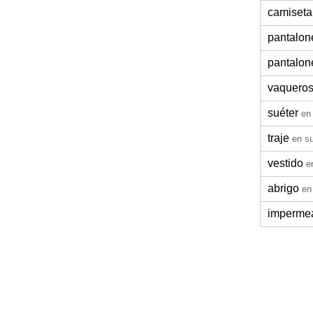
camiseta
pantalon
pantalon
vaquero
suéter
en
traje
en s
vestido
e
abrigo
en
imperme