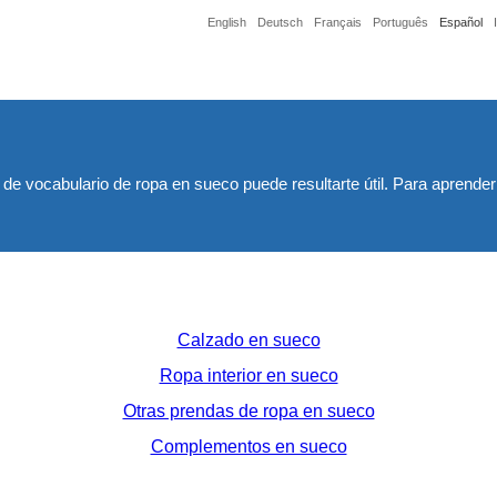
English
Deutsch
Français
Português
Español
a de vocabulario de ropa en sueco puede resultarte útil. Para aprend
Calzado en sueco
Ropa interior en sueco
Otras prendas de ropa en sueco
Complementos en sueco