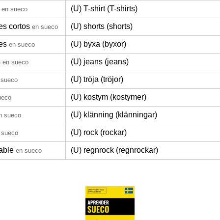
(U) T-shirt (T-shirts)
en sueco
es cortos
(U) shorts (shorts)
en sueco
es
(U) byxa (byxor)
en sueco
s
(U) jeans (jeans)
en sueco
(U) tröja (tröjor)
 sueco
(U) kostym (kostymer)
ueco
(U) klänning (klänningar)
n sueco
(U) rock (rockar)
 sueco
able
(U) regnrock (regnrockar)
en sueco