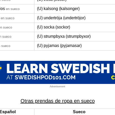
los
(U) kalsong (kalsonger)
en sueco
(U) undertröja (undertröjor)
en sueco
(U) socka (sockor)
en sueco
(U) strumpbyxa (strumpbyxor)
n sueco
(U) pyjamas (pyjamasar)
n sueco
Advertisement
Otras prendas de ropa en sueco
Español
Sueco