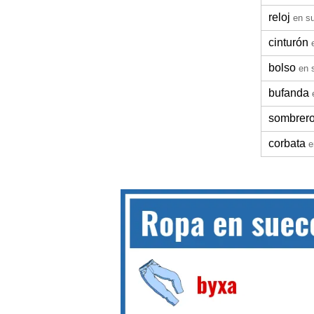
reloj
en s
cinturón
bolso
en 
bufanda
sombrer
corbata
e