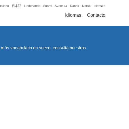
Italiano
日本語
Nederlands
Suomi
Svenska
Dansk
Norsk
Íslenska
Idiomas
Contacto
er más vocabulario en sueco, consulta nuestros