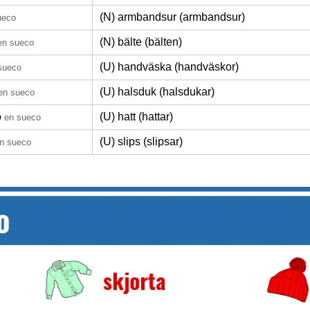
(N) armbandsur (armbandsur)
ueco
(N) bälte (bälten)
en sueco
(U) handväska (handväskor)
sueco
(U) halsduk (halsdukar)
en sueco
o
(U) hatt (hattar)
en sueco
(U) slips (slipsar)
n sueco