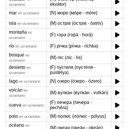
ekvátor)
ucraniano
mar
(N) море (мо́ре - móre)
en ucraniano
isla
(M) острів (о́стрів - óstriv)
en ucraniano
montaña
en
(F) гора (гора́ - horá)
ucraniano
río
(F) річка (рі́чка - ríchka)
en ucraniano
bosque
en
(M) ліс (ліс - lis)
ucraniano
desierto
(F) пустеля (пусте́ля -
en
pustélya)
ucraniano
lago
(N) озеро (о́зеро - ózero)
en ucraniano
volcán
en
(M) вулкан (вулка́н - vulkán)
ucraniano
(F) печера (пече́ра -
cueva
en ucraniano
pechéra)
polo
(M) полюс (по́люс - pólyus)
en ucraniano
océano
en
(M) океан (океа́н - okeán)