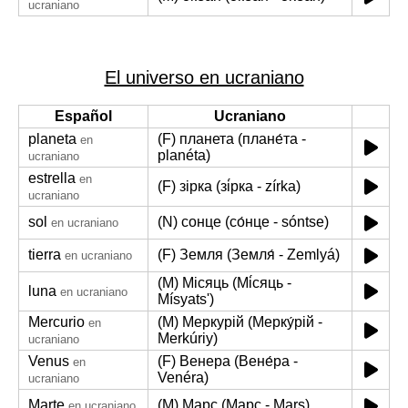
ucraniano
El universo en ucraniano
Español
Ucraniano
planeta
(F) планета (плане́та -
en
planéta)
ucraniano
estrella
en
(F) зірка (зі́рка - zírka)
ucraniano
sol
(N) сонце (со́нце - sóntse)
en ucraniano
tierra
(F) Земля (Земля́ - Zemlyá)
en ucraniano
(M) Місяць (Мі́сяць -
luna
en ucraniano
Mísyatsʹ)
Mercurio
(M) Меркурій (Мерку́рій -
en
Merkúriy)
ucraniano
Venus
(F) Венера (Вене́ра -
en
Venéra)
ucraniano
Marte
(M) Марс (Марс - Mars)
en ucraniano