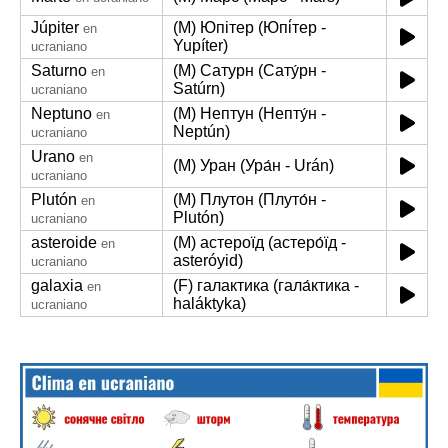
Júpiter
(M) Юпітер (Юпі́тер -
en
Yupíter)
ucraniano
Saturno
(M) Сатурн (Сату́рн -
en
Satúrn)
ucraniano
Neptuno
(M) Нептун (Непту́н -
en
Neptún)
ucraniano
Urano
en
(M) Уран (Ура́н - Urán)
ucraniano
Plutón
(M) Плутон (Плуто́н -
en
Plutón)
ucraniano
asteroide
(M) астероїд (астеро́їд -
en
asteróyid)
ucraniano
galaxia
(F) галактика (гала́ктика -
en
haláktyka)
ucraniano