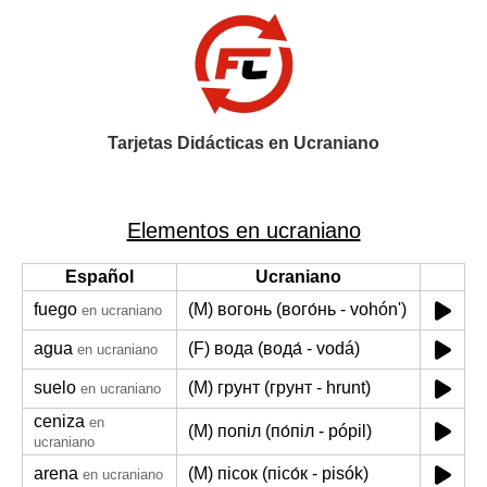
Tarjetas Didácticas en Ucraniano
Elementos en ucraniano
Español
Ucraniano
fuego
(M) вогонь (вого́нь - vohónʹ)
en ucraniano
agua
(F) вода (вода́ - vodá)
en ucraniano
suelo
(M) грунт (грунт - hrunt)
en ucraniano
ceniza
en
(M) попіл (по́піл - pópil)
ucraniano
arena
(M) пісок (пісо́к - pisók)
en ucraniano