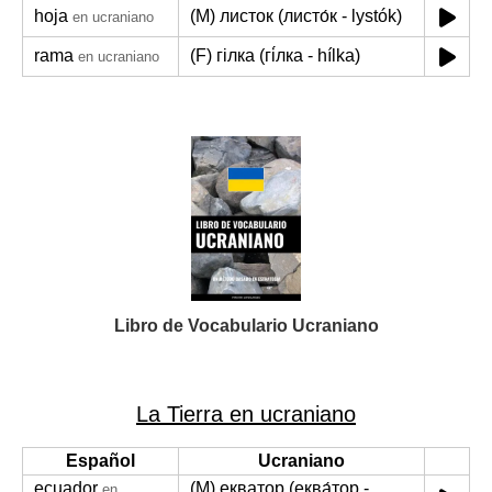
hoja
(M) листок (листо́к - lystók)
en ucraniano
rama
(F) гілка (гі́лка - hílka)
en ucraniano
Libro de Vocabulario Ucraniano
La Tierra en ucraniano
Español
Ucraniano
ecuador
(M) екватор (еква́тор -
en