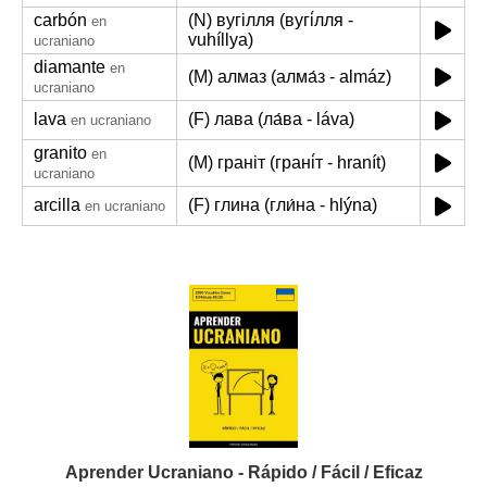
carbón
(N) вугілля (вугі́лля -
en
vuhíllya)
ucraniano
diamante
en
(M) алмаз (алма́з - almáz)
ucraniano
lava
(F) лава (ла́ва - láva)
en ucraniano
granito
en
(M) граніт (грані́т - hranít)
ucraniano
arcilla
(F) глина (гли́на - hlýna)
en ucraniano
Aprender Ucraniano - Rápido / Fácil / Eficaz