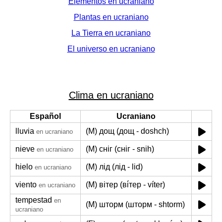
Elementos en ucraniano
Plantas en ucraniano
La Tierra en ucraniano
El universo en ucraniano
Clima en ucraniano
Español
Ucraniano
lluvia
(M) дощ (дощ - doshch)
en ucraniano
nieve
(M) сніг (сніг - snih)
en ucraniano
hielo
(M) лід (лід - lid)
en ucraniano
viento
(M) вітер (ві́тер - víter)
en ucraniano
tempestad
en
(M) шторм (шторм - shtorm)
ucraniano