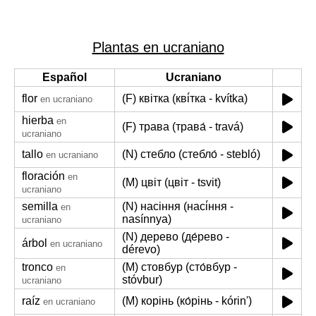
Plantas en ucraniano
Español
Ucraniano
flor
(F) квітка (кві́тка - kvítka)
en ucraniano
hierba
en
(F) трава (трава́ - travá)
ucraniano
tallo
(N) стебло (стебло́ - stebló)
en ucraniano
floración
en
(M) цвіт (цвіт - tsvit)
ucraniano
semilla
(N) насіння (насі́ння -
en
nasínnya)
ucraniano
(N) дерево (де́рево -
árbol
en ucraniano
dérevo)
tronco
(M) стовбур (сто́вбур -
en
stóvbur)
ucraniano
raíz
(M) корінь (ко́рінь - kórinʹ)
en ucraniano