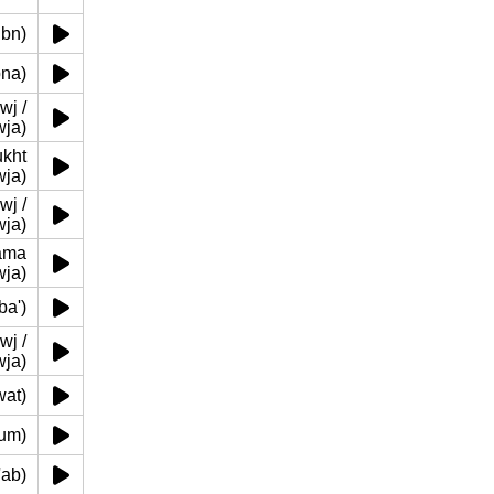
alaibn)
laibna)
wja)
wja)
wja)
wja)
(alaba')
wja)
hawat)
 al'um)
 al'ab)