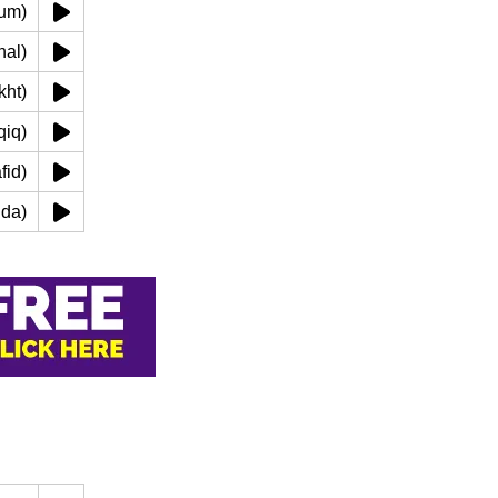
 aleum)
alkhal)
 'ukht)
shaqiq)
 (hafid)
(hafida)