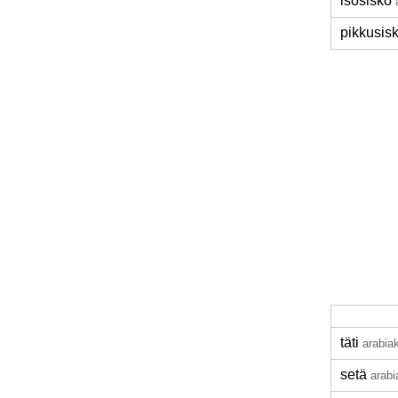
isosisko
pikkusis
täti
arabia
setä
arabi