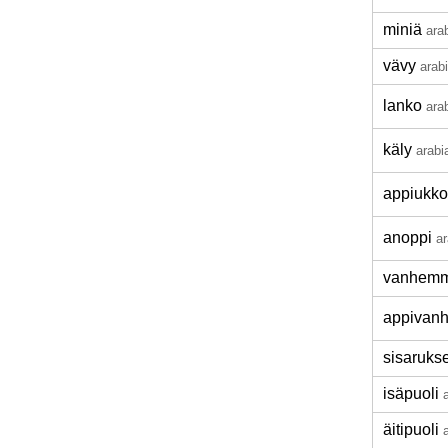
miniä
ara
vävy
arab
lanko
ara
käly
arabi
appiukko
anoppi
ar
vanhemm
appivan
sisarukse
isäpuoli
äitipuoli