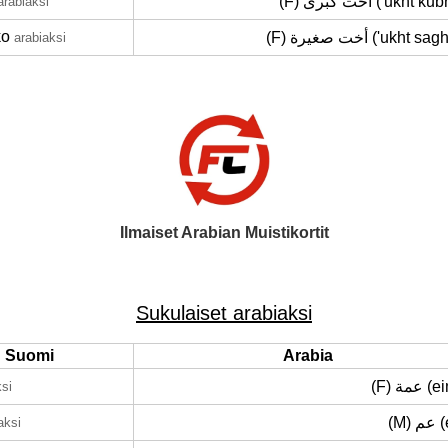
(F) أخت كبرى ('ukht 
arabiaksi
ko
(F) أخت صغيرة ('ukht s
arabiaksi
Ilmaiset Arabian Muistikortit
Sukulaiset arabiaksi
Suomi
Arabia
(F) عمة
ksi
(M)
aksi