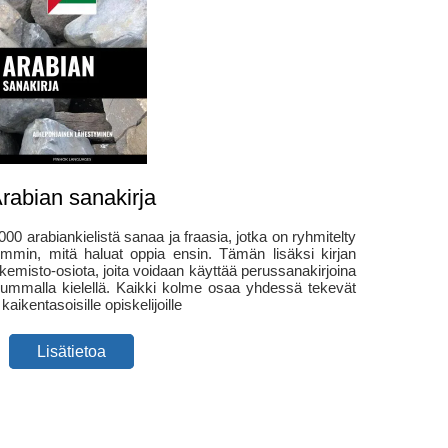
rabian sanakirja
000 arabiankielistä sanaa ja fraasia, jotka on ryhmitelty
lpommin, mitä haluat oppia ensin. Tämän lisäksi kirjan
akemisto-osiota, joita voidaan käyttää perussanakirjoina
ummalla kielellä. Kaikki kolme osaa yhdessä tekevät
kaikentasoisille opiskelijoille
Lisätietoa