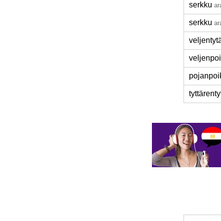
serkku
ar
serkku
ar
veljentyt
veljenpo
pojanpoi
tyttärenty