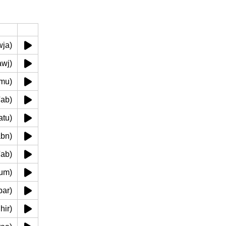
(zawja)
ز (zawj)
al'umu)
 (al'ab)
ibnatu)
اب (abn)
a li'ab)
a li'um)
'akbar)
saghir)