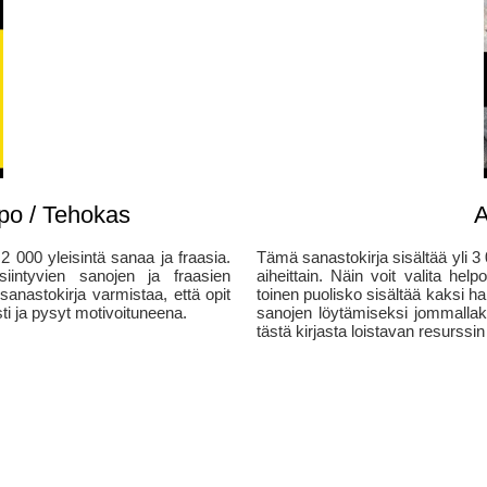
po / Tehokas
A
2 000 yleisintä sanaa ja fraasia.
Tämä sanastokirja sisältää yli 3 
siintyvien sanojen ja fraasien
aiheittain. Näin voit valita he
nastokirja varmistaa, että opit
toinen puolisko sisältää kaksi h
ti ja pysyt motivoituneena.
sanojen löytämiseksi jommallak
tästä kirjasta loistavan resurssin 