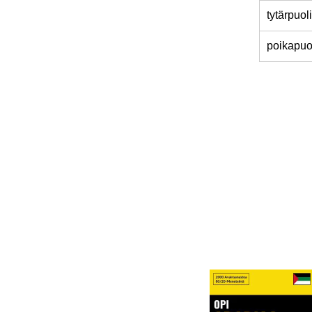
tytärpuoli
poikapuo