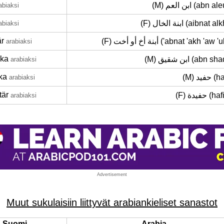
(M) ابن العم (abn
abiaksi
(F) ابنة الخال (aibnat 
abiaksi
är
(F) أبنة أخ أو أخت ('abnat 'akh 'aw
arabiaksi
ika
(M) ابن شقيق (abn 
arabiaksi
ka
(M) حفيد
arabiaksi
tär
(F) حفيدة 
arabiaksi
Advertisement
Muut sukulaisiin liittyvät arabiankieliset sanastot
Suomi
Arabia