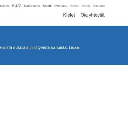
Italiano
日本語
Nederlands
Suomi
Svenska
Dansk
Norsk
Íslenska
Kielet
Ota yhteyttä
sistä sukulaisiin liittyvistä sanoista. Lisää