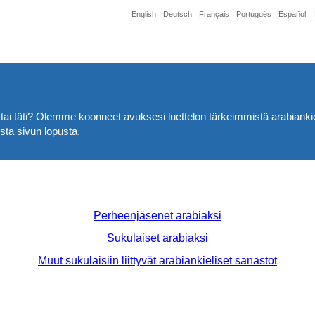
English
Deutsch
Français
Português
Español
 tai täti? Olemme koonneet avuksesi luettelon tärkeimmistä arabiankieli
sta sivun lopusta.
Perheenjäsenet arabiaksi
Sukulaiset arabiaksi
Muut sukulaisiin liittyvät arabiankieliset sanastot