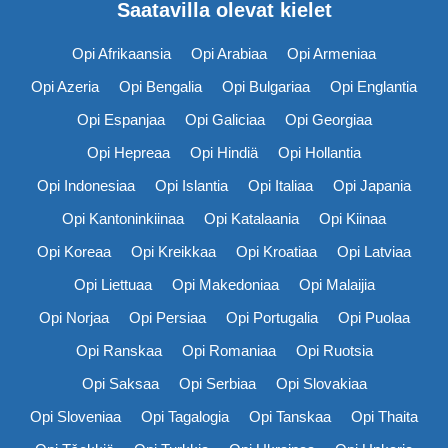
Saatavilla olevat kielet
Opi Afrikaansia
Opi Arabiaa
Opi Armeniaa
Opi Azeria
Opi Bengalia
Opi Bulgariaa
Opi Englantia
Opi Espanjaa
Opi Galiciaa
Opi Georgiaa
Opi Hepreaa
Opi Hindiä
Opi Hollantia
Opi Indonesiaa
Opi Islantia
Opi Italiaa
Opi Japania
Opi Kantoninkiinaa
Opi Katalaania
Opi Kiinaa
Opi Koreaa
Opi Kreikkaa
Opi Kroatiaa
Opi Latviaa
Opi Liettuaa
Opi Makedoniaa
Opi Malaijia
Opi Norjaa
Opi Persiaa
Opi Portugalia
Opi Puolaa
Opi Ranskaa
Opi Romaniaa
Opi Ruotsia
Opi Saksaa
Opi Serbiaa
Opi Slovakiaa
Opi Sloveniaa
Opi Tagalogia
Opi Tanskaa
Opi Thaita