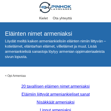
Kielet
Ota yhteyttä
Eläinten nimet armeniaksi
Löydät meiltä kaiken armeniankielisiin eläinten nimiin liittyvän –
kotieläimet, eläintarhan eläimet, villieläimet ja muut. Lisää
armeniankielisiä sanastoja löytyy armenian oppimateriaaleista
sivun lopusta.
<
Opi Armeniaa
20 tavallisen eläimen nimet armeniaksi
Eläimiin liittyvät armeniankieliset sanat
Nisäkkäät armeniaksi
Linnut armeniaksi