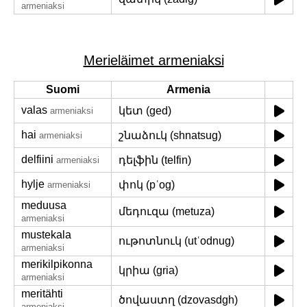
armeniaksi
Merieläimet armeniaksi
Suomi
Armenia
valas
կետ (ged)
armeniaksi
hai
շնաձուկ (shnatsug)
armeniaksi
delfiini
դելֆին (telfin)
armeniaksi
hylje
փոկ (pʿog)
armeniaksi
meduusa
մեդուզա (metuza)
armeniaksi
mustekala
ութոտնուկ (utʿodnug)
armeniaksi
merikilpikonna
կրիա (gria)
armeniaksi
meritähti
ծովաստղ (dzovasdgh)
armeniaksi