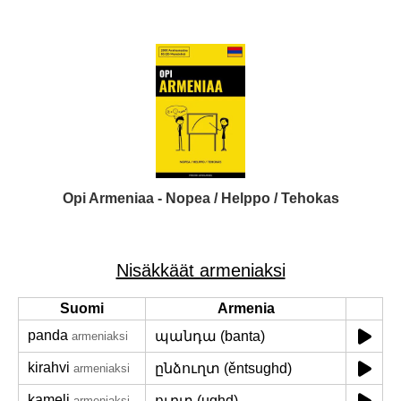
Opi Armeniaa - Nopea / Helppo / Tehokas
Nisäkkäät armeniaksi
Suomi
Armenia
panda
պանդա (banta)
armeniaksi
kirahvi
ընձուղտ (ěntsughd)
armeniaksi
kameli
ուղտ (ughd)
armeniaksi