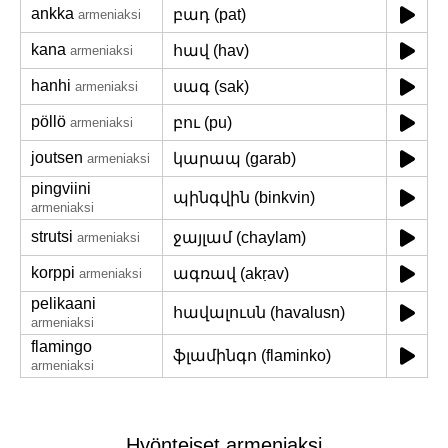
ankka
բադ (pat)
armeniaksi
kana
հավ (hav)
armeniaksi
hanhi
սագ (sak)
armeniaksi
pöllö
բու (pu)
armeniaksi
joutsen
կարապ (garab)
armeniaksi
pingviini
պինգվին (binkvin)
armeniaksi
strutsi
ջայլամ (chaylam)
armeniaksi
korppi
ագռավ (akṛav)
armeniaksi
pelikaani
հավալուսն (havalusn)
armeniaksi
flamingo
ֆլամինգո (flaminko)
armeniaksi
Hyönteiset armeniaksi