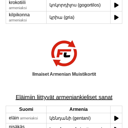
krokotiili
կոկորդիլոս (gogortilos)
armeniaksi
kilpikonna
կրիա (gria)
armeniaksi
Ilmaiset Armenian Muistikortit
Eläimiin liittyvät armeniankieliset sanat
Suomi
Armenia
eläin
կենդանի (gentani)
armeniaksi
nisäkäs