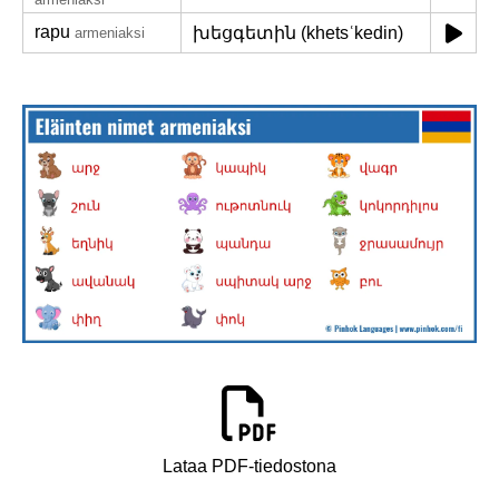
rapu
խեցգետին (khetsʿkedin)
armeniaksi
Lataa PDF-tiedostona