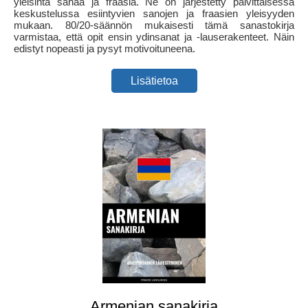
yleisintä sanaa ja fraasia. Ne on järjestetty päivittäisessä
keskustelussa esiintyvien sanojen ja fraasien yleisyyden
mukaan. 80/20-säännön mukaisesti tämä sanastokirja
varmistaa, että opit ensin ydinsanat ja -lauserakenteet. Näin
edistyt nopeasti ja pysyt motivoituneena.
Lisätietoa
Armenian sanakirja