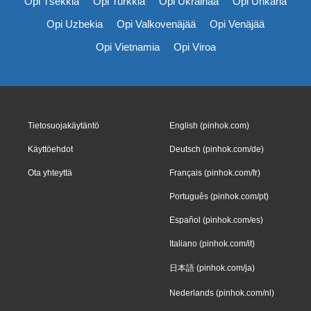
Opi Tšekkiä
Opi Turkkia
Opi Ukrainaa
Opi Unkaria
Opi Uzbekia
Opi Valkovenäjää
Opi Venäjää
Opi Vietnamia
Opi Viroa
Tietosuojakäytäntö
English (pinhok.com)
Käyttöehdot
Deutsch (pinhok.com/de)
Ota yhteyttä
Français (pinhok.com/fr)
Português (pinhok.com/pt)
Español (pinhok.com/es)
Italiano (pinhok.com/it)
日本語 (pinhok.com/ja)
Nederlands (pinhok.com/nl)