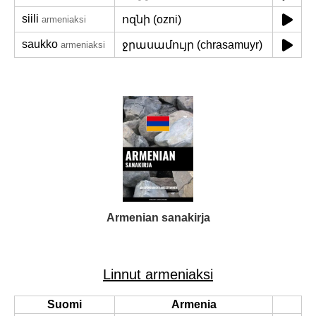
siili
ոզնի (ozni)
armeniaksi
saukko
ջրասամույր (chrasamuyr)
armeniaksi
Armenian sanakirja
Linnut armeniaksi
Suomi
Armenia