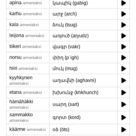
apina
կապիկ (gabig)
armeniaksi
karhu
արջ (arch)
armeniaksi
kala
ձուկ (tsug)
armeniaksi
leijona
առյուծ (aṛyudz)
armeniaksi
tiikeri
վագր (vakr)
armeniaksi
norsu
փիղ (pʿigh)
armeniaksi
hiiri
մուկ (mug)
armeniaksi
kyyhkynen
աղավնի (aghavni)
armeniaksi
etana
խխունջ (khkhunch)
armeniaksi
hämähäkki
սարդ (sart)
armeniaksi
sammakko
գորտ (kord)
armeniaksi
käärme
օձ (ōts)
armeniaksi