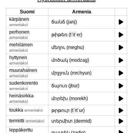
Suomi
Armenia
kärpänen
ճանճ (janj)
armeniaksi
perhonen
թիթեռ (tʿitʿeṛ)
armeniaksi
mehiläinen
մեղու (meghu)
armeniaksi
hyttynen
մոծակ (modzag)
armeniaksi
muurahainen
մրջյուն (mrchyun)
armeniaksi
sudenkorento
ճպուռ (jbuṛ)
armeniaksi
heinäsirkka
մորեխ (morekh)
armeniaksi
toukka
թրթուր (tʿrtʿur)
armeniaksi
termiitti
տերմիտ (dermid)
armeniaksi
leppäkerttu
զատիկ (zadig)