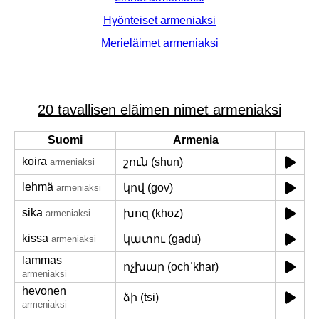
Hyönteiset armeniaksi
Merieläimet armeniaksi
20 tavallisen eläimen nimet armeniaksi
Suomi
Armenia
koira
շուն (shun)
armeniaksi
lehmä
կով (gov)
armeniaksi
sika
խոզ (khoz)
armeniaksi
kissa
կատու (gadu)
armeniaksi
lammas
ոչխար (ochʿkhar)
armeniaksi
hevonen
ձի (tsi)
armeniaksi