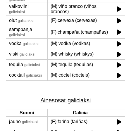
valkoviini
(M) viño branco (viños
brancos)
galiciaksi
olut
(F) cervexa (cervexas)
galiciaksi
samppanja
(F) champaña (champañas)
galiciaksi
vodka
(M) vodka (vodkas)
galiciaksi
viski
(M) whisky (whiskys)
galiciaksi
tequila
(M) tequila (tequilas)
galiciaksi
cocktail
(M) cóctel (cócteis)
galiciaksi
Ainesosat galiciaksi
Suomi
Galicia
jauho
(F) fariña (fariñas)
galiciaksi