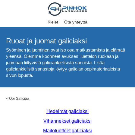
Kielet
Ota yhteyttä
Ruoat ja juomat galiciaksi
Syöminen ja juominen ovat iso osa matkustamista ja elämää
yleensä. Olemme koonneet avuksesi luettelon ruokaan ja
juomaan liittyvistä galiciankielisistä sanoista. Lisää
galiciankielisiä sanastoja löytyy galician oppimateriaaleista
sivun lopusta.
<
Opi Galiciaa
Hedelmät galiciaksi
Vihannekset galiciaksi
Maitotuotteet galiciaksi