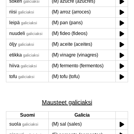
sokeri
(M) azucre (azucres)
galiciaksi
riisi
(M) arroz (arroces)
galiciaksi
leipä
(M) pan (pans)
galiciaksi
nuudeli
(M) fideo (fideos)
galiciaksi
öljy
(M) aceite (aceites)
galiciaksi
etikka
(M) vinagre (vinagres)
galiciaksi
hiiva
(M) fermento (fermentos)
galiciaksi
tofu
(M) tofu (tofu)
galiciaksi
Mausteet galiciaksi
Suomi
Galicia
suola
(M) sal (sales)
galiciaksi