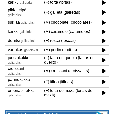
kakku
(F) torta (tortas)
galiciaksi
pikkuleipä
(F) galleta (galletas)
galiciaksi
suklaa
(M) chocolate (chocolates)
galiciaksi
karkki
(M) caramelo (caramelos)
galiciaksi
donitsi
(F) rosca (roscas)
galiciaksi
vanukas
(M) pudin (pudins)
galiciaksi
juustokakku
(F) tarta de queixo (tartas de
queixo)
galiciaksi
croissant
(M) croissant (croissants)
galiciaksi
pannukakku
(F) filloa (filloas)
galiciaksi
omenapiirakka
(F) torta de mazá (tortas de
mazá)
galiciaksi