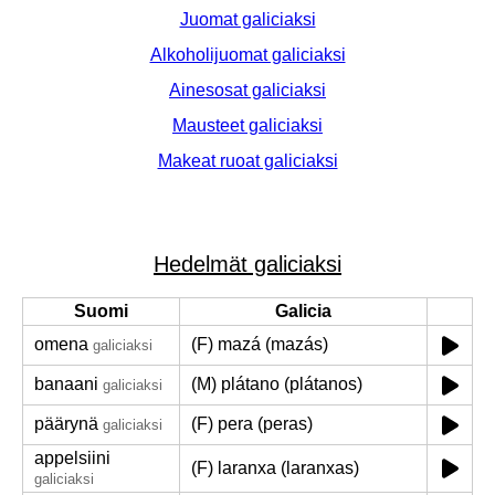
Juomat galiciaksi
Alkoholijuomat galiciaksi
Ainesosat galiciaksi
Mausteet galiciaksi
Makeat ruoat galiciaksi
Hedelmät galiciaksi
Suomi
Galicia
omena
(F) mazá (mazás)
galiciaksi
banaani
(M) plátano (plátanos)
galiciaksi
päärynä
(F) pera (peras)
galiciaksi
appelsiini
(F) laranxa (laranxas)
galiciaksi