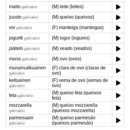
maito
(M) leite (leites)
galiciaksi
juusto
(M) queixo (queixos)
galiciaksi
voi
(F) manteiga (manteigas)
galiciaksi
jogurtti
(M) iogur (iogures)
galiciaksi
jäätelö
(M) xeado (xeados)
galiciaksi
muna
(M) ovo (ovos)
galiciaksi
munanvalkuainen
(F) clara de ovo (claras de
ovo)
galiciaksi
keltuainen
(F) xema de ovo (xemas de
ovo)
galiciaksi
(M) queixo feta (queixos
feta
galiciaksi
feta)
mozzarella
(M) queixo mozzarella
(queixos mozzarella)
galiciaksi
parmesaani
(M) queixo parmesán
(queixos parmesán)
galiciaksi