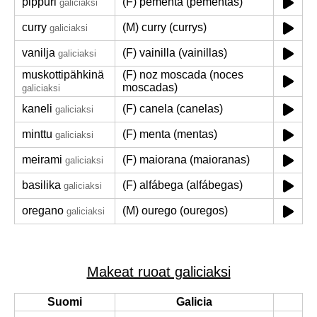
pippuri
(F) pementa (pementas)
galiciaksi
curry
(M) curry (currys)
galiciaksi
vanilja
(F) vainilla (vainillas)
galiciaksi
muskottipähkinä
(F) noz moscada (noces
moscadas)
galiciaksi
kaneli
(F) canela (canelas)
galiciaksi
minttu
(F) menta (mentas)
galiciaksi
meirami
(F) maiorana (maioranas)
galiciaksi
basilika
(F) alfábega (alfábegas)
galiciaksi
oregano
(M) ourego (ouregos)
galiciaksi
Makeat ruoat galiciaksi
Suomi
Galicia