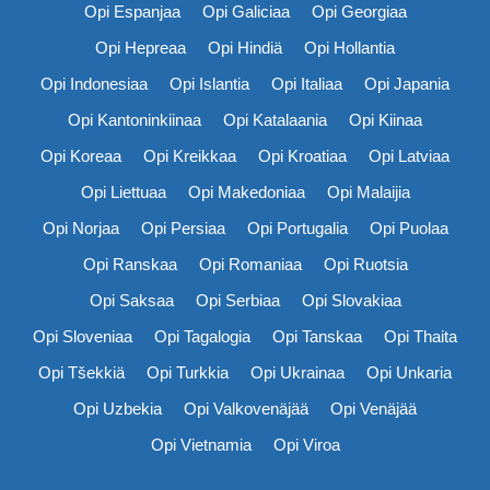
Opi Espanjaa
Opi Galiciaa
Opi Georgiaa
Opi Hepreaa
Opi Hindiä
Opi Hollantia
Opi Indonesiaa
Opi Islantia
Opi Italiaa
Opi Japania
Opi Kantoninkiinaa
Opi Katalaania
Opi Kiinaa
Opi Koreaa
Opi Kreikkaa
Opi Kroatiaa
Opi Latviaa
Opi Liettuaa
Opi Makedoniaa
Opi Malaijia
Opi Norjaa
Opi Persiaa
Opi Portugalia
Opi Puolaa
Opi Ranskaa
Opi Romaniaa
Opi Ruotsia
Opi Saksaa
Opi Serbiaa
Opi Slovakiaa
Opi Sloveniaa
Opi Tagalogia
Opi Tanskaa
Opi Thaita
Opi Tšekkiä
Opi Turkkia
Opi Ukrainaa
Opi Unkaria
Opi Uzbekia
Opi Valkovenäjää
Opi Venäjää
Opi Vietnamia
Opi Viroa