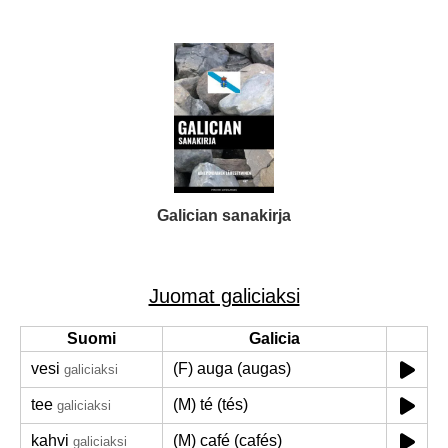
Galician sanakirja
Juomat galiciaksi
Suomi
Galicia
vesi
(F) auga (augas)
galiciaksi
tee
(M) té (tés)
galiciaksi
kahvi
(M) café (cafés)
galiciaksi