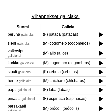
Vihannekset galiciaksi
Suomi
Galicia
peruna
(F) pataca (patacas)
galiciaksi
sieni
(M) cogomelo (cogomelos)
galiciaksi
valkosipuli
(M) allo (allos)
galiciaksi
kurkku
(M) cogombro (cogombros)
galiciaksi
sipuli
(F) cebola (cebolas)
galiciaksi
herne
(M) chícharo (chícharos)
galiciaksi
papu
(F) faba (fabas)
galiciaksi
pinaatti
(F) espinaca (espinacas)
galiciaksi
parsakaali
(M) brócoli (brócolis)
galiciaksi