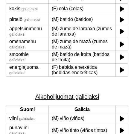
kokis
(F) cola (colas)
galiciaksi
pirtelö
(M) batido (batidos)
galiciaksi
appelsiinimehu
(M) zume de laranxa (zumes
de laranxa)
galiciaksi
omenamehu
(M) zume de mazá (zumes
de mazá)
galiciaksi
smoothie
(M) batido de froita (batidos
de froita)
galiciaksi
energiajuoma
(F) bebida enerxética
(bebidas enerxéticas)
galiciaksi
Alkoholijuomat galiciaksi
Suomi
Galicia
viini
(M) viño (viños)
galiciaksi
punaviini
(M) viño tinto (viños tintos)
galiciaksi