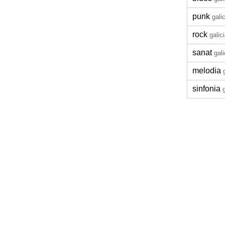
punk
gali
rock
galic
sanat
gali
melodia
sinfonia