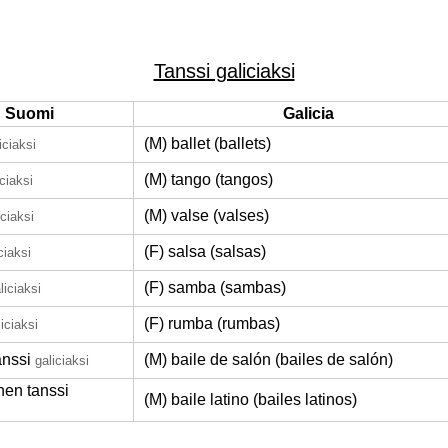
Tanssi galiciaksi
Suomi
Galicia
(M) ballet (ballets)
iciaksi
(M) tango (tangos)
iciaksi
(M) valse (valses)
iciaksi
(F) salsa (salsas)
ciaksi
(F) samba (sambas)
liciaksi
(F) rumba (rumbas)
liciaksi
anssi
(M) baile de salón (bailes de salón)
galiciaksi
nen tanssi
(M) baile latino (bailes latinos)