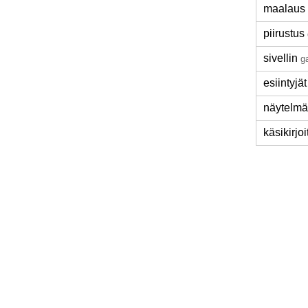
maalaus
piirustus
sivellin
ga
esiintyjät
näytelmä
käsikirjoi