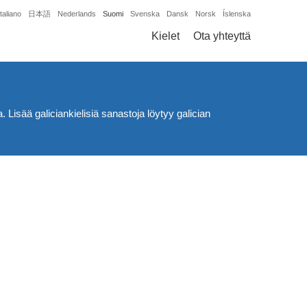
Italiano
日本語
Nederlands
Suomi
Svenska
Dansk
Norsk
Íslenska
Kielet
Ota yhteyttä
. Lisää galiciankielisiä sanastoja löytyy galician