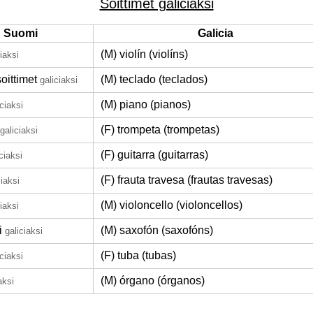
Soittimet galiciaksi
Suomi
Galicia
(M) violín (violíns)
iaksi
oittimet
(M) teclado (teclados)
galiciaksi
(M) piano (pianos)
iciaksi
(F) trompeta (trompetas)
galiciaksi
(F) guitarra (guitarras)
ciaksi
(F) frauta travesa (frautas travesas)
ciaksi
(M) violoncello (violoncellos)
iaksi
i
(M) saxofón (saxofóns)
galiciaksi
(F) tuba (tubas)
iciaksi
(M) órgano (órganos)
aksi