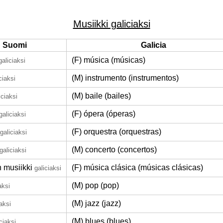
Musiikki galiciaksi
Suomi
Galicia
(F) música (músicas)
galiciaksi
(M) instrumento (instrumentos)
ciaksi
(M) baile (bailes)
iciaksi
(F) ópera (óperas)
galiciaksi
(F) orquestra (orquestras)
galiciaksi
(M) concerto (concertos)
galiciaksi
 musiikki
(F) música clásica (músicas clásicas)
galiciaksi
(M) pop (pop)
aksi
(M) jazz (jazz)
iaksi
(M) blues (blues)
ciaksi