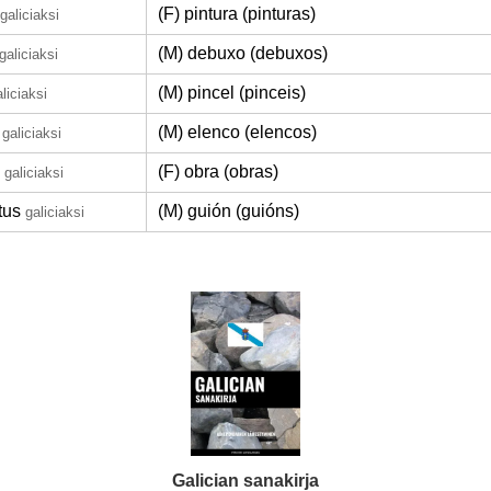
(F) pintura (pinturas)
galiciaksi
(M) debuxo (debuxos)
galiciaksi
(M) pincel (pinceis)
liciaksi
(M) elenco (elencos)
galiciaksi
(F) obra (obras)
galiciaksi
tus
(M) guión (guións)
galiciaksi
Galician sanakirja