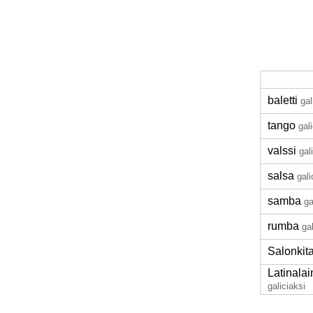
baletti
gal
tango
gal
valssi
gal
salsa
gali
samba
ga
rumba
ga
Salonkit
Latinalai
galiciaksi