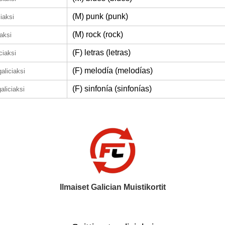
(M) punk (punk)
ciaksi
(M) rock (rock)
iaksi
(F) letras (letras)
ciaksi
(F) melodía (melodías)
galiciaksi
(F) sinfonía (sinfonías)
galiciaksi
Ilmaiset Galician Muistikortit