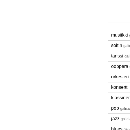
musiikki
soitin
gali
tanssi
gal
ooppera
orkesteri
konsertti
klassinen
pop
galici
jazz
galic
blues
gali