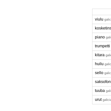
viulu
galic
kosketins
piano
gal
trumpetti
kitara
gali
huilu
gali
sello
galic
saksofon
tuuba
gal
urut
galici