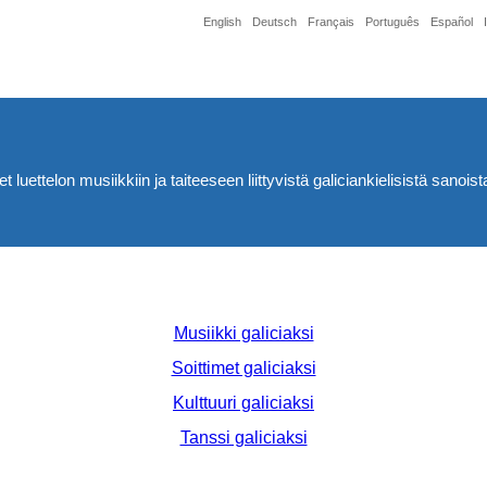
English
Deutsch
Français
Português
Español
ttelon musiikkiin ja taiteeseen liittyvistä galiciankielisistä sanoista
Musiikki galiciaksi
Soittimet galiciaksi
Kulttuuri galiciaksi
Tanssi galiciaksi