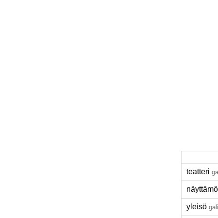
teatteri
ga
näyttämö
yleisö
gal