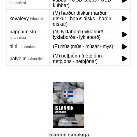
islanniksi
kubbar)
(M) harður diskur (harður
kovalevy
diskur - harðs disks - harðir
islanniksi
diskar)
näppäimistö
(N) lyklaborð (lyklaborð -
lyklaborðs - lyklaborð)
islanniksi
hiiri
(F) mús (mús - músar - mýs)
islanniksi
(M) netþjónn (netþjónn -
palvelin
islanniksi
netþjóns - netþjónar)
Islannin sanakirja