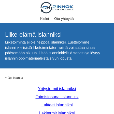
Kielet
Ota yhteyttä
Liike-elämä islanniksi
Liiketoiminta ei ole helppoa islanniksi. Luettelomme
islanninkielisistä liiketoimintatermeistä voi auttaa sinua
pääsemään alkuun. Lisää islanninkielisiä sanastoja löytyy
islannin oppimateriaaleista sivun lopusta.
<
Opi Islantia
Yritystermit islanniksi
Toimistosanat islanniksi
Laitteet islanniksi
Lakitermit islanniksi