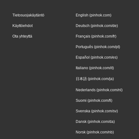
Tietosuojakäytäntö
English (pinhok.com)
Käyttöehdot
Deutsch (pinhok.com/de)
Ota yhteyttä
Français (pinhok.com/fr)
Português (pinhok.com/pt)
Español (pinhok.com/es)
Italiano (pinhok.com/it)
日本語 (pinhok.com/ja)
Nederlands (pinhok.com/nl)
Suomi (pinhok.com/fi)
Svenska (pinhok.com/sv)
Dansk (pinhok.com/da)
Norsk (pinhok.com/nb)