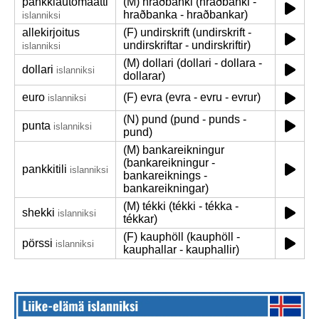
pankkiautomaatti
(M) hraðbanki (hraðbanki -
hraðbanka - hraðbankar)
islanniksi
allekirjoitus
(F) undirskrift (undirskrift -
undirskriftar - undirskriftir)
islanniksi
(M) dollari (dollari - dollara -
dollari
islanniksi
dollarar)
euro
(F) evra (evra - evru - evrur)
islanniksi
(N) pund (pund - punds -
punta
islanniksi
pund)
(M) bankareikningur
(bankareikningur -
pankkitili
islanniksi
bankareiknings -
bankareikningar)
(M) tékki (tékki - tékka -
shekki
islanniksi
tékkar)
(F) kauphöll (kauphöll -
pörssi
islanniksi
kauphallar - kauphallir)