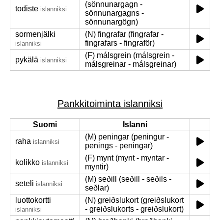
(sönnunargagn -
todiste
islanniksi
sönnunargagns -
sönnunargögn)
sormenjälki
(N) fingrafar (fingrafar -
fingrafars - fingraför)
islanniksi
(F) málsgrein (málsgrein -
pykälä
islanniksi
málsgreinar - málsgreinar)
Pankkitoiminta islanniksi
Suomi
Islanni
(M) peningar (peningur -
raha
islanniksi
penings - peningar)
(F) mynt (mynt - myntar -
kolikko
islanniksi
myntir)
(M) seðill (seðill - seðils -
seteli
islanniksi
seðlar)
luottokortti
(N) greiðslukort (greiðslukort
- greiðslukorts - greiðslukort)
islanniksi