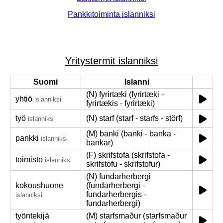
Pankkitoiminta islanniksi
Yritystermit islanniksi
Suomi
Islanni
(N) fyrirtæki (fyrirtæki -
yhtiö
islanniksi
fyrirtækis - fyrirtæki)
työ
(N) starf (starf - starfs - störf)
islanniksi
(M) banki (banki - banka -
pankki
islanniksi
bankar)
(F) skrifstofa (skrifstofa -
toimisto
islanniksi
skrifstofu - skrifstofur)
(N) fundarherbergi
kokoushuone
(fundarherbergi -
fundarherbergis -
islanniksi
fundarherbergi)
työntekijä
(M) starfsmaður (starfsmaður