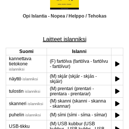
Opi Islantia - Nopea / Helppo / Tehokas
Laitteet islanniksi
Suomi
Islanni
kannettava
(F) fartölva (fartölva - fartölvu
tietokone
- fartölvur)
islanniksi
(M) skjár (skjár - skjás -
näyttö
islanniksi
skjáir)
(M) prentari (prentari -
tulostin
islanniksi
prentara - prentarar)
(M) skanni (skanni - skanna
skanneri
islanniksi
- skannar)
puhelin
(M) sími (sími - síma - símar)
islanniksi
(M) USB kubbur (USB
USB-tikku
kubbur - USB kubbs - USB