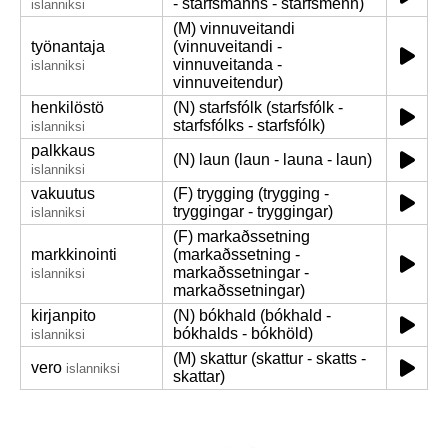
- starfsmanns - starfsmenn)
islanniksi
(M) vinnuveitandi
työnantaja
(vinnuveitandi -
vinnuveitanda -
islanniksi
vinnuveitendur)
henkilöstö
(N) starfsfólk (starfsfólk -
starfsfólks - starfsfólk)
islanniksi
palkkaus
(N) laun (laun - launa - laun)
islanniksi
vakuutus
(F) trygging (trygging -
tryggingar - tryggingar)
islanniksi
(F) markaðssetning
markkinointi
(markaðssetning -
markaðssetningar -
islanniksi
markaðssetningar)
kirjanpito
(N) bókhald (bókhald -
bókhalds - bókhöld)
islanniksi
(M) skattur (skattur - skatts -
vero
islanniksi
skattar)