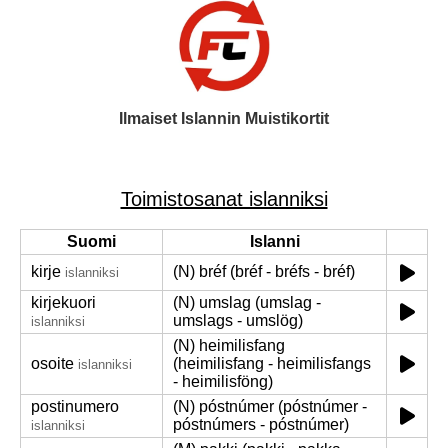
Ilmaiset Islannin Muistikortit
Toimistosanat islanniksi
Suomi
Islanni
kirje
(N) bréf (bréf - bréfs - bréf)
islanniksi
kirjekuori
(N) umslag (umslag -
umslags - umslög)
islanniksi
(N) heimilisfang
osoite
(heimilisfang - heimilisfangs
islanniksi
- heimilisföng)
postinumero
(N) póstnúmer (póstnúmer -
póstnúmers - póstnúmer)
islanniksi