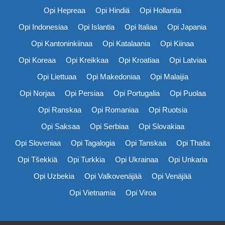
Opi Hepreaa
Opi Hindiä
Opi Hollantia
Opi Indonesiaa
Opi Islantia
Opi Italiaa
Opi Japania
Opi Kantoninkiinaa
Opi Katalaania
Opi Kiinaa
Opi Koreaa
Opi Kreikkaa
Opi Kroatiaa
Opi Latviaa
Opi Liettuaa
Opi Makedoniaa
Opi Malaijia
Opi Norjaa
Opi Persiaa
Opi Portugalia
Opi Puolaa
Opi Ranskaa
Opi Romaniaa
Opi Ruotsia
Opi Saksaa
Opi Serbiaa
Opi Slovakiaa
Opi Sloveniaa
Opi Tagalogia
Opi Tanskaa
Opi Thaita
Opi Tšekkiä
Opi Turkkia
Opi Ukrainaa
Opi Unkaria
Opi Uzbekia
Opi Valkovenäjää
Opi Venäjää
Opi Vietnamia
Opi Viroa