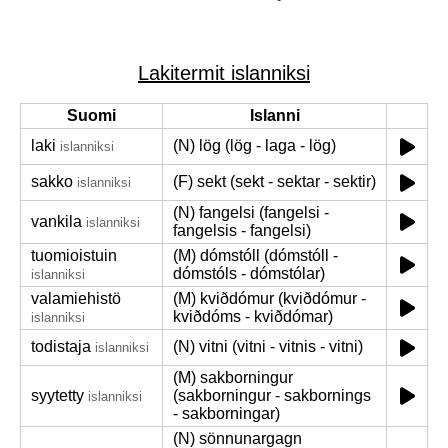
Lakitermit islanniksi
Suomi
Islanni
laki
(N) lög (lög - laga - lög)
islanniksi
sakko
(F) sekt (sekt - sektar - sektir)
islanniksi
(N) fangelsi (fangelsi -
vankila
islanniksi
fangelsis - fangelsi)
tuomioistuin
(M) dómstóll (dómstóll -
dómstóls - dómstólar)
islanniksi
valamiehistö
(M) kviðdómur (kviðdómur -
kviðdóms - kviðdómar)
islanniksi
todistaja
(N) vitni (vitni - vitnis - vitni)
islanniksi
(M) sakborningur
syytetty
(sakborningur - sakbornings
islanniksi
- sakborningar)
(N) sönnunargagn