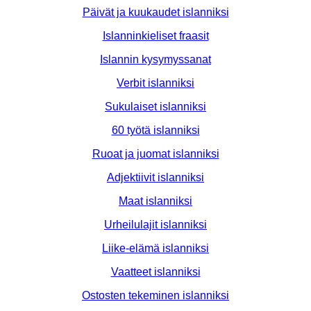
Päivät ja kuukaudet islanniksi
Islanninkieliset fraasit
Islannin kysymyssanat
Verbit islanniksi
Sukulaiset islanniksi
60 työtä islanniksi
Ruoat ja juomat islanniksi
Adjektiivit islanniksi
Maat islanniksi
Urheilulajit islanniksi
Liike-elämä islanniksi
Vaatteet islanniksi
Ostosten tekeminen islanniksi