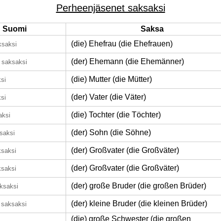
Perheenjäsenet saksaksi
Suomi
Saksa
(die) Ehefrau (die Ehefrauen)
ksaksi
(der) Ehemann (die Ehemänner)
saksaksi
(die) Mutter (die Mütter)
si
(der) Vater (die Väter)
si
(die) Tochter (die Töchter)
aksi
(der) Sohn (die Söhne)
saksi
(der) Großvater (die Großväter)
ksaksi
(der) Großvater (die Großväter)
ksaksi
(der) große Bruder (die großen Brüder)
ksaksi
(der) kleine Bruder (die kleinen Brüder)
saksaksi
(die) große Schwester (die großen