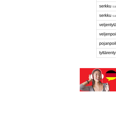
serkku
sa
serkku
sa
veljentyt
veljenpo
pojanpoi
tyttärenty