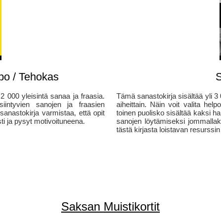
po / Tehokas
S
2 000 yleisintä sanaa ja fraasia.
Tämä sanastokirja sisältää yli 3 
siintyvien sanojen ja fraasien
aiheittain. Näin voit valita he
nastokirja varmistaa, että opit
toinen puolisko sisältää kaksi h
ti ja pysyt motivoituneena.
sanojen löytämiseksi jommallak
tästä kirjasta loistavan resurssin 
Saksan Muistikortit