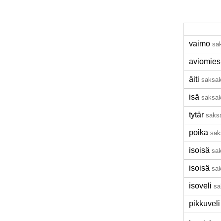
vaimo
sa
aviomies
äiti
saksak
isä
saksak
tytär
saks
poika
sak
isoisä
sa
isoisä
sa
isoveli
sa
pikkuveli