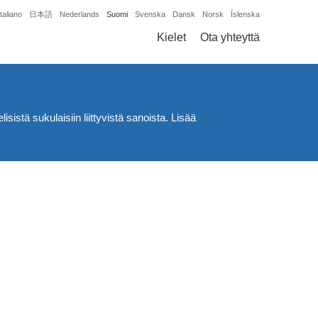
Italiano
日本語
Nederlands
Suomi
Svenska
Dansk
Norsk
Íslenska
Kielet
Ota yhteyttä
istä sukulaisiin liittyvistä sanoista. Lisää