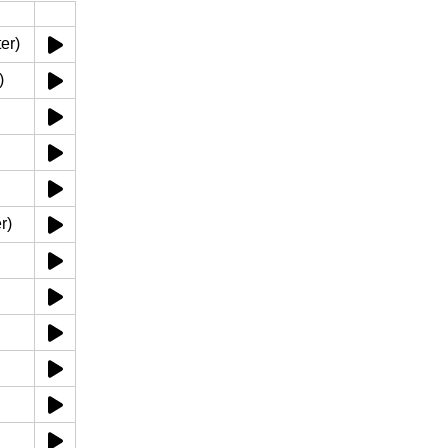
er)
)
r)