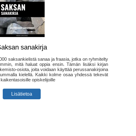
aksan sanakirja
000 saksankielistä sanaa ja fraasia, jotka on ryhmitelty
lpommin, mitä haluat oppia ensin. Tämän lisäksi kirjan
akemisto-osiota, joita voidaan käyttää perussanakirjoina
ummalla kielellä. Kaikki kolme osaa yhdessä tekevät
kaikentasoisille opiskelijoille
Lisätietoa