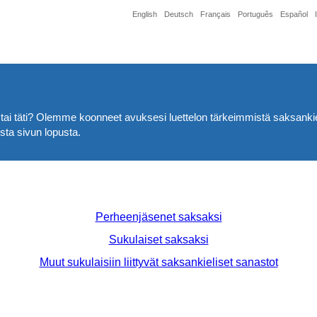
English
Deutsch
Français
Português
Español
 tai täti? Olemme koonneet avuksesi luettelon tärkeimmistä saksankielis
sta sivun lopusta.
Perheenjäsenet saksaksi
Sukulaiset saksaksi
Muut sukulaisiin liittyvät saksankieliset sanastot