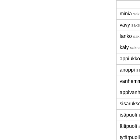
miniä
sak
vävy
saks
lanko
sak
käly
saks
appiukko
anoppi
s
vanhemm
appivan
sisarukse
isäpuoli
äitipuoli
tytärpuoli