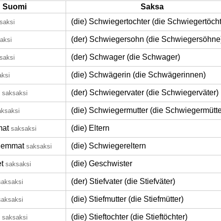
Suomi
Saksa
(die) Schwiegertochter (die Schwiegertöcht
saksi
(der) Schwiegersohn (die Schwiegersöhne
aksi
(der) Schwager (die Schwager)
saksi
(die) Schwägerin (die Schwägerinnen)
aksi
(der) Schwiegervater (die Schwiegerväter)
saksaksi
(die) Schwiegermutter (die Schwiegermütte
aksaksi
at
(die) Eltern
saksaksi
hemmat
(die) Schwiegereltern
saksaksi
t
(die) Geschwister
saksaksi
(der) Stiefvater (die Stiefväter)
saksaksi
(die) Stiefmutter (die Stiefmütter)
saksaksi
(die) Stieftochter (die Stieftöchter)
saksaksi