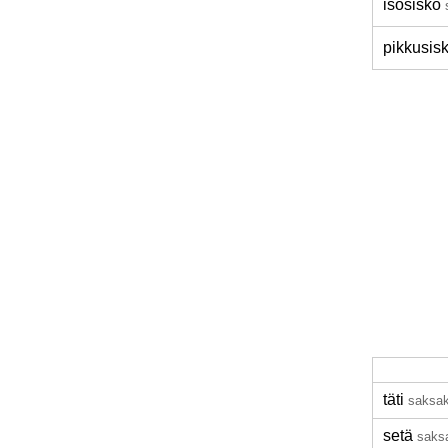
isosisko
pikkusis
täti
saksak
setä
saks