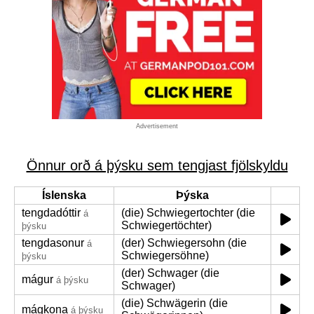
Advertisement
Önnur orð á þýsku sem tengjast fjölskyldu
Íslenska
Þýska
tengdadóttir
(die) Schwiegertochter (die
á
Schwiegertöchter)
þýsku
tengdasonur
(der) Schwiegersohn (die
á
Schwiegersöhne)
þýsku
(der) Schwager (die
mágur
á þýsku
Schwager)
(die) Schwägerin (die
mágkona
á þýsku