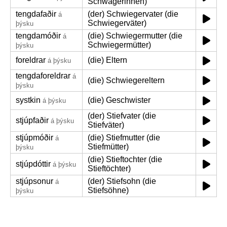
Schwägerinnen)
tengdafaðir
(der) Schwiegervater (die
á
Schwiegerväter)
þýsku
tengdamóðir
(die) Schwiegermutter (die
á
Schwiegermütter)
þýsku
foreldrar
(die) Eltern
á þýsku
tengdaforeldrar
á
(die) Schwiegereltern
þýsku
systkin
(die) Geschwister
á þýsku
(der) Stiefvater (die
stjúpfaðir
á þýsku
Stiefväter)
stjúpmóðir
(die) Stiefmutter (die
á
Stiefmütter)
þýsku
(die) Stieftochter (die
stjúpdóttir
á þýsku
Stieftöchter)
stjúpsonur
(der) Stiefsohn (die
á
Stiefsöhne)
þýsku