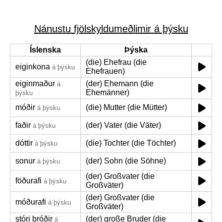
Nánustu fjölskyldumeðlimir á þýsku
Íslenska
Þýska
(die) Ehefrau (die
eiginkona
á þýsku
Ehefrauen)
eiginmaður
(der) Ehemann (die
á
Ehemänner)
þýsku
móðir
(die) Mutter (die Mütter)
á þýsku
faðir
(der) Vater (die Väter)
á þýsku
dóttir
(die) Tochter (die Töchter)
á þýsku
sonur
(der) Sohn (die Söhne)
á þýsku
(der) Großvater (die
föðurafi
á þýsku
Großväter)
(der) Großvater (die
móðurafi
á þýsku
Großväter)
stóri bróðir
(der) große Bruder (die
á