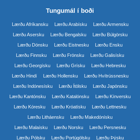
Tungumál í boði
Lærðu Afríkansku
Lærðu Arabísku
Lærðu Armensku
Lærðu Asersku
Lærðu Bengalsku
Lærðu Búlgörsku
Lærðu Dönsku
Lærðu Eistnesku
Lærðu Ensku
Lærðu Finnsku
Lærðu Frönsku
Lærðu Galisísku
Lærðu Georgísku
Lærðu Grísku
Lærðu Hebresku
Lærðu Hindí
Lærðu Hollensku
Lærðu Hvítrússnesku
Lærðu Indónesísku
Lærðu Ítölsku
Lærðu Japönsku
Lærðu Kantónsku
Lærðu Katalónsku
Lærðu Kínversku
Lærðu Kóresku
Lærðu Króatísku
Lærðu Lettnesku
Lærðu Litháensku
Lærðu Makedónísku
Lærðu Malaísku
Lærðu Norsku
Lærðu Persnesku
Lærðu Pólsku
Lærðu Portúgölsku
Lærðu Þýsku