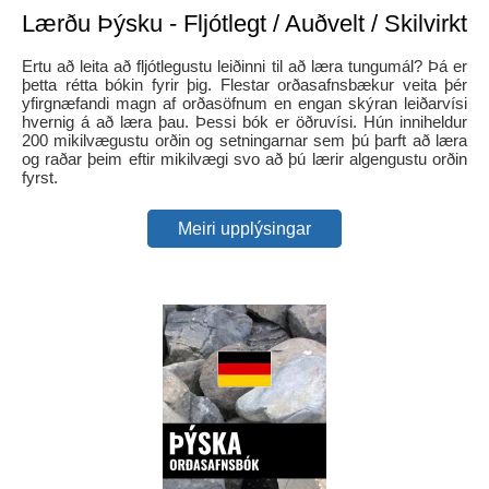
Lærðu Þýsku - Fljótlegt / Auðvelt / Skilvirkt
Ertu að leita að fljótlegustu leiðinni til að læra tungumál? Þá er
þetta rétta bókin fyrir þig. Flestar orðasafnsbækur veita þér
yfirgnæfandi magn af orðasöfnum en engan skýran leiðarvísi
hvernig á að læra þau. Þessi bók er öðruvísi. Hún inniheldur
200 mikilvægustu orðin og setningarnar sem þú þarft að læra
og raðar þeim eftir mikilvægi svo að þú lærir algengustu orðin
fyrst.
Meiri upplýsingar