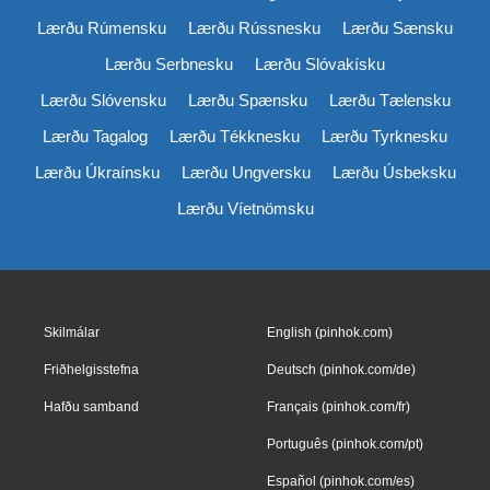
Lærðu Rúmensku
Lærðu Rússnesku
Lærðu Sænsku
Lærðu Serbnesku
Lærðu Slóvakísku
Lærðu Slóvensku
Lærðu Spænsku
Lærðu Tælensku
Lærðu Tagalog
Lærðu Tékknesku
Lærðu Tyrknesku
Lærðu Úkraínsku
Lærðu Ungversku
Lærðu Úsbeksku
Lærðu Víetnömsku
Skilmálar
English (pinhok.com)
Friðhelgisstefna
Deutsch (pinhok.com/de)
Hafðu samband
Français (pinhok.com/fr)
Português (pinhok.com/pt)
Español (pinhok.com/es)