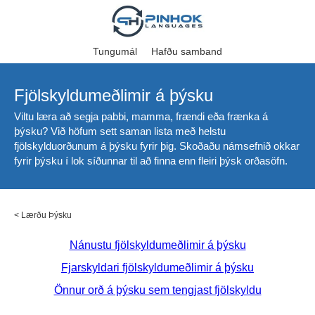
Tungumál
Hafðu samband
Fjölskyldumeðlimir á þýsku
Viltu læra að segja pabbi, mamma, frændi eða frænka á
þýsku? Við höfum sett saman lista með helstu
fjölskylduorðunum á þýsku fyrir þig. Skoðaðu námsefnið okkar
fyrir þýsku í lok síðunnar til að finna enn fleiri þýsk orðasöfn.
<
Lærðu Þýsku
Nánustu fjölskyldumeðlimir á þýsku
Fjarskyldari fjölskyldumeðlimir á þýsku
Önnur orð á þýsku sem tengjast fjölskyldu