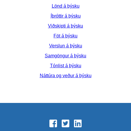
Lönd á þýsku
Íþróttir á þýsku
Viðskipti á þýsku
Föt á þýsku
Verslun á þýsku
Samgöngur á þýsku
Tónlist á þýsku
Náttúra og veður á þýsku