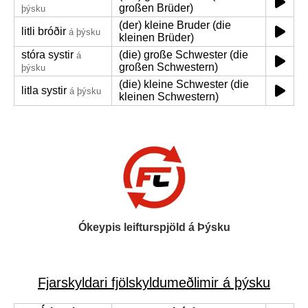
großen Brüder)
þýsku
(der) kleine Bruder (die
litli bróðir
á þýsku
kleinen Brüder)
stóra systir
(die) große Schwester (die
á
großen Schwestern)
þýsku
(die) kleine Schwester (die
litla systir
á þýsku
kleinen Schwestern)
Ókeypis leifturspjöld á Þýsku
Fjarskyldari fjölskyldumeðlimir á þýsku