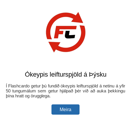
Ókeypis leifturspjöld á Þýsku
Í Flashcardo getur þú fundið ókeypis leifturspjöld á netinu á yfir
50 tungumálum sem getur hjálpað þér við að auka þekkingu
þína hratt og örugglega.
Meira