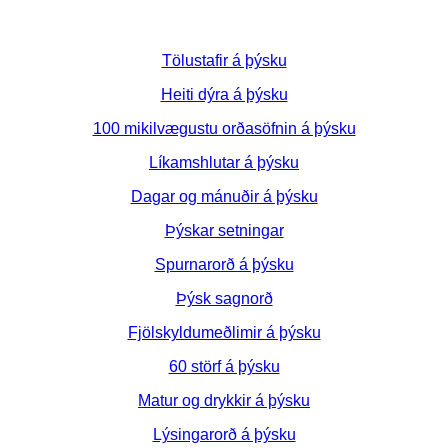
Tölustafir á þýsku
Heiti dýra á þýsku
100 mikilvægustu orðasöfnin á þýsku
Líkamshlutar á þýsku
Dagar og mánuðir á þýsku
Þýskar setningar
Spurnarorð á þýsku
Þýsk sagnorð
Fjölskyldumeðlimir á þýsku
60 störf á þýsku
Matur og drykkir á þýsku
Lýsingarorð á þýsku