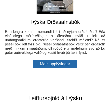
Þýska Orðasafnsbók
Ertu lengra kominn nemandi í leit að nýjum orðaforða ? Eða
einfaldlega sérfræðingur á ákveðnu sviði í leit að
umfangsmiklum orðaforða varðandi tiltekið málefni? Þá er
þessi bók rétt fyrir þig. Þessi orðasafnsbók veitir þér orðasöfn
með miklum smáatriðum, öll röðuð eftir málefnum svo að þú
getur auðveldlega valið og kosið hvað þú lærir fyrst.
Meiri upplýsingar
Leifturspjöld á Þýsku