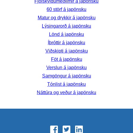
Fjölskyldumeðlimir á japönsku
60 störf á japönsku
Matur og drykkir á japönsku
Lýsingarorð á japönsku
Lönd á japönsku
Íþróttir á japönsku
Viðskipti á japönsku
Föt á japönsku
Verslun á japönsku
Samgöngur á japönsku
Tónlist á japönsku
Náttúra og veður á japönsku