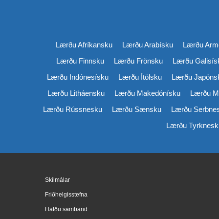
Lærðu Afríkansku
Lærðu Arabísku
Lærðu Arm
Lærðu Finnsku
Lærðu Frönsku
Lærðu Galisís
Lærðu Indónesísku
Lærðu Ítölsku
Lærðu Japöns
Lærðu Litháensku
Lærðu Makedónísku
Lærðu M
Lærðu Rússnesku
Lærðu Sænsku
Lærðu Serbne
Lærðu Tyrknesk
Skilmálar
Friðhelgisstefna
Hafðu samband