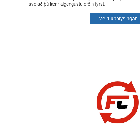
svo að þú lærir algengustu orðin fyrst.
Meiri upplýsingar