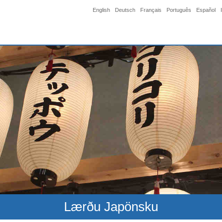
English
Deutsch
Français
Português
Español
Lærðu Japönsku