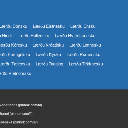
Lærðu Dönsku
Lærðu Eistnesku
Lærðu Ensku
 Hindí
Lærðu Hollensku
Lærðu Hvítrússnesku
Lærðu Kóresku
Lærðu Króatísku
Lærðu Lettnesku
rðu Portúgölsku
Lærðu Þýsku
Lærðu Rúmensku
Lærðu Tælensku
Lærðu Tagalog
Lærðu Tékknesku
rðu Víetnömsku
Nederlands (pinhok.com/nl)
Suomi (pinhok.com/fi)
Svenska (pinhok.com/sv)