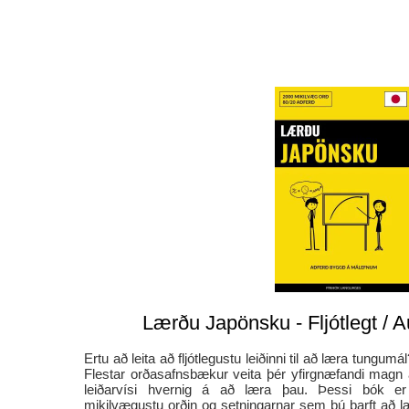
Lærðu Japönsku - Fljótlegt / Au
Ertu að leita að fljótlegustu leiðinni til að læra tungumál
Flestar orðasafnsbækur veita þér yfirgnæfandi magn
leiðarvísi hvernig á að læra þau. Þessi bók er
mikilvægustu orðin og setningarnar sem þú þarft að læ