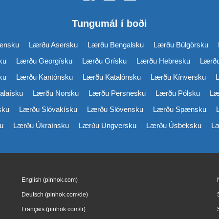
Tungumál í boði
ensku
Lærðu Asersku
Lærðu Bengalsku
Lærðu Búlgörsku
ku
Lærðu Georgísku
Lærðu Grísku
Lærðu Hebresku
Lærðu
ku
Lærðu Kantónsku
Lærðu Katalónsku
Lærðu Kínversku
alaísku
Lærðu Norsku
Lærðu Persnesku
Lærðu Pólsku
Læ
sku
Lærðu Slóvakísku
Lærðu Slóvensku
Lærðu Spænsku
u
Lærðu Úkraínsku
Lærðu Ungversku
Lærðu Úsbeksku
Læ
English (pinhok.com)
Deutsch (pinhok.com/de)
Français (pinhok.com/fr)