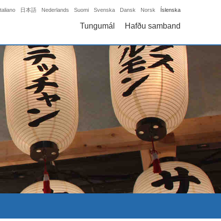
Italiano
日本語
Nederlands
Suomi
Svenska
Dansk
Norsk
Íslenska
Tungumál
Hafðu samband