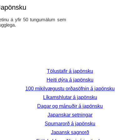
 Japönsku
 netinu á yfir 50 tungumálum sem
ugglega.
Tölustafir á japönsku
Heiti dýra á japönsku
100 mikilvægustu orðasöfnin á japönsku
Líkamshlutar á japönsku
Dagar og mánuðir á japönsku
Japanskar setningar
Spurnarorð á japönsku
Japansk sagnorð