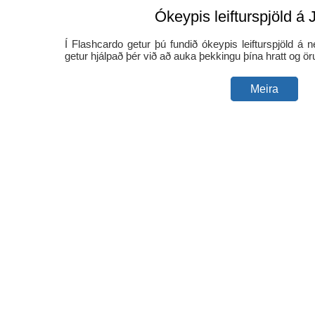
Ókeypis leifturspjöld á
Í Flashcardo getur þú fundið ókeypis leifturspjöld á
getur hjálpað þér við að auka þekkingu þína hratt og ör
Meira