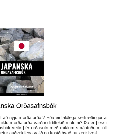
nska Orðasafnsbók
it að nýjum orðaforða ? Eða einfaldlega sérfræðingur á
iklum orðaforða varðandi tiltekið málefni? Þá er þessi
afnsbók veitir þér orðasöfn með miklum smáatriðum, öll
tur auðveldlega valið og kosið hvað þú lærir fyrst.