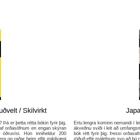
ðvelt / Skilvirkt
Japa
? Þá er þetta rétta bókin fyrir þig.
Ertu lengra kominn nemandi í le
 af orðasöfnum en engan skýran
ákveðnu sviði í leit að umfangsm
 öðruvísi. Hún inniheldur 200
bók rétt fyrir þig. Þessi orðas
ra og raðar þeim eftir mikilvægi
röðuð eftir málefnum svo að þú ge