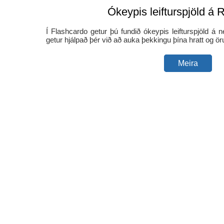
Ókeypis leifturspjöld á
Í Flashcardo getur þú fundið ókeypis leifturspjöld á
getur hjálpað þér við að auka þekkingu þína hratt og ör
Meira