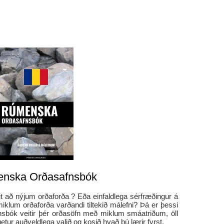
nska Orðasafnsbók
it að nýjum orðaforða ? Eða einfaldlega sérfræðingur á
iklum orðaforða varðandi tiltekið málefni? Þá er þessi
afnsbók veitir þér orðasöfn með miklum smáatriðum, öll
tur auðveldlega valið og kosið hvað þú lærir fyrst.