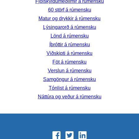
Fjölskyldumeðlimir á rúmensku
60 störf á rúmensku
Matur og drykkir á rúmensku
Lýsingarorð á rúmensku
Lönd á rúmensku
Íþróttir á rúmensku
Viðskipti á rúmensku
Föt á rúmensku
Verslun á rúmensku
Samgöngur á rúmensku
Tónlist á rúmensku
Náttúra og veður á rúmensku