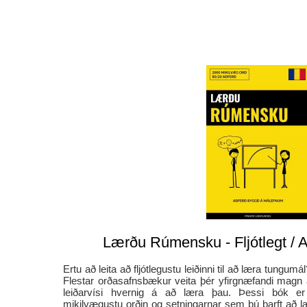
Lærðu Rúmensku - Fljótlegt / Au
Ertu að leita að fljótlegustu leiðinni til að læra tungumál
Flestar orðasafnsbækur veita þér yfirgnæfandi magn
leiðarvísi hvernig á að læra þau. Þessi bók er
mikilvægustu orðin og setningarnar sem þú þarft að læ