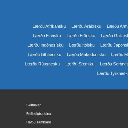
Lærðu Afríkansku
Lærðu Arabísku
Lærðu Arm
Lærðu Finnsku
Lærðu Frönsku
Lærðu Galisís
Lærðu Indónesísku
Lærðu Ítölsku
Lærðu Japöns
Lærðu Litháensku
Lærðu Makedónísku
Lærðu M
Lærðu Rússnesku
Lærðu Sænsku
Lærðu Serbne
Lærðu Tyrknesk
Skilmálar
Friðhelgisstefna
Hafðu samband