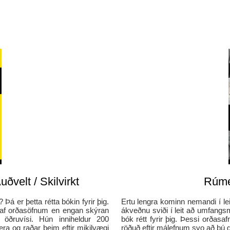
ðvelt / Skilvirkt
Rúme
? Þá er þetta rétta bókin fyrir þig.
Ertu lengra kominn nemandi í le
 af orðasöfnum en engan skýran
ákveðnu sviði í leit að umfangsm
 öðruvísi. Hún inniheldur 200
bók rétt fyrir þig. Þessi orðas
ra og raðar þeim eftir mikilvægi
röðuð eftir málefnum svo að þú ge