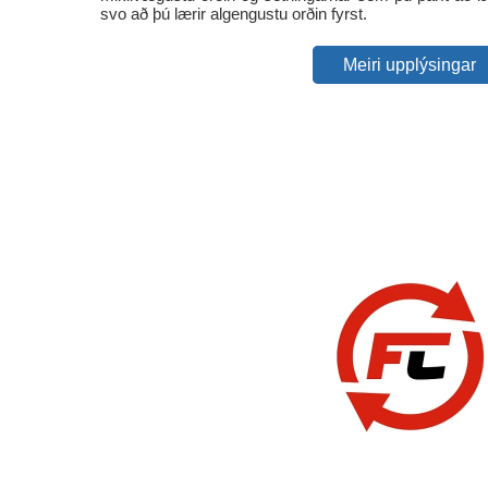
svo að þú lærir algengustu orðin fyrst.
Meiri upplýsingar