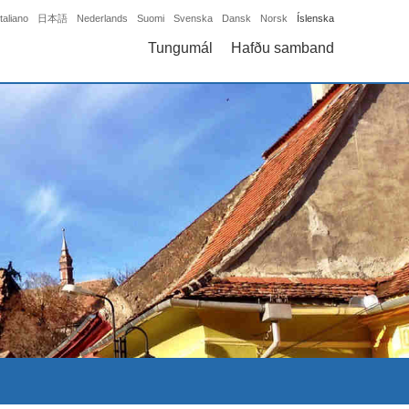
Italiano
日本語
Nederlands
Suomi
Svenska
Dansk
Norsk
Íslenska
Tungumál
Hafðu samband