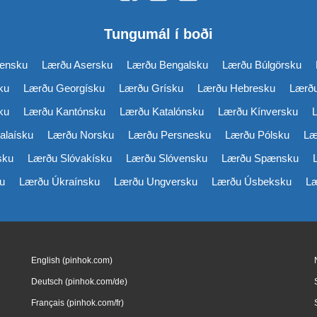
Tungumál í boði
ensku
Lærðu Asersku
Lærðu Bengalsku
Lærðu Búlgörsku
ku
Lærðu Georgísku
Lærðu Grísku
Lærðu Hebresku
Lærðu
ku
Lærðu Kantónsku
Lærðu Katalónsku
Lærðu Kínversku
alaísku
Lærðu Norsku
Lærðu Persnesku
Lærðu Pólsku
Læ
sku
Lærðu Slóvakísku
Lærðu Slóvensku
Lærðu Spænsku
u
Lærðu Úkraínsku
Lærðu Ungversku
Lærðu Úsbeksku
Læ
English (pinhok.com)
Deutsch (pinhok.com/de)
Français (pinhok.com/fr)