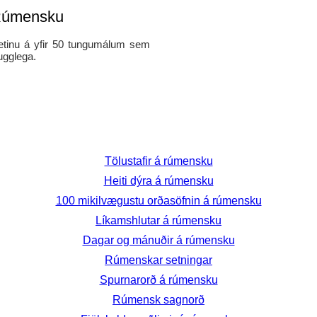
 Rúmensku
 netinu á yfir 50 tungumálum sem
ugglega.
Tölustafir á rúmensku
Heiti dýra á rúmensku
100 mikilvægustu orðasöfnin á rúmensku
Líkamshlutar á rúmensku
Dagar og mánuðir á rúmensku
Rúmenskar setningar
Spurnarorð á rúmensku
Rúmensk sagnorð