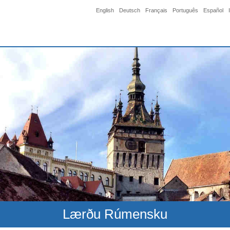
English
Deutsch
Français
Português
Español
Lærðu Rúmensku