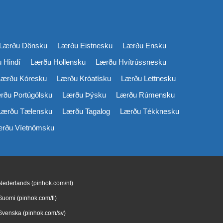
Lærðu Dönsku
Lærðu Eistnesku
Lærðu Ensku
 Hindí
Lærðu Hollensku
Lærðu Hvítrússnesku
Lærðu Kóresku
Lærðu Króatísku
Lærðu Lettnesku
rðu Portúgölsku
Lærðu Þýsku
Lærðu Rúmensku
Lærðu Tælensku
Lærðu Tagalog
Lærðu Tékknesku
rðu Víetnömsku
Nederlands (pinhok.com/nl)
Suomi (pinhok.com/fi)
Svenska (pinhok.com/sv)