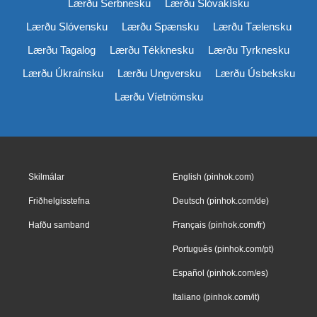
Lærðu Serbnesku
Lærðu Slóvakísku
Lærðu Slóvensku
Lærðu Spænsku
Lærðu Tælensku
Lærðu Tagalog
Lærðu Tékknesku
Lærðu Tyrknesku
Lærðu Úkraínsku
Lærðu Ungversku
Lærðu Úsbeksku
Lærðu Víetnömsku
Skilmálar
English (pinhok.com)
Friðhelgisstefna
Deutsch (pinhok.com/de)
Hafðu samband
Français (pinhok.com/fr)
Português (pinhok.com/pt)
Español (pinhok.com/es)
Italiano (pinhok.com/it)