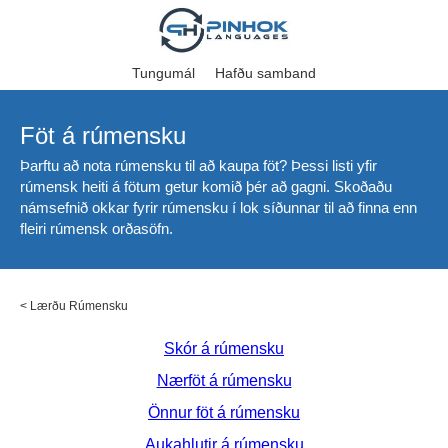
Tungumál
Hafðu samband
Föt á rúmensku
Þarftu að nota rúmensku til að kaupa föt? Þessi listi yfir
rúmensk heiti á fötum getur komið þér að gagni. Skoðaðu
námsefnið okkar fyrir rúmensku í lok síðunnar til að finna enn
fleiri rúmensk orðasöfn.
<
Lærðu Rúmensku
Skór á rúmensku
Nærföt á rúmensku
Önnur föt á rúmensku
Aukahlutir á rúmensku