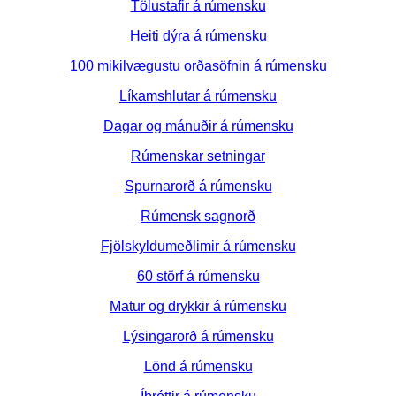
Tölustafir á rúmensku
Heiti dýra á rúmensku
100 mikilvægustu orðasöfnin á rúmensku
Líkamshlutar á rúmensku
Dagar og mánuðir á rúmensku
Rúmenskar setningar
Spurnarorð á rúmensku
Rúmensk sagnorð
Fjölskyldumeðlimir á rúmensku
60 störf á rúmensku
Matur og drykkir á rúmensku
Lýsingarorð á rúmensku
Lönd á rúmensku