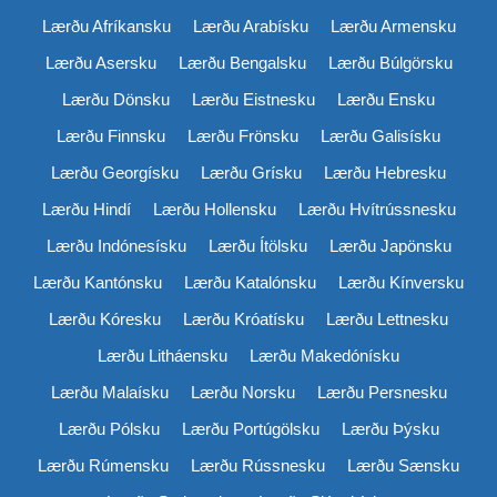
Lærðu Afríkansku
Lærðu Arabísku
Lærðu Armensku
Lærðu Asersku
Lærðu Bengalsku
Lærðu Búlgörsku
Lærðu Dönsku
Lærðu Eistnesku
Lærðu Ensku
Lærðu Finnsku
Lærðu Frönsku
Lærðu Galisísku
Lærðu Georgísku
Lærðu Grísku
Lærðu Hebresku
Lærðu Hindí
Lærðu Hollensku
Lærðu Hvítrússnesku
Lærðu Indónesísku
Lærðu Ítölsku
Lærðu Japönsku
Lærðu Kantónsku
Lærðu Katalónsku
Lærðu Kínversku
Lærðu Kóresku
Lærðu Króatísku
Lærðu Lettnesku
Lærðu Litháensku
Lærðu Makedónísku
Lærðu Malaísku
Lærðu Norsku
Lærðu Persnesku
Lærðu Pólsku
Lærðu Portúgölsku
Lærðu Þýsku
Lærðu Rúmensku
Lærðu Rússnesku
Lærðu Sænsku