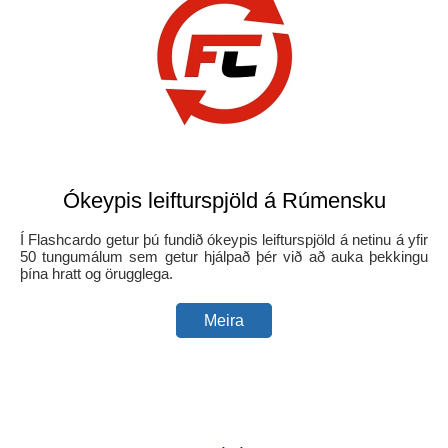
Ókeypis leifturspjöld á Rúmensku
Í Flashcardo getur þú fundið ókeypis leifturspjöld á netinu á yfir
50 tungumálum sem getur hjálpað þér við að auka þekkingu
þína hratt og örugglega.
Meira