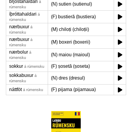
brjóstahaldari
á
(N) sutien (sutienul)
rúmensku
íþróttahaldari
á
(F) bustieră (bustiera)
rúmensku
nærbuxur
á
(M) chiloți (chiloții)
rúmensku
nærbuxur
á
(M) boxeri (boxerii)
rúmensku
nærbolur
á
(N) maiou (maioul)
rúmensku
sokkur
(F) șosetă (șoseta)
á rúmensku
sokkabuxur
á
(N) dres (dresul)
rúmensku
náttföt
(F) pijama (pijamaua)
á rúmensku