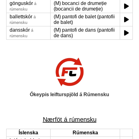
gönguskór
(M) bocanci de drumeție
á
(bocancii de drumeție)
rúmensku
ballettskór
(M) pantofi de balet (pantofii
á
de balet)
rúmensku
dansskór
(M) pantofi de dans (pantofii
á
de dans)
rúmensku
Ókeypis leifturspjöld á Rúmensku
Nærföt á rúmensku
Íslenska
Rúmenska