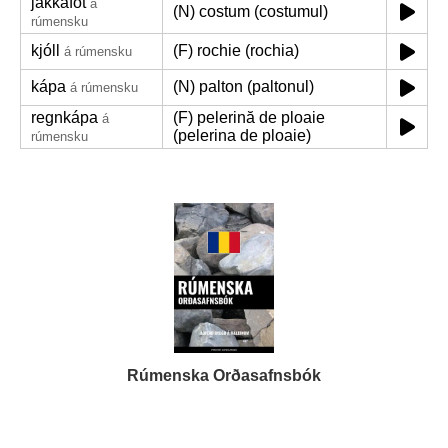
jakkaföt
á
(N) costum (costumul)
rúmensku
kjóll
(F) rochie (rochia)
á rúmensku
kápa
(N) palton (paltonul)
á rúmensku
regnkápa
(F) pelerină de ploaie
á
(pelerina de ploaie)
rúmensku
Rúmenska Orðasafnsbók