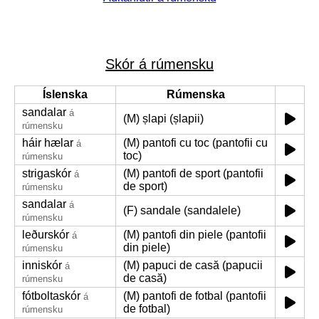
Skór á rúmensku
Íslenska
Rúmenska
sandalar
á
(M) șlapi (șlapii)
rúmensku
háir hælar
(M) pantofi cu toc (pantofii cu
á
toc)
rúmensku
strigaskór
(M) pantofi de sport (pantofii
á
de sport)
rúmensku
sandalar
á
(F) sandale (sandalele)
rúmensku
leðurskór
(M) pantofi din piele (pantofii
á
din piele)
rúmensku
inniskór
(M) papuci de casă (papucii
á
de casă)
rúmensku
fótboltaskór
(M) pantofi de fotbal (pantofii
á
de fotbal)
rúmensku