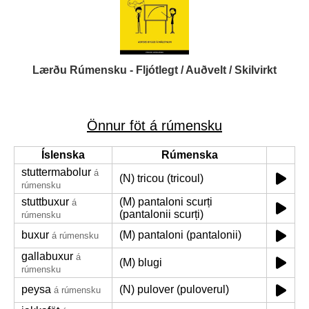
Lærðu Rúmensku - Fljótlegt / Auðvelt / Skilvirkt
Önnur föt á rúmensku
Íslenska
Rúmenska
stuttermabolur
á
(N) tricou (tricoul)
rúmensku
stuttbuxur
(M) pantaloni scurți
á
(pantalonii scurți)
rúmensku
buxur
(M) pantaloni (pantalonii)
á rúmensku
gallabuxur
á
(M) blugi
rúmensku
peysa
(N) pulover (puloverul)
á rúmensku