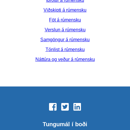
Íþróttir á rúmensku
Viðskipti á rúmensku
Föt á rúmensku
Verslun á rúmensku
Samgöngur á rúmensku
Tónlist á rúmensku
Náttúra og veður á rúmensku
Tungumál í boði