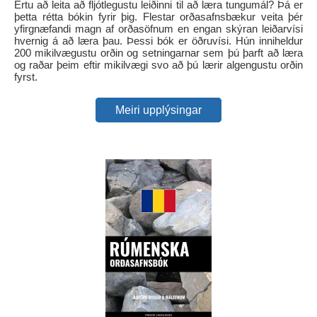
Ertu að leita að fljótlegustu leiðinni til að læra tungumál? Þá er
þetta rétta bókin fyrir þig. Flestar orðasafnsbækur veita þér
yfirgnæfandi magn af orðasöfnum en engan skýran leiðarvísi
hvernig á að læra þau. Þessi bók er öðruvísi. Hún inniheldur
200 mikilvægustu orðin og setningarnar sem þú þarft að læra
og raðar þeim eftir mikilvægi svo að þú lærir algengustu orðin
fyrst.
Meiri upplýsingar