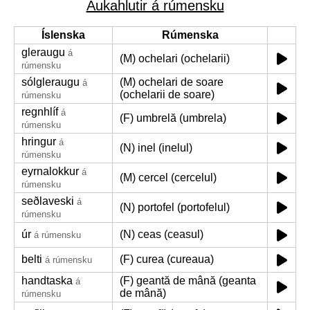
Aukahlutir á rúmensku
Íslenska
Rúmenska
gleraugu
á
(M) ochelari (ochelarii)
rúmensku
sólgleraugu
(M) ochelari de soare
á
(ochelarii de soare)
rúmensku
regnhlíf
á
(F) umbrelă (umbrela)
rúmensku
hringur
á
(N) inel (inelul)
rúmensku
eyrnalokkur
á
(M) cercel (cercelul)
rúmensku
seðlaveski
á
(N) portofel (portofelul)
rúmensku
úr
(N) ceas (ceasul)
á rúmensku
belti
(F) curea (cureaua)
á rúmensku
handtaska
(F) geantă de mână (geanta
á
de mână)
rúmensku