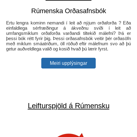
Rúmenska Orðasafnsbók
Ertu lengra kominn nemandi í leit að nýjum orðaforða ? Eða
einfaldlega sérfræðingur á ákveðnu sviði í leit að
umfangsmiklum orðaforða varðandi tiltekið málefni? Þá er
þessi bók rétt fyrir þig. Þessi orðasafnsbók veitir þér orðasöfn
með miklum smáatriðum, öll röðuð eftir málefnum svo að þú
getur auðveldlega valið og kosið hvað þú lærir fyrst.
Meiri upplýsingar
Leifturspjöld á Rúmensku