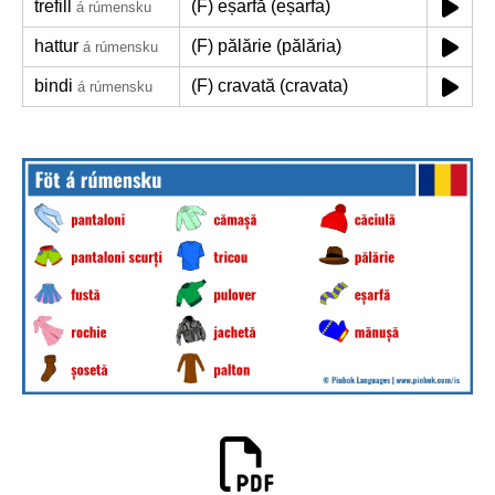
trefill
(F) eșarfă (eșarfa)
á rúmensku
hattur
(F) pălărie (pălăria)
á rúmensku
bindi
(F) cravată (cravata)
á rúmensku