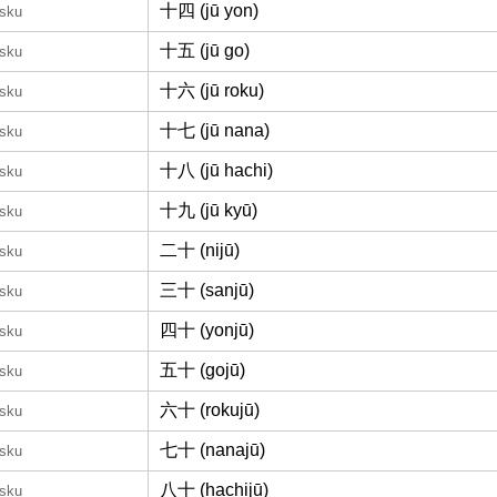
十四 (jū yon)
nsku
十五 (jū go)
nsku
十六 (jū roku)
nsku
十七 (jū nana)
nsku
十八 (jū hachi)
nsku
十九 (jū kyū)
nsku
二十 (nijū)
nsku
三十 (sanjū)
nsku
四十 (yonjū)
nsku
五十 (gojū)
nsku
六十 (rokujū)
nsku
七十 (nanajū)
nsku
八十 (hachijū)
nsku