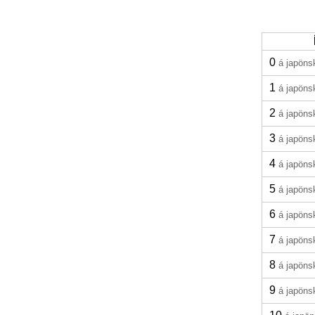
0
á japöns
1
á japöns
2
á japöns
3
á japöns
4
á japöns
5
á japöns
6
á japöns
7
á japöns
8
á japöns
9
á japöns