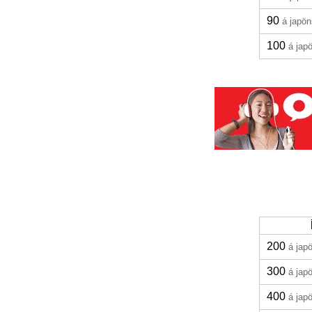
90
á japö
100
á jap
200
á jap
300
á jap
400
á jap