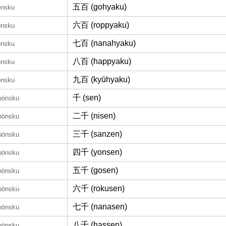
五百 (gohyaku)
önsku
六百 (roppyaku)
önsku
七百 (nanahyaku)
önsku
八百 (happyaku)
önsku
九百 (kyūhyaku)
önsku
千 (sen)
apönsku
二千 (nisen)
apönsku
三千 (sanzen)
apönsku
四千 (yonsen)
apönsku
五千 (gosen)
apönsku
六千 (rokusen)
apönsku
七千 (nanasen)
apönsku
八千 (hassen)
apönsku