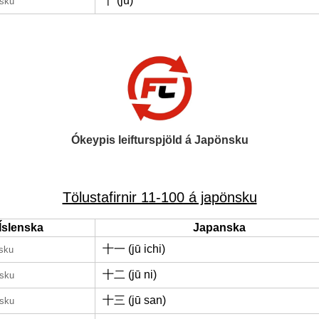
十 (jū)
nsku
Ókeypis leifturspjöld á Japönsku
Tölustafirnir 11-100 á japönsku
Íslenska
Japanska
十一 (jū ichi)
nsku
十二 (jū ni)
nsku
十三 (jū san)
nsku