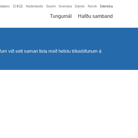
Italiano
日本語
Nederlands
Suomi
Svenska
Dansk
Norsk
Íslenska
Tungumál
Hafðu samband
öfum við sett saman lista með helstu tölustöfunum á