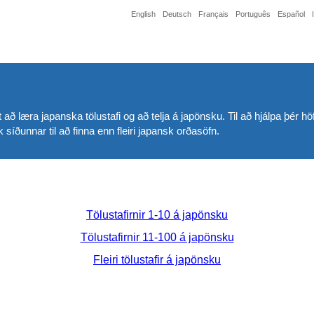
English
Deutsch
Français
Português
Español
að læra japanska tölustafi og að telja á japönsku. Til að hjálpa þér h
síðunnar til að finna enn fleiri japansk orðasöfn.
Tölustafirnir 1-10 á japönsku
Tölustafirnir 11-100 á japönsku
Fleiri tölustafir á japönsku