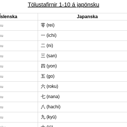
Tölustafirnir 1-10 á japönsku
Íslenska
Japanska
零 (rei)
ku
一 (ichi)
ku
二 (ni)
ku
三 (san)
ku
四 (yon)
ku
五 (go)
ku
六 (roku)
ku
七 (nana)
ku
八 (hachi)
ku
九 (kyū)
ku