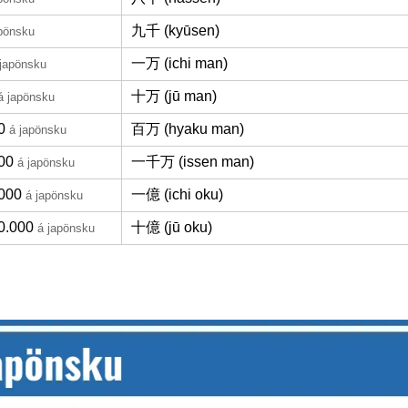
九千 (kyūsen)
apönsku
一万 (ichi man)
 japönsku
十万 (jū man)
á japönsku
0
百万 (hyaku man)
á japönsku
00
一千万 (issen man)
á japönsku
000
一億 (ichi oku)
á japönsku
0.000
十億 (jū oku)
á japönsku