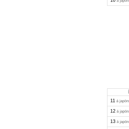
10
á japö
11
á japö
12
á japö
13
á japö