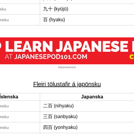
九十 (kyūjū)
nsku
百 (hyaku)
önsku
Advertisement
Fleiri tölustafir á japönsku
Íslenska
Japanska
二百 (nihyaku)
önsku
三百 (sanbyaku)
önsku
四百 (yonhyaku)
önsku