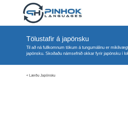
Tölustafir á japönsku
Til að ná fullkomnum tökum á tungumálinu er mikilvægt 
japönsku. Skoðaðu námsefnið okkar fyrir japönsku í lok 
<
Lærðu Japönsku