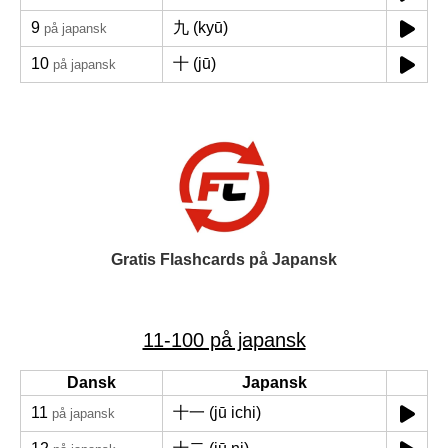
9
九 (kyū)
på japansk
10
十 (jū)
på japansk
Gratis Flashcards på Japansk
11-100 på japansk
Dansk
Japansk
11
十一 (jū ichi)
på japansk