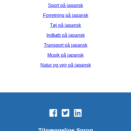
Sport på japansk
Forretning på japansk
Tøj på japansk
Indkøb på japansk
Transport på japansk
Musik på japansk
Natur og vejr på japansk
Tilgængelige Sprog