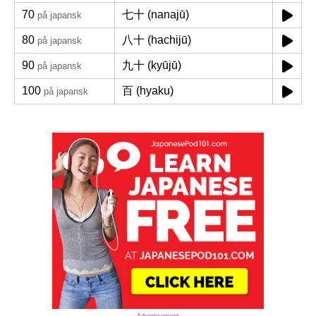
70
七十 (nanajū)
på japansk
80
八十 (hachijū)
på japansk
90
九十 (kyūjū)
på japansk
100
百 (hyaku)
på japansk