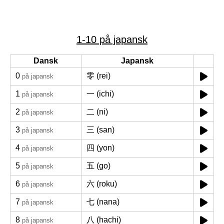
1-10 på japansk
Dansk
Japansk
0
零 (rei)
på japansk
1
一 (ichi)
på japansk
2
二 (ni)
på japansk
3
三 (san)
på japansk
4
四 (yon)
på japansk
5
五 (go)
på japansk
6
六 (roku)
på japansk
7
七 (nana)
på japansk
8
八 (hachi)
på japansk