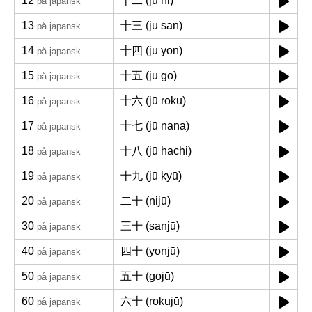
12
十二 (jū ni)
på japansk
13
十三 (jū san)
på japansk
14
十四 (jū yon)
på japansk
15
十五 (jū go)
på japansk
16
十六 (jū roku)
på japansk
17
十七 (jū nana)
på japansk
18
十八 (jū hachi)
på japansk
19
十九 (jū kyū)
på japansk
20
二十 (nijū)
på japansk
30
三十 (sanjū)
på japansk
40
四十 (yonjū)
på japansk
50
五十 (gojū)
på japansk
60
六十 (rokujū)
på japansk