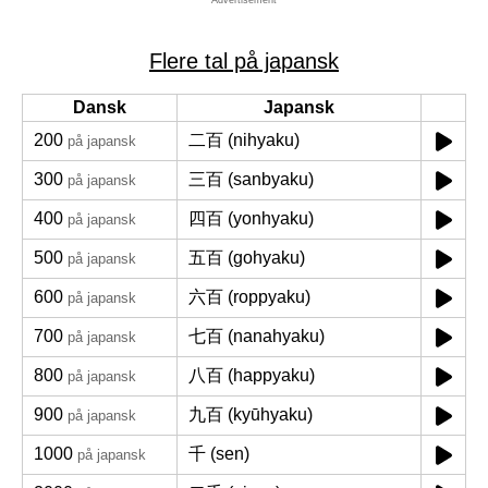
Advertisement
Flere tal på japansk
Dansk
Japansk
200
二百 (nihyaku)
på japansk
300
三百 (sanbyaku)
på japansk
400
四百 (yonhyaku)
på japansk
500
五百 (gohyaku)
på japansk
600
六百 (roppyaku)
på japansk
700
七百 (nanahyaku)
på japansk
800
八百 (happyaku)
på japansk
900
九百 (kyūhyaku)
på japansk
1000
千 (sen)
på japansk