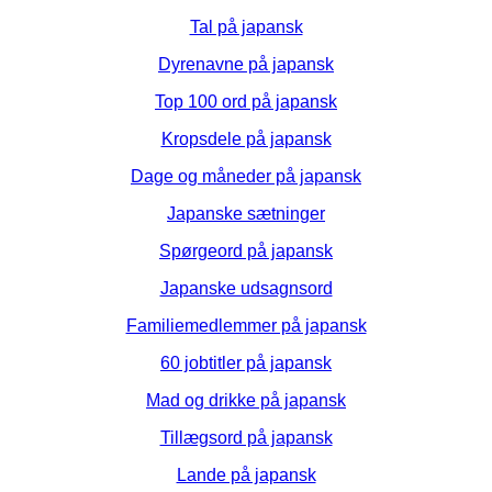
Tal på japansk
Dyrenavne på japansk
Top 100 ord på japansk
Kropsdele på japansk
Dage og måneder på japansk
Japanske sætninger
Spørgeord på japansk
Japanske udsagnsord
Familiemedlemmer på japansk
60 jobtitler på japansk
Mad og drikke på japansk
Tillægsord på japansk
Lande på japansk