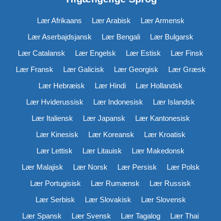
Lær Afrikaans
Lær Arabisk
Lær Armensk
Lær Aserbajdsjansk
Lær Bengali
Lær Bulgarsk
Lær Catalansk
Lær Engelsk
Lær Estisk
Lær Finsk
Lær Fransk
Lær Galicisk
Lær Georgisk
Lær Græsk
Lær Hebræisk
Lær Hindi
Lær Hollandsk
Lær Hviderussisk
Lær Indonesisk
Lær Islandsk
Lær Italiensk
Lær Japansk
Lær Kantonesisk
Lær Kinesisk
Lær Koreansk
Lær Kroatisk
Lær Lettisk
Lær Litauisk
Lær Makedonsk
Lær Malajisk
Lær Norsk
Lær Persisk
Lær Polsk
Lær Portugisisk
Lær Rumænsk
Lær Russisk
Lær Serbisk
Lær Slovakisk
Lær Slovensk
Lær Spansk
Lær Svensk
Lær Tagalog
Lær Thai