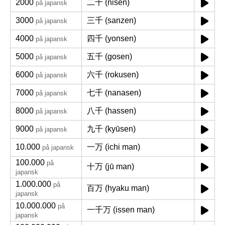
2000
二千 (nisen)
på japansk
3000
三千 (sanzen)
på japansk
4000
四千 (yonsen)
på japansk
5000
五千 (gosen)
på japansk
6000
六千 (rokusen)
på japansk
7000
七千 (nanasen)
på japansk
8000
八千 (hassen)
på japansk
9000
九千 (kyūsen)
på japansk
10.000
一万 (ichi man)
på japansk
100.000
på
十万 (jū man)
japansk
1.000.000
på
百万 (hyaku man)
japansk
10.000.000
på
一千万 (issen man)
japansk