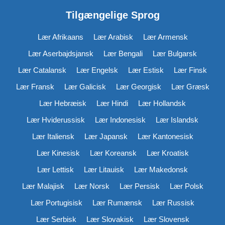
Tilgængelige Sprog
Lær Afrikaans
Lær Arabisk
Lær Armensk
Lær Aserbajdsjansk
Lær Bengali
Lær Bulgarsk
Lær Catalansk
Lær Engelsk
Lær Estisk
Lær Finsk
Lær Fransk
Lær Galicisk
Lær Georgisk
Lær Græsk
Lær Hebræisk
Lær Hindi
Lær Hollandsk
Lær Hviderussisk
Lær Indonesisk
Lær Islandsk
Lær Italiensk
Lær Japansk
Lær Kantonesisk
Lær Kinesisk
Lær Koreansk
Lær Kroatisk
Lær Lettisk
Lær Litauisk
Lær Makedonsk
Lær Malajisk
Lær Norsk
Lær Persisk
Lær Polsk
Lær Portugisisk
Lær Rumænsk
Lær Russisk
Lær Serbisk
Lær Slovakisk
Lær Slovensk