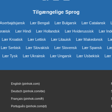
Tilgængelige Sprog
Aserbajdsjansk
Lær Bengali
Lær Bulgarsk
Lær Catalansk
bræisk
Lær Hindi
Lær Hollandsk
Lær Hviderussisk
Lær Ind
Lær Kroatisk
Lær Lettisk
Lær Litauisk
Lær Makedonsk
Læ
Lær Serbisk
Lær Slovakisk
Lær Slovensk
Lær Spansk
Læ
Lær Tysk
Lær Ukrainsk
Lær Ungarsk
Lær Usbekisk
Lær 
English (pinhok.com)
Deutsch (pinhok.com/de)
Français (pinhok.com/fr)
Português (pinhok.com/pt)