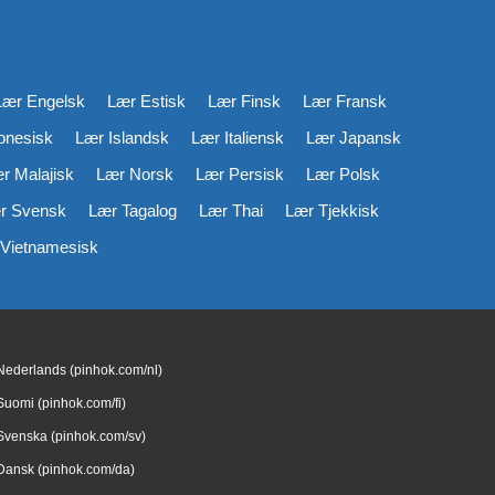
Lær Engelsk
Lær Estisk
Lær Finsk
Lær Fransk
onesisk
Lær Islandsk
Lær Italiensk
Lær Japansk
r Malajisk
Lær Norsk
Lær Persisk
Lær Polsk
r Svensk
Lær Tagalog
Lær Thai
Lær Tjekkisk
Vietnamesisk
Nederlands (pinhok.com/nl)
Suomi (pinhok.com/fi)
Svenska (pinhok.com/sv)
Dansk (pinhok.com/da)