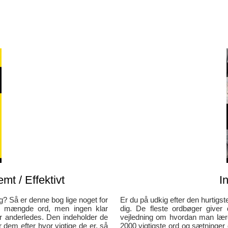
mt / Effektivt
I
g? Så er denne bog lige noget for
Er du på udkig efter den hurtigs
de mængde ord, men ingen klar
dig. De fleste ordbøger give
 anderledes. Den indeholder de
vejledning om hvordan man lær
 dem efter hvor vigtige de er, så
2000 vigtigste ord og sætninger 