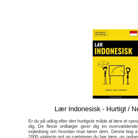
Lær Indonesisk - Hurtigt / Ne
Er du på udkig efter den hurtigste måde at lære et spro
dig. De fleste ordbøger giver dig en overvælden
vejledning om hvordan man lærer dem. Denne bog er
2000 vigtigste ord og sætninger du bør lære, og ordner