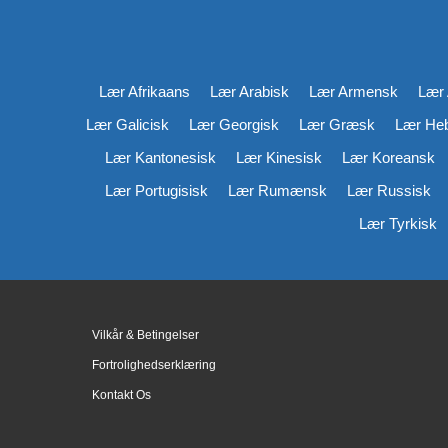
Lær Afrikaans
Lær Arabisk
Lær Armensk
Lær 
Lær Galicisk
Lær Georgisk
Lær Græsk
Lær He
Lær Kantonesisk
Lær Kinesisk
Lær Koreansk
Lær Portugisisk
Lær Rumænsk
Lær Russisk
Lær Tyrkisk
Vilkår & Betingelser
Fortrolighedserklæring
Kontakt Os