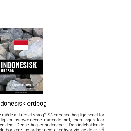
ndonesisk ordbog
te måde at lære et sprog? Så er denne bog lige noget for
r dig en overvældende mængde ord, men ingen klar
er dem. Denne bog er anderledes. Den indeholder de
du bør lære, og ordner dem efter hvor vigtige de er, så