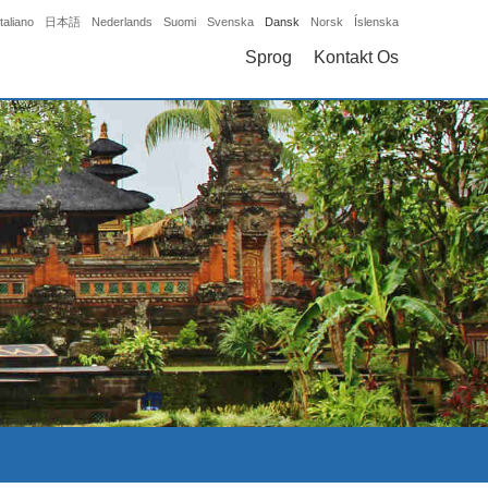
Italiano
日本語
Nederlands
Suomi
Svenska
Dansk
Norsk
Íslenska
Sprog
Kontakt Os