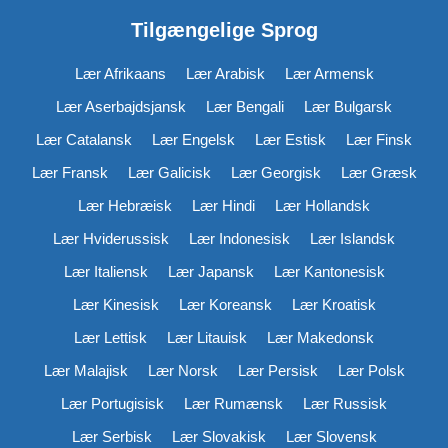
Tilgængelige Sprog
Lær Afrikaans
Lær Arabisk
Lær Armensk
Lær Aserbajdsjansk
Lær Bengali
Lær Bulgarsk
Lær Catalansk
Lær Engelsk
Lær Estisk
Lær Finsk
Lær Fransk
Lær Galicisk
Lær Georgisk
Lær Græsk
Lær Hebræisk
Lær Hindi
Lær Hollandsk
Lær Hviderussisk
Lær Indonesisk
Lær Islandsk
Lær Italiensk
Lær Japansk
Lær Kantonesisk
Lær Kinesisk
Lær Koreansk
Lær Kroatisk
Lær Lettisk
Lær Litauisk
Lær Makedonsk
Lær Malajisk
Lær Norsk
Lær Persisk
Lær Polsk
Lær Portugisisk
Lær Rumænsk
Lær Russisk
Lær Serbisk
Lær Slovakisk
Lær Slovensk