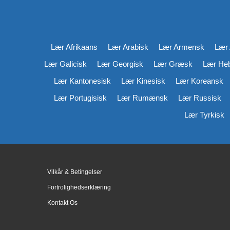
Lær Afrikaans
Lær Arabisk
Lær Armensk
Lær 
Lær Galicisk
Lær Georgisk
Lær Græsk
Lær He
Lær Kantonesisk
Lær Kinesisk
Lær Koreansk
Lær Portugisisk
Lær Rumænsk
Lær Russisk
Lær Tyrkisk
Vilkår & Betingelser
Fortrolighedserklæring
Kontakt Os