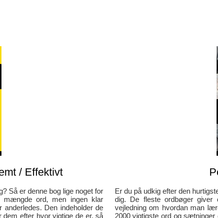
emt / Effektivt
P
g? Så er denne bog lige noget for
Er du på udkig efter den hurtigs
de mængde ord, men ingen klar
dig. De fleste ordbøger give
 anderledes. Den indeholder de
vejledning om hvordan man lær
 dem efter hvor vigtige de er, så
2000 vigtigste ord og sætninger 