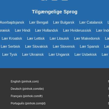
Tilgængelige Sprog
Aserbajdsjansk
Lær Bengali
Lær Bulgarsk
Lær Catalansk
bræisk
Lær Hindi
Lær Hollandsk
Lær Hviderussisk
Lær Ind
Lær Kroatisk
Lær Lettisk
Lær Litauisk
Lær Makedonsk
Læ
Lær Serbisk
Lær Slovakisk
Lær Slovensk
Lær Spansk
Læ
Lær Tysk
Lær Ukrainsk
Lær Ungarsk
Lær Usbekisk
Lær 
English (pinhok.com)
Deutsch (pinhok.com/de)
Français (pinhok.com/fr)
Português (pinhok.com/pt)