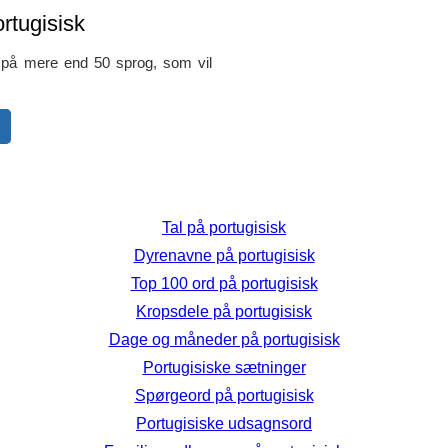
rtugisisk
s på mere end 50 sprog, som vil
Tal på portugisisk
Dyrenavne på portugisisk
Top 100 ord på portugisisk
Kropsdele på portugisisk
Dage og måneder på portugisisk
Portugisiske sætninger
Spørgeord på portugisisk
Portugisiske udsagnsord