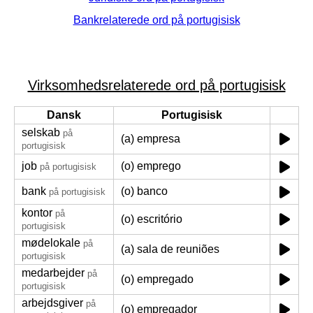
Bankrelaterede ord på portugisisk
Virksomhedsrelaterede ord på portugisisk
Dansk
Portugisisk
selskab
på
(a) empresa
portugisisk
job
(o) emprego
på portugisisk
bank
(o) banco
på portugisisk
kontor
på
(o) escritório
portugisisk
mødelokale
på
(a) sala de reuniões
portugisisk
medarbejder
på
(o) empregado
portugisisk
arbejdsgiver
på
(o) empregador