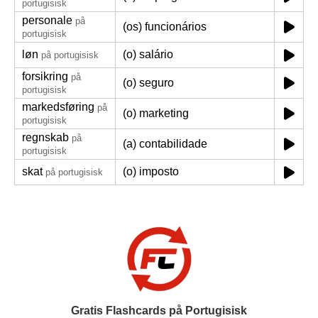
portugisisk
personale
på
(os) funcionários
portugisisk
løn
(o) salário
på portugisisk
forsikring
på
(o) seguro
portugisisk
markedsføring
på
(o) marketing
portugisisk
regnskab
på
(a) contabilidade
portugisisk
skat
(o) imposto
på portugisisk
Gratis Flashcards på Portugisisk