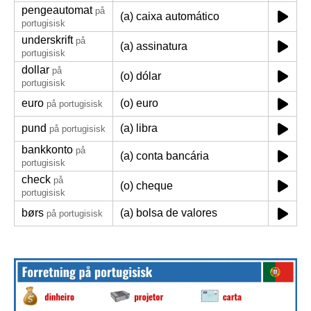
pengeautomat
på
(a) caixa automático
portugisisk
underskrift
på
(a) assinatura
portugisisk
dollar
på
(o) dólar
portugisisk
euro
(o) euro
på portugisisk
pund
(a) libra
på portugisisk
bankkonto
på
(a) conta bancária
portugisisk
check
på
(o) cheque
portugisisk
børs
(a) bolsa de valores
på portugisisk