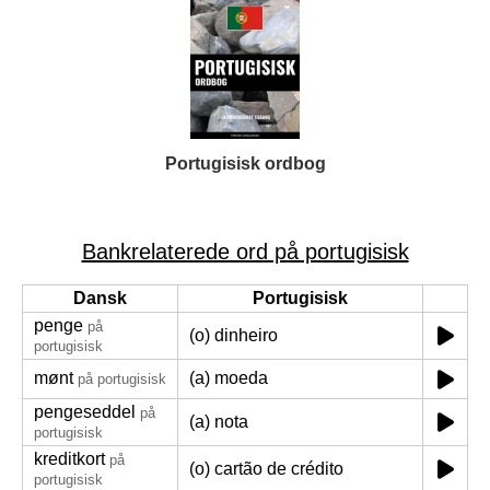
Portugisisk ordbog
Bankrelaterede ord på portugisisk
Dansk
Portugisisk
penge
på
(o) dinheiro
portugisisk
mønt
(a) moeda
på portugisisk
pengeseddel
på
(a) nota
portugisisk
kreditkort
på
(o) cartão de crédito
portugisisk