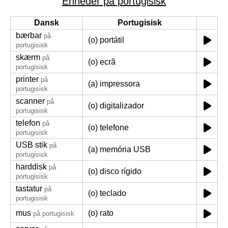
Enheder på portugisisk
Dansk
Portugisisk
bærbar
på
(o) portátil
portugisisk
skærm
på
(o) ecrã
portugisisk
printer
på
(a) impressora
portugisisk
scanner
på
(o) digitalizador
portugisisk
telefon
på
(o) telefone
portugisisk
USB stik
på
(a) memória USB
portugisisk
harddisk
på
(o) disco rígido
portugisisk
tastatur
på
(o) teclado
portugisisk
mus
(o) rato
på portugisisk