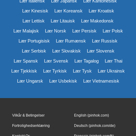
Lær Italiensk
Lær Japansk
Lær Kantonesisk
Lær Kinesisk
Lær Koreansk
Lær Kroatisk
Lær Lettisk
Lær Litauisk
Lær Makedonsk
Lær Malajisk
Lær Norsk
Lær Persisk
Lær Polsk
Lær Portugisisk
Lær Rumænsk
Lær Russisk
Lær Serbisk
Lær Slovakisk
Lær Slovensk
Lær Spansk
Lær Svensk
Lær Tagalog
Lær Thai
Lær Tjekkisk
Lær Tyrkisk
Lær Tysk
Lær Ukrainsk
Lær Ungarsk
Lær Usbekisk
Lær Vietnamesisk
Vilkår & Betingelser
English (pinhok.com)
Fortrolighedserklæring
Deutsch (pinhok.com/de)
Kontakt Os
Français (pinhok.com/fr)