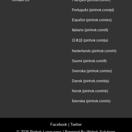
Português (pinhok.com/pt)
Español (pinhok.com/es)
Italiano (pinhok.com/it)
日本語 (pinhok.com/ja)
Nederlands (pinhok.com/nl)
Suomi (pinhok.com/fi)
Svenska (pinhok.com/sv)
Dansk (pinhok.com/da)
Norsk (pinhok.com/nb)
Íslenska (pinhok.com/is)
Facebook
|
Twitter
© 2026
Pinhok Languages
| Powered By
Wohok Solutions