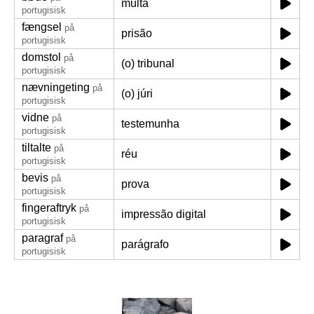
multa
portugisisk
fængsel
på
prisão
portugisisk
domstol
på
(o) tribunal
portugisisk
nævningeting
på
(o) júri
portugisisk
vidne
på
testemunha
portugisisk
tiltalte
på
réu
portugisisk
bevis
på
prova
portugisisk
fingeraftryk
på
impressão digital
portugisisk
paragraf
på
parágrafo
portugisisk