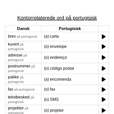
Kontorrelaterede ord på portugisisk
Dansk
Portugisisk
brev
(a) carta
på portugisisk
kuvert
på
(o) envelope
portugisisk
adresse
på
(o) endereço
portugisisk
postnummer
på
(o) código postal
portugisisk
pakke
på
(a) encomenda
portugisisk
fax
(o) fax
på portugisisk
tekstbesked
på
(o) SMS
portugisisk
projektor
på
(o) projetor
portugisisk