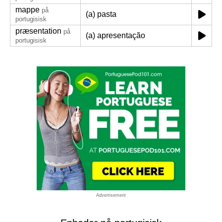
mappe
på
(a) pasta
portugisisk
præsentation
på
(a) apresentação
portugisisk
Advertisement