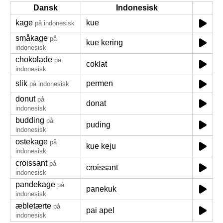
Dansk
Indonesisk
kage
kue
på indonesisk
småkage
på
kue kering
indonesisk
chokolade
på
coklat
indonesisk
slik
permen
på indonesisk
donut
på
donat
indonesisk
budding
på
puding
indonesisk
ostekage
på
kue keju
indonesisk
croissant
på
croissant
indonesisk
pandekage
på
panekuk
indonesisk
æbletærte
på
pai apel
indonesisk