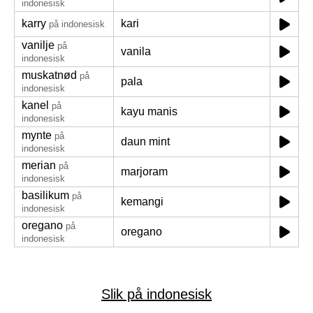
indonesisk
karry
kari
på indonesisk
vanilje
på
vanila
indonesisk
muskatnød
på
pala
indonesisk
kanel
på
kayu manis
indonesisk
mynte
på
daun mint
indonesisk
merian
på
marjoram
indonesisk
basilikum
på
kemangi
indonesisk
oregano
på
oregano
indonesisk
Slik på indonesisk