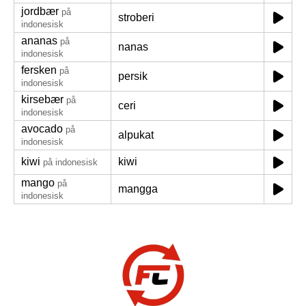
jordbær
på
stroberi
indonesisk
ananas
på
nanas
indonesisk
fersken
på
persik
indonesisk
kirsebær
på
ceri
indonesisk
avocado
på
alpukat
indonesisk
kiwi
kiwi
på indonesisk
mango
på
mangga
indonesisk