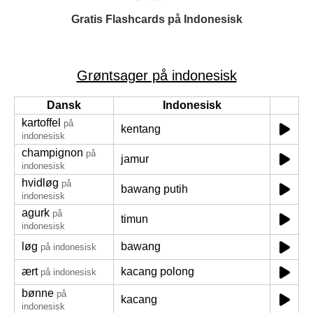
Gratis Flashcards på Indonesisk
Grøntsager på indonesisk
Dansk
Indonesisk
kartoffel
på
kentang
indonesisk
champignon
på
jamur
indonesisk
hvidløg
på
bawang putih
indonesisk
agurk
på
timun
indonesisk
løg
bawang
på indonesisk
ært
kacang polong
på indonesisk
bønne
på
kacang
indonesisk