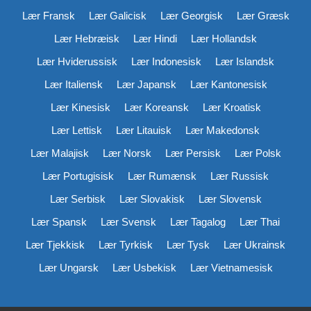
Lær Fransk
Lær Galicisk
Lær Georgisk
Lær Græsk
Lær Hebræisk
Lær Hindi
Lær Hollandsk
Lær Hviderussisk
Lær Indonesisk
Lær Islandsk
Lær Italiensk
Lær Japansk
Lær Kantonesisk
Lær Kinesisk
Lær Koreansk
Lær Kroatisk
Lær Lettisk
Lær Litauisk
Lær Makedonsk
Lær Malajisk
Lær Norsk
Lær Persisk
Lær Polsk
Lær Portugisisk
Lær Rumænsk
Lær Russisk
Lær Serbisk
Lær Slovakisk
Lær Slovensk
Lær Spansk
Lær Svensk
Lær Tagalog
Lær Thai
Lær Tjekkisk
Lær Tyrkisk
Lær Tysk
Lær Ukrainsk
Lær Ungarsk
Lær Usbekisk
Lær Vietnamesisk