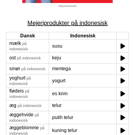
Advertisement
Mejeriprodukter på indonesisk
Dansk
Indonesisk
mælk
på
susu
indonesisk
ost
keju
på indonesisk
smør
mentega
på indonesisk
yoghurt
på
yogurt
indonesisk
flødeis
på
es krim
indonesisk
æg
telur
på indonesisk
æggehvide
på
putih telur
indonesisk
æggeblomme
på
kuning telur
indonesisk