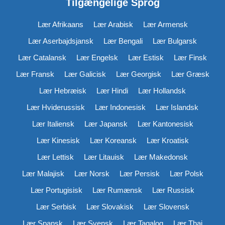
Tilgængelige Sprog
Lær Afrikaans
Lær Arabisk
Lær Armensk
Lær Aserbajdsjansk
Lær Bengali
Lær Bulgarsk
Lær Catalansk
Lær Engelsk
Lær Estisk
Lær Finsk
Lær Fransk
Lær Galicisk
Lær Georgisk
Lær Græsk
Lær Hebræisk
Lær Hindi
Lær Hollandsk
Lær Hviderussisk
Lær Indonesisk
Lær Islandsk
Lær Italiensk
Lær Japansk
Lær Kantonesisk
Lær Kinesisk
Lær Koreansk
Lær Kroatisk
Lær Lettisk
Lær Litauisk
Lær Makedonsk
Lær Malajisk
Lær Norsk
Lær Persisk
Lær Polsk
Lær Portugisisk
Lær Rumænsk
Lær Russisk
Lær Serbisk
Lær Slovakisk
Lær Slovensk
Lær Spansk
Lær Svensk
Lær Tagalog
Lær Thai