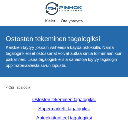
Kielet
Ota yhteyttä
Ostosten tekeminen tagalogiksi
Kaikkien täytyy jossain vaiheessa käydä ostoksilla. Nämä
tagaloginkieliset ostossanat voivat auttaa sinua toimimaan kuin
paikallinen. Lisää tagaloginkielisiä sanastoja löytyy tagalogin
oppimateriaaleista sivun lopusta.
<
Opi Tagalogia
Ostosten tekeminen tagalogiksi
Supermarketti tagalogiksi
Apteekkituotteet tagalogiksi