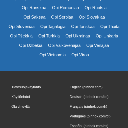
Opi Ranskaa
Opi Romaniaa
Opi Ruotsia
Opi Saksaa
Opi Serbiaa
Opi Slovakiaa
Opi Sloveniaa
Opi Tagalogia
Opi Tanskaa
Opi Thaita
Opi Tšekkiä
Opi Turkkia
Opi Ukrainaa
Opi Unkaria
Opi Uzbekia
Opi Valkovenäjää
Opi Venäjää
Opi Vietnamia
Opi Viroa
Tietosuojakäytäntö
English (pinhok.com)
Käyttöehdot
Deutsch (pinhok.com/de)
Ota yhteyttä
Français (pinhok.com/fr)
Português (pinhok.com/pt)
Español (pinhok.com/es)