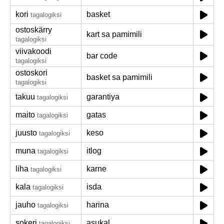
kori
basket
tagalogiksi
ostoskärry
kart sa pamimili
tagalogiksi
viivakoodi
bar code
tagalogiksi
ostoskori
basket sa pamimili
tagalogiksi
takuu
garantiya
tagalogiksi
maito
gatas
tagalogiksi
juusto
keso
tagalogiksi
muna
itlog
tagalogiksi
liha
karne
tagalogiksi
kala
isda
tagalogiksi
jauho
harina
tagalogiksi
sokeri
asukal
tagalogiksi