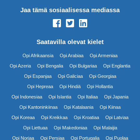
Jaa tämä sosiaalisessa mediassa
Saatavilla olevat kielet
Opi Afrikaansia
Opi Arabiaa
Opi Armeniaa
Opi Azeria
Opi Bengalia
Opi Bulgariaa
Opi Englantia
Opi Espanjaa
Opi Galiciaa
Opi Georgiaa
Opi Hepreaa
Opi Hindiä
Opi Hollantia
Opi Indonesiaa
Opi Islantia
Opi Italiaa
Opi Japania
Opi Kantoninkiinaa
Opi Katalaania
Opi Kiinaa
Opi Koreaa
Opi Kreikkaa
Opi Kroatiaa
Opi Latviaa
Opi Liettuaa
Opi Makedoniaa
Opi Malaijia
Opi Norjaa
Opi Persiaa
Opi Portugalia
Opi Puolaa