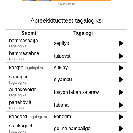
Advertisement
Apteekkituotteet tagalogiksi
Suomi
Tagalogi
hammasharja
sepilyo
tagalogiksi
hammastahna
tutpeyst
tagalogiksi
kampa
suklay
tagalogiksi
shampoo
siyampu
tagalogiksi
aurinkovoide
losyon laban sa araw
tagalogiksi
partahöylä
labaha
tagalogiksi
kondomi
kondom
tagalogiksi
suihkugeeli
gel na pampaligo
tagalogiksi