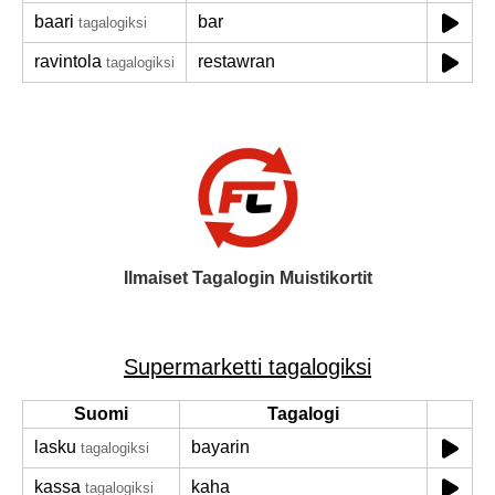
baari
bar
tagalogiksi
ravintola
restawran
tagalogiksi
Ilmaiset Tagalogin Muistikortit
Supermarketti tagalogiksi
Suomi
Tagalogi
lasku
bayarin
tagalogiksi
kassa
kaha
tagalogiksi