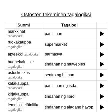
Ostosten tekeminen tagalogiksi
Suomi
Tagalogi
markkinat
pamilihan
tagalogiksi
ruokakauppa
supermarket
tagalogiksi
apteekki
parmasya
tagalogiksi
huonekaluliike
tindahan ng muwebles
tagalogiksi
ostoskeskus
sentro ng bilihan
tagalogiksi
kalakauppa
pamilihan ng isda
tagalogiksi
kirjakauppa
tindahan ng libro
tagalogiksi
lemmikkieläinliike
tindahan ng alagang hayop
tagalogiksi