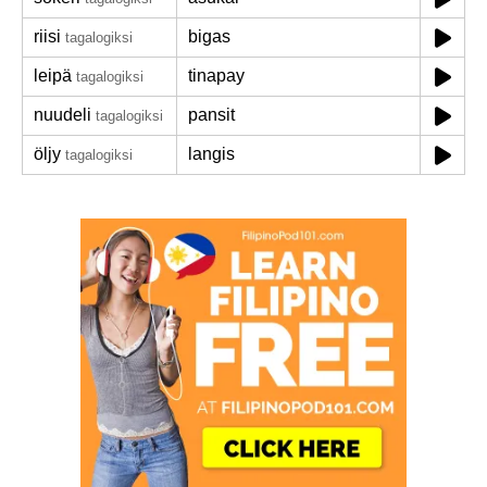
riisi
bigas
tagalogiksi
leipä
tinapay
tagalogiksi
nuudeli
pansit
tagalogiksi
öljy
langis
tagalogiksi