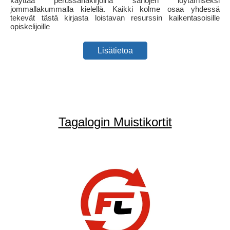
käyttää perussanakirjoina sanojen löytämiseksi
jommallakummalla kielellä. Kaikki kolme osaa yhdessä
tekevät tästä kirjasta loistavan resurssin kaikentasoisille
opiskelijoille
Lisätietoa
Tagalogin Muistikortit