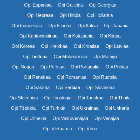
Opi Espanjaa
Opi Galiciaa
Opi Georgiaa
Opi Hepreaa
Opi Hindiä
Opi Hollantia
Opi Indonesiaa
Opi Islantia
Opi Italiaa
Opi Japania
Opi Kantoninkiinaa
Opi Katalaania
Opi Kiinaa
Opi Koreaa
Opi Kreikkaa
Opi Kroatiaa
Opi Latviaa
Opi Liettuaa
Opi Makedoniaa
Opi Malaijia
Opi Norjaa
Opi Persiaa
Opi Portugalia
Opi Puolaa
Opi Ranskaa
Opi Romaniaa
Opi Ruotsia
Opi Saksaa
Opi Serbiaa
Opi Slovakiaa
Opi Sloveniaa
Opi Tagalogia
Opi Tanskaa
Opi Thaita
Opi Tšekkiä
Opi Turkkia
Opi Ukrainaa
Opi Unkaria
Opi Uzbekia
Opi Valkovenäjää
Opi Venäjää
Opi Vietnamia
Opi Viroa