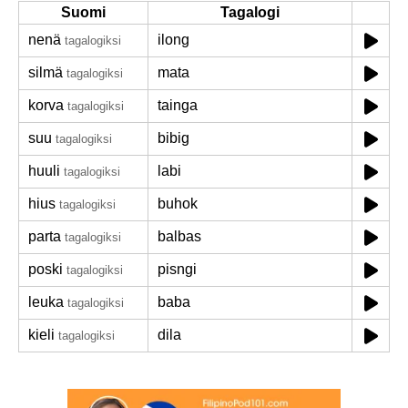
Suomi
Tagalogi
nenä
ilong
tagalogiksi
silmä
mata
tagalogiksi
korva
tainga
tagalogiksi
suu
bibig
tagalogiksi
huuli
labi
tagalogiksi
hius
buhok
tagalogiksi
parta
balbas
tagalogiksi
poski
pisngi
tagalogiksi
leuka
baba
tagalogiksi
kieli
dila
tagalogiksi