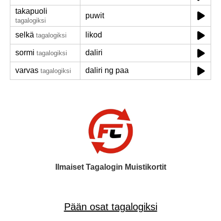
takapuoli
puwit
tagalogiksi
selkä
likod
tagalogiksi
sormi
daliri
tagalogiksi
varvas
daliri ng paa
tagalogiksi
Ilmaiset Tagalogin Muistikortit
Pään osat tagalogiksi