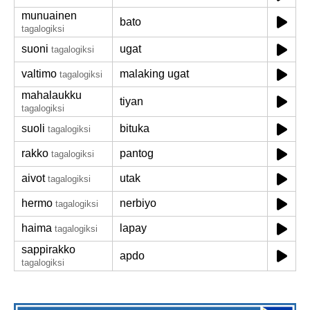
munuainen
bato
tagalogiksi
suoni
ugat
tagalogiksi
valtimo
malaking ugat
tagalogiksi
mahalaukku
tiyan
tagalogiksi
suoli
bituka
tagalogiksi
rakko
pantog
tagalogiksi
aivot
utak
tagalogiksi
hermo
nerbiyo
tagalogiksi
haima
lapay
tagalogiksi
sappirakko
apdo
tagalogiksi