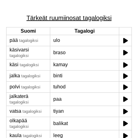
Tärkeät ruumiinosat tagalogiksi
Suomi
Tagalogi
pää
ulo
tagalogiksi
käsivarsi
braso
tagalogiksi
käsi
kamay
tagalogiksi
jalka
binti
tagalogiksi
polvi
tuhod
tagalogiksi
jalkaterä
paa
tagalogiksi
vatsa
tiyan
tagalogiksi
olkapää
balikat
tagalogiksi
kaula
leeg
tagalogiksi