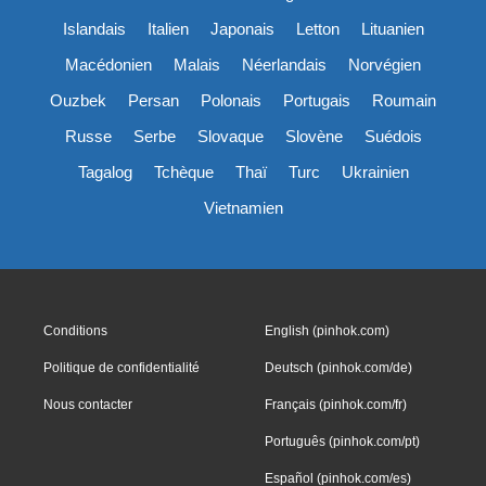
Islandais
Italien
Japonais
Letton
Lituanien
Macédonien
Malais
Néerlandais
Norvégien
Ouzbek
Persan
Polonais
Portugais
Roumain
Russe
Serbe
Slovaque
Slovène
Suédois
Tagalog
Tchèque
Thaï
Turc
Ukrainien
Vietnamien
Conditions
English (pinhok.com)
Politique de confidentialité
Deutsch (pinhok.com/de)
Nous contacter
Français (pinhok.com/fr)
Português (pinhok.com/pt)
Español (pinhok.com/es)