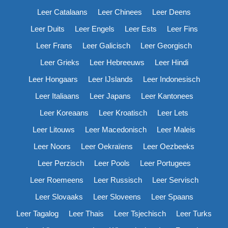
Leer Catalaans
Leer Chinees
Leer Deens
Leer Duits
Leer Engels
Leer Ests
Leer Fins
Leer Frans
Leer Galicisch
Leer Georgisch
Leer Grieks
Leer Hebreeuws
Leer Hindi
Leer Hongaars
Leer IJslands
Leer Indonesisch
Leer Italiaans
Leer Japans
Leer Kantonees
Leer Koreaans
Leer Kroatisch
Leer Lets
Leer Litouws
Leer Macedonisch
Leer Maleis
Leer Noors
Leer Oekraïens
Leer Oezbeeks
Leer Perzisch
Leer Pools
Leer Portugees
Leer Roemeens
Leer Russisch
Leer Servisch
Leer Slovaaks
Leer Sloveens
Leer Spaans
Leer Tagalog
Leer Thais
Leer Tsjechisch
Leer Turks