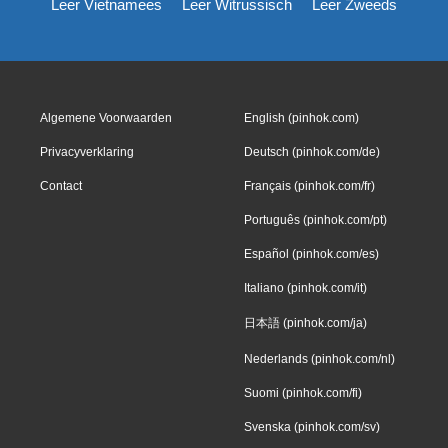
Leer Vietnamees
Leer Witrussisch
Leer Zweeds
Algemene Voorwaarden
English (pinhok.com)
Privacyverklaring
Deutsch (pinhok.com/de)
Contact
Français (pinhok.com/fr)
Português (pinhok.com/pt)
Español (pinhok.com/es)
Italiano (pinhok.com/it)
日本語 (pinhok.com/ja)
Nederlands (pinhok.com/nl)
Suomi (pinhok.com/fi)
Svenska (pinhok.com/sv)