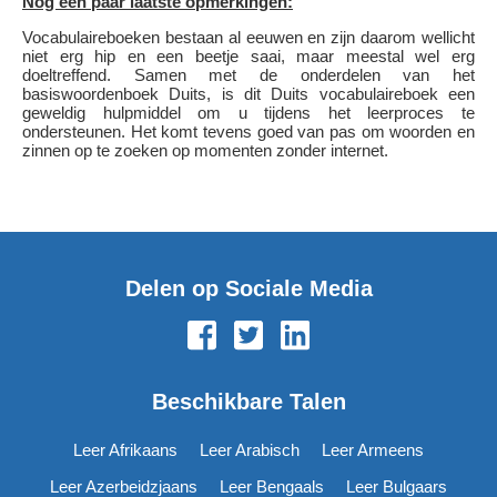
Nog een paar laatste opmerkingen:
Vocabulaireboeken bestaan al eeuwen en zijn daarom wellicht
niet erg hip en een beetje saai, maar meestal wel erg
doeltreffend. Samen met de onderdelen van het
basiswoordenboek Duits, is dit Duits vocabulaireboek een
geweldig hulpmiddel om u tijdens het leerproces te
ondersteunen. Het komt tevens goed van pas om woorden en
zinnen op te zoeken op momenten zonder internet.
Delen op Sociale Media
Beschikbare Talen
Leer Afrikaans
Leer Arabisch
Leer Armeens
Leer Azerbeidzjaans
Leer Bengaals
Leer Bulgaars