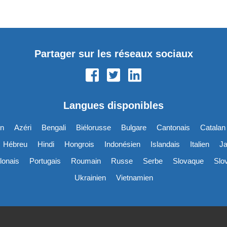
Partager sur les réseaux sociaux
Langues disponibles
en
Azéri
Bengali
Biélorusse
Bulgare
Cantonais
Catalan
Hébreu
Hindi
Hongrois
Indonésien
Islandais
Italien
Ja
lonais
Portugais
Roumain
Russe
Serbe
Slovaque
Slo
Ukrainien
Vietnamien