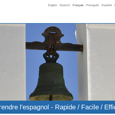
English
Deutsch
Français
Português
Español
endre l'espagnol - Rapide / Facile / Eff