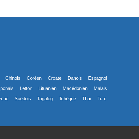
Chinois
Coréen
Croate
Danois
Espagnol
ponais
Letton
Lituanien
Macédonien
Malais
vène
Suédois
Tagalog
Tchèque
Thaï
Turc