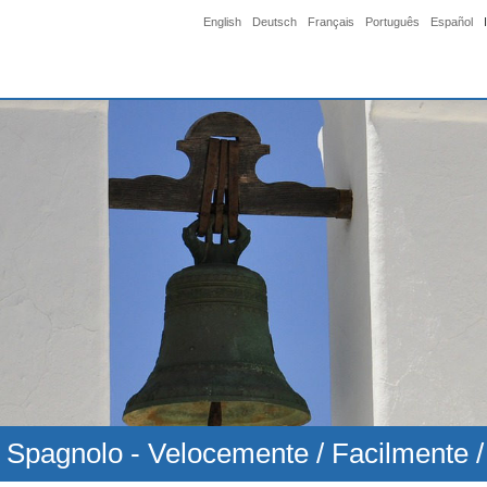
English
Deutsch
Français
Português
Español
 Spagnolo - Velocemente / Facilmente / 