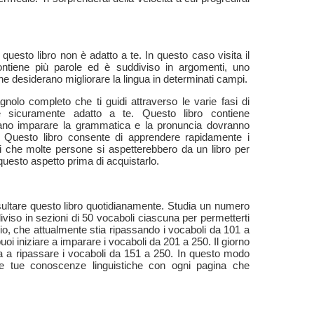
questo libro non è adatto a te. In questo caso visita il
ntiene più parole ed è suddiviso in argomenti, uno
che desiderano migliorare la lingua in determinati campi.
nolo completo che ti guidi attraverso le varie fasi di
è sicuramente adatto a te. Questo libro contiene
rano imparare la grammatica e la pronuncia dovranno
ua. Questo libro consente di apprendere rapidamente i
i che molte persone si aspetterebbero da un libro per
questo aspetto prima di acquistarlo.
consultare questo libro quotidianamente. Studia un numero
iviso in sezioni di 50 vocaboli ciascuna per permetterti
, che attualmente stia ripassando i vocaboli da 101 a
oi iniziare a imparare i vocaboli da 201 a 250. Il giorno
a a ripassare i vocaboli da 151 a 250. In questo modo
i le tue conoscenze linguistiche con ogni pagina che