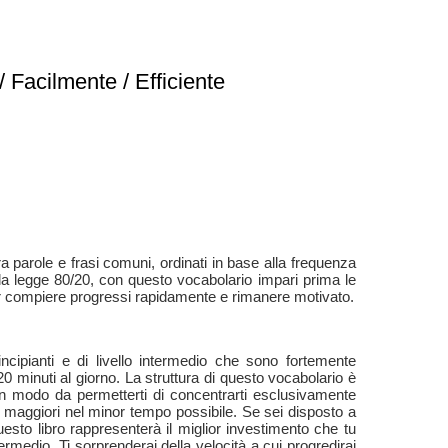
 Facilmente / Efficiente
a parole e frasi comuni, ordinati in base alla frequenza
alla legge 80/20, con questo vocabolario impari prima le
poter compiere progressi rapidamente e rimanere motivato.
incipianti e di livello intermedio che sono fortemente
0 minuti al giorno. La struttura di questo vocabolario è
i in modo da permetterti di concentrarti esclusivamente
i maggiori nel minor tempo possibile. Se sei disposto a
esto libro rappresenterà il miglior investimento che tu
termedio. Ti sorprenderai della velocità a cui progredirai