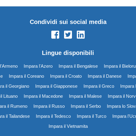
Condividi sui social media
Lingue disponibili
l'Armeno
Impara l'Azero
Impara il Bengalese
Impara il Bielor
se
Impara il Coreano
Impara il Croato
Impara il Danese
Impa
ra il Georgiano
Impara il Giapponese
Impara il Greco
Impara l
il Lituano
Impara il Macedone
Impara il Malese
Impara il Nor
ara il Rumeno
Impara il Russo
Impara il Serbo
Impara lo Slo
ra il Tailandese
Impara il Tedesco
Impara il Turco
Impara l'Uc
Impara il Vietnamita