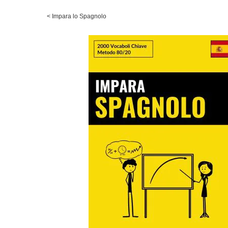
<
Impara lo Spagnolo