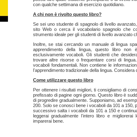
con qualche settimana di esercizio quotidiano.
A chi non è rivolto questo libro?
Se sei uno studente di spagnolo di livello avanzato, 
sito Web o cerca il vocabolario spagnolo che co
strumento ideale per gli studenti di livello avanzato 
Inoltre, se stai cercando un manuale di lingua spag
apprendimento della lingua, questo libro non 
esclusivamente vocaboli. Gli studenti che deside
trovare altre risorse o frequentare corsi di ling
vocaboli fondamentali. Non contiene le informazion
l'apprendimento tradizionale della lingua. Considera 
Come utilizzare questo libro
Per ottenere i risultati migliori, ti consigliamo di 
prefissato di pagine ogni giorno. Questo libro è sudd
di progredire gradualmente. Supponiamo, ad esempio
200. Solo se conosci bene i vocaboli da 101 a 150, pu
successivo salta i vocaboli da 101 a 150 e continu
leggerai gradualmente l'intero libro e migliorera
imparerai bene.