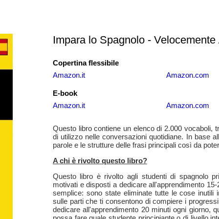
Impara lo Spagnolo - Velocemente /
Copertina flessibile
Amazon.it
Amazon.com
E-book
Amazon.it
Amazon.com
Questo libro contiene un elenco di 2.000 vocaboli, tr
di utilizzo nelle conversazioni quotidiane. In base 
parole e le strutture delle frasi principali così da 
A chi è rivolto questo libro?
Questo libro è rivolto agli studenti di spagnolo pr
motivati e disposti a dedicare all'apprendimento 15-2
semplice: sono state eliminate tutte le cose inutil
sulle parti che ti consentono di compiere i progress
dedicare all'apprendimento 20 minuti ogni giorno, qu
possa fare quale studente principiante o di livello in