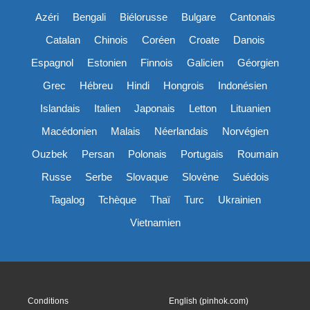
Azéri
Bengali
Biélorusse
Bulgare
Cantonais
Catalan
Chinois
Coréen
Croate
Danois
Espagnol
Estonien
Finnois
Galicien
Géorgien
Grec
Hébreu
Hindi
Hongrois
Indonésien
Islandais
Italien
Japonais
Letton
Lituanien
Macédonien
Malais
Néerlandais
Norvégien
Ouzbek
Persan
Polonais
Portugais
Roumain
Russe
Serbe
Slovaque
Slovène
Suédois
Tagalog
Tchèque
Thaï
Turc
Ukrainien
Vietnamien
Conditions
English (pinhok.com)