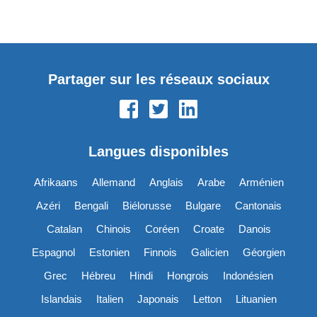
Partager sur les réseaux sociaux
Langues disponibles
Afrikaans
Allemand
Anglais
Arabe
Arménien
Azéri
Bengali
Biélorusse
Bulgare
Cantonais
Catalan
Chinois
Coréen
Croate
Danois
Espagnol
Estonien
Finnois
Galicien
Géorgien
Grec
Hébreu
Hindi
Hongrois
Indonésien
Islandais
Italien
Japonais
Letton
Lituanien