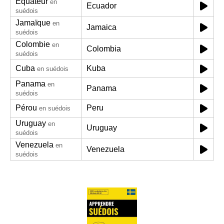
Équateur
en
Ecuador
suédois
Jamaïque
en
Jamaica
suédois
Colombie
en
Colombia
suédois
Cuba
Kuba
en suédois
Panama
en
Panama
suédois
Pérou
Peru
en suédois
Uruguay
en
Uruguay
suédois
Venezuela
en
Venezuela
suédois