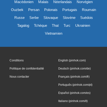
Macédonien
Malais
Néerlandais
Norvégien
Ouzbek
Persan
Polonais
Portugais
Roumain
Russe
Serbe
Slovaque
Slovène
Suédois
Tagalog
Tchèque
Thaï
Turc
Ukrainien
Vietnamien
Conditions
English (pinhok.com)
Politique de confidentialité
Deutsch (pinhok.com/de)
Nous contacter
Français (pinhok.com/fr)
Português (pinhok.com/pt)
Español (pinhok.com/es)
Italiano (pinhok.com/it)