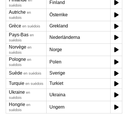
en
Finland
suédois
Autriche
en
Österrike
suédois
Grèce
Grekland
en suédois
Pays-Bas
en
Nederländerna
suédois
Norvège
en
Norge
suédois
Pologne
en
Polen
suédois
Suède
Sverige
en suédois
Turquie
Turkiet
en suédois
Ukraine
en
Ukraina
suédois
Hongrie
en
Ungern
suédois