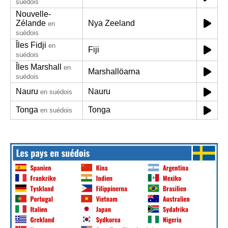
suédois
Nouvelle-
Zélande
Nya Zeeland
en
suédois
Îles Fidji
en
Fiji
suédois
Îles Marshall
en
Marshallöarna
suédois
Nauru
Nauru
en suédois
Tonga
Tonga
en suédois