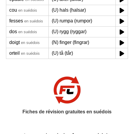
cou
(U) hals (halsar)
en suédois
fesses
(U) rumpa (rumpor)
en suédois
dos
(U) rygg (ryggar)
en suédois
doigt
(N) finger (fingrar)
en suédois
orteil
(U) tå (tår)
en suédois
Fiches de révision gratuites en suédois