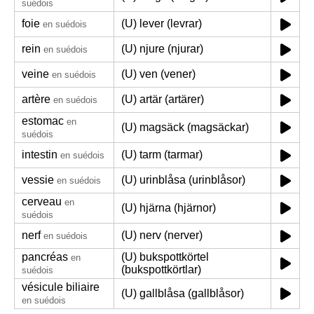
suédois
foie
(U) lever (levrar)
en suédois
rein
(U) njure (njurar)
en suédois
veine
(U) ven (vener)
en suédois
artère
(U) artär (artärer)
en suédois
estomac
en
(U) magsäck (magsäckar)
suédois
intestin
(U) tarm (tarmar)
en suédois
vessie
(U) urinblåsa (urinblåsor)
en suédois
cerveau
en
(U) hjärna (hjärnor)
suédois
nerf
(U) nerv (nerver)
en suédois
pancréas
(U) bukspottkörtel
en
(bukspottkörtlar)
suédois
vésicule biliaire
(U) gallblåsa (gallblåsor)
en suédois