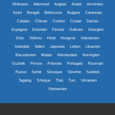
Afrikaans
Allemand
Anglais
Arabe
Arménien
Azéri
Bengali
Biélorusse
Bulgare
Cantonais
Catalan
Chinois
Coréen
Croate
Danois
Espagnol
Estonien
Finnois
Galicien
Géorgien
Grec
Hébreu
Hindi
Hongrois
Indonésien
Islandais
Italien
Japonais
Letton
Lituanien
Macédonien
Malais
Néerlandais
Norvégien
Ouzbek
Persan
Polonais
Portugais
Roumain
Russe
Serbe
Slovaque
Slovène
Suédois
Tagalog
Tchèque
Thaï
Turc
Ukrainien
Vietnamien