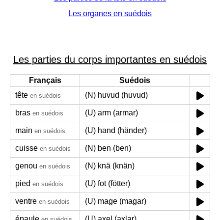
Les organes en suédois
Les parties du corps importantes en suédois
Français
Suédois
tête
(N) huvud (huvud)
en suédois
bras
(U) arm (armar)
en suédois
main
(U) hand (händer)
en suédois
cuisse
(N) ben (ben)
en suédois
genou
(N) knä (knän)
en suédois
pied
(U) fot (fötter)
en suédois
ventre
(U) mage (magar)
en suédois
épaule
(U) axel (axlar)
en suédois