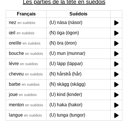
Les parties de la tête en suédois
Français
Suédois
nez
(U) näsa (näsor)
en suédois
œil
(N) öga (ögon)
en suédois
oreille
(N) öra (öron)
en suédois
bouche
(U) mun (munnar)
en suédois
lèvre
(U) läpp (läppar)
en suédois
cheveu
(N) hårstrå (hår)
en suédois
barbe
(N) skägg (skägg)
en suédois
joue
(U) kind (kinder)
en suédois
menton
(U) haka (hakor)
en suédois
langue
(U) tunga (tungor)
en suédois