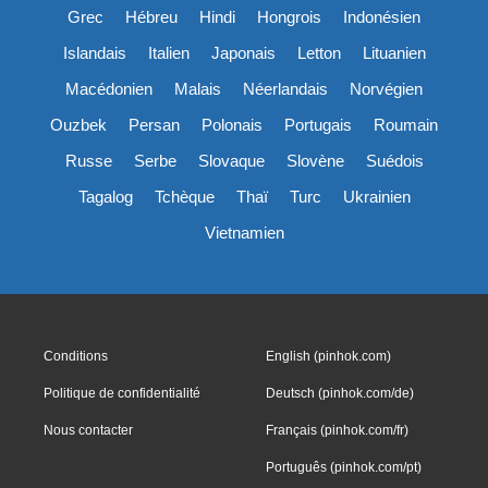
Grec
Hébreu
Hindi
Hongrois
Indonésien
Islandais
Italien
Japonais
Letton
Lituanien
Macédonien
Malais
Néerlandais
Norvégien
Ouzbek
Persan
Polonais
Portugais
Roumain
Russe
Serbe
Slovaque
Slovène
Suédois
Tagalog
Tchèque
Thaï
Turc
Ukrainien
Vietnamien
Conditions
English (pinhok.com)
Politique de confidentialité
Deutsch (pinhok.com/de)
Nous contacter
Français (pinhok.com/fr)
Português (pinhok.com/pt)