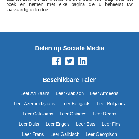
boek en nemen met elke pagina die u beheerst uw
taalvaardigheden toe.
Delen op Sociale Media
Beschikbare Talen
Leer Afrikaans
Leer Arabisch
Leer Armeens
Leer Azerbeidzjaans
Leer Bengaals
Leer Bulgaars
Leer Catalaans
Leer Chinees
Leer Deens
Leer Duits
Leer Engels
Leer Ests
Leer Fins
Leer Frans
Leer Galicisch
Leer Georgisch