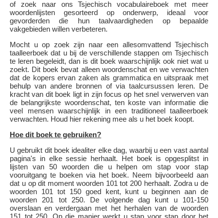
of zoek naar ons Tsjechisch vocabulaireboek met meer
woordenlijsten gesorteerd op onderwerp, ideaal voor
gevorderden die hun taalvaardigheden op bepaalde
vakgebieden willen verbeteren.
Mocht u op zoek zijn naar een allesomvattend Tsjechisch
taalleerboek dat u bij de verschillende stappen om Tsjechisch
te leren begeleidt, dan is dit boek waarschijnlijk ook niet wat u
zoekt. Dit boek bevat alleen woordenschat en we verwachten
dat de kopers ervan zaken als grammatica en uitspraak met
behulp van andere bronnen of via taalcursussen leren. De
kracht van dit boek ligt in zijn focus op het snel verwerven van
de belangrijkste woordenschat, ten koste van informatie die
veel mensen waarschijnlijk in een traditioneel taalleerboek
verwachten. Houd hier rekening mee als u het boek koopt.
Hoe dit boek te gebruiken?
U gebruikt dit boek idealiter elke dag, waarbij u een vast aantal
pagina's in elke sessie herhaalt. Het boek is opgesplitst in
lijsten van 50 woorden die u helpen om stap voor stap
vooruitgang te boeken via het boek. Neem bijvoorbeeld aan
dat u op dit moment woorden 101 tot 200 herhaalt. Zodra u de
woorden 101 tot 150 goed kent, kunt u beginnen aan de
woorden 201 tot 250. De volgende dag kunt u 101-150
overslaan en verdergaan met het herhalen van de woorden
151 tot 250. Op die manier werkt u stap voor stap door het