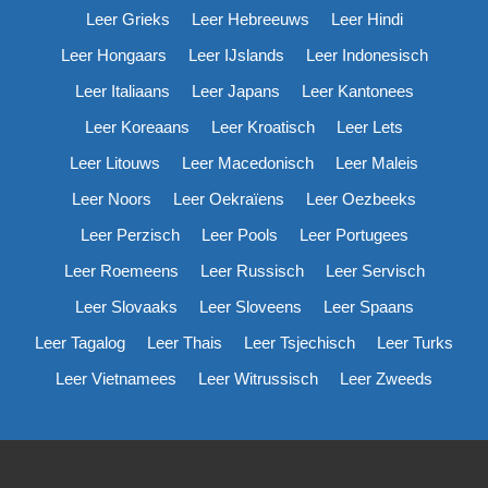
Leer Grieks
Leer Hebreeuws
Leer Hindi
Leer Hongaars
Leer IJslands
Leer Indonesisch
Leer Italiaans
Leer Japans
Leer Kantonees
Leer Koreaans
Leer Kroatisch
Leer Lets
Leer Litouws
Leer Macedonisch
Leer Maleis
Leer Noors
Leer Oekraïens
Leer Oezbeeks
Leer Perzisch
Leer Pools
Leer Portugees
Leer Roemeens
Leer Russisch
Leer Servisch
Leer Slovaaks
Leer Sloveens
Leer Spaans
Leer Tagalog
Leer Thais
Leer Tsjechisch
Leer Turks
Leer Vietnamees
Leer Witrussisch
Leer Zweeds