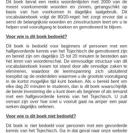
Dit boek bevat een reeks woordenlijsten met 2000 van de
meest voorkomende woorden en zinnen, gerangschikt op
basis van hun voorkomen in dagelijks taalgebruik. Dit
vocabulaireboek volgt de 80/20-regel: het zorgt ervoor dat u
eerst de belangrijkste woorden en zinsstructuren leert om u te
helpen snel vooruitgang te boeken en gemotiveerd te blijven.
Voor wie is dit boek bedoeld?
Dit boek is bedoeld voor beginners of personen met een
halfgevorderde kennis van het Tsjechisch die gemotiveerd zijn
en bereid zijn om dagelijks 15 tot 20 minuten te besteden aan
het leren van woordenschat. De eenvoudige structuur van dit
vocabulaireboek kwam tot stand door alle onnodige zaken te
elimineren, waardoor de leerinspanning zich uitsluitend
toespitst op de onderdelen waarmee u de grootste vooruitgang
in de kortst mogelijke tijd kunt boeken. Als u bereid bent om
elke dag 20 minuten te studeren, dan is dit boek waarschijnlijk
de beste investering die u kunt doen als beginner of als iemand
met een halfgevorderde kennis van het Tsjechisch. U zult
verrast zijn over hoe snel u vooruit gaat na amper een paar
weken dagelijks oefenen.
Voor wie is dit boek niet bedoeld?
Dit boek is niet bedoeld voor personen met een gevorderde
kennis van het Tsjechisch. Ga in dat geval naar onze website