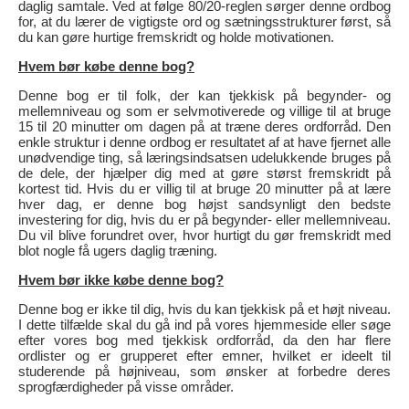
daglig samtale. Ved at følge 80/20-reglen sørger denne ordbog
for, at du lærer de vigtigste ord og sætningsstrukturer først, så
du kan gøre hurtige fremskridt og holde motivationen.
Hvem bør købe denne bog?
Denne bog er til folk, der kan tjekkisk på begynder- og
mellemniveau og som er selvmotiverede og villige til at bruge
15 til 20 minutter om dagen på at træne deres ordforråd. Den
enkle struktur i denne ordbog er resultatet af at have fjernet alle
unødvendige ting, så læringsindsatsen udelukkende bruges på
de dele, der hjælper dig med at gøre størst fremskridt på
kortest tid. Hvis du er villig til at bruge 20 minutter på at lære
hver dag, er denne bog højst sandsynligt den bedste
investering for dig, hvis du er på begynder- eller mellemniveau.
Du vil blive forundret over, hvor hurtigt du gør fremskridt med
blot nogle få ugers daglig træning.
Hvem bør ikke købe denne bog?
Denne bog er ikke til dig, hvis du kan tjekkisk på et højt niveau.
I dette tilfælde skal du gå ind på vores hjemmeside eller søge
efter vores bog med tjekkisk ordforråd, da den har flere
ordlister og er grupperet efter emner, hvilket er ideelt til
studerende på højniveau, som ønsker at forbedre deres
sprogfærdigheder på visse områder.