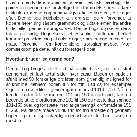
Hvis du endvidere søger en alt-i-en tjekkisk lærebog, der
guider dig gennem de forskellige trin i forbindelse med at lære
tjekkisk, er denne bog sandsynligvis heller ikke det, du søger
efter. Denne bog indeholder kun ordlister, og vi forventer, at
købere lærer ting såsom grammatik og udtale enten fra andre
kilder eller gennem sprogkurser. Denne bogs styrke er dens
fokus på hurtig tilegnelse af et essentielt ordforråd, hvilket
kommer på bekostning af oplysninger, som mange mennesker
måtte forvente i en konventionel sproglæringsbog. Vær
opmærksom på dette, når du foretager købet.
Hvordan bruger jeg denne bog?
Denne bog bruges ideelt set på daglig basis, og man skal
gennemgå et fast antal sider hver gang. Bogen er opdelt i
afsnit med 50 forskellige ordlister, som giver dig mulighed for
at komme igennem bogen trin for trin. Lad os for eksempel
sige, at du i øjeblikket gennemgår ordforråd 101 til 200. Når du
kender ordforrådene mellem 101 og 150 meget godt, kan du
begynde at lære ordforrådene 201 til 250 og næste dag springe
101-150 over og fortsætte med at gennemgå ordforrådene 151
til 250. På denne måde vil du trin for trin arbejde dig gennem
bogen, og dine sprogfærdigheder vil øges for hver side, du
mestrer.