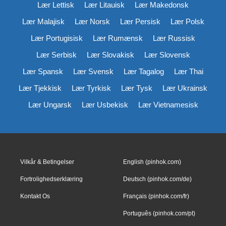
Lær Lettisk
Lær Litauisk
Lær Makedonsk
Lær Malajisk
Lær Norsk
Lær Persisk
Lær Polsk
Lær Portugisisk
Lær Rumænsk
Lær Russisk
Lær Serbisk
Lær Slovakisk
Lær Slovensk
Lær Spansk
Lær Svensk
Lær Tagalog
Lær Thai
Lær Tjekkisk
Lær Tyrkisk
Lær Tysk
Lær Ukrainsk
Lær Ungarsk
Lær Usbekisk
Lær Vietnamesisk
Vilkår & Betingelser
English (pinhok.com)
Fortrolighedserklæring
Deutsch (pinhok.com/de)
Kontakt Os
Français (pinhok.com/fr)
Português (pinhok.com/pt)