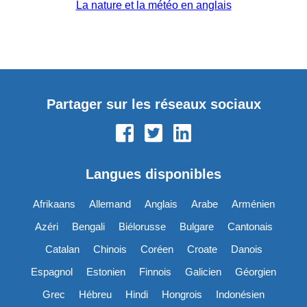
La nature et la météo en anglais
Partager sur les réseaux sociaux
Langues disponibles
Afrikaans
Allemand
Anglais
Arabe
Arménien
Azéri
Bengali
Biélorusse
Bulgare
Cantonais
Catalan
Chinois
Coréen
Croate
Danois
Espagnol
Estonien
Finnois
Galicien
Géorgien
Grec
Hébreu
Hindi
Hongrois
Indonésien