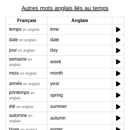
Autres mots anglais liés au temps
Français
Anglais
temps
time
en anglais
date
date
en anglais
jour
day
en anglais
semaine
en
week
anglais
mois
month
en anglais
année
year
en anglais
printemps
en
spring
anglais
été
summer
en anglais
automne
en
autumn
anglais
hiver
winter
en anglais