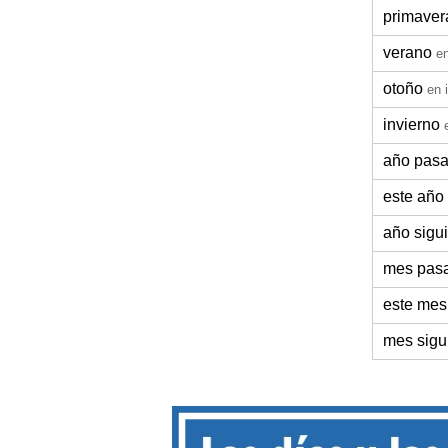
primaver
verano
en
otoño
en 
invierno
año pas
este año
año sigu
mes pas
este mes
mes sigu