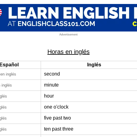
Advertisement
Horas en inglés
Español
Inglés
second
en inglés
minute
 inglés
hour
glés
one o'clock
glés
five past two
glés
ten past three
glés