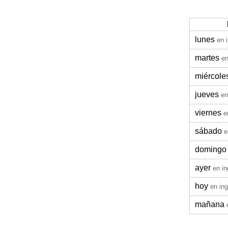
lunes
en 
martes
en
miércole
jueves
en
viernes
e
sábado
e
domingo
ayer
en in
hoy
en ing
mañana