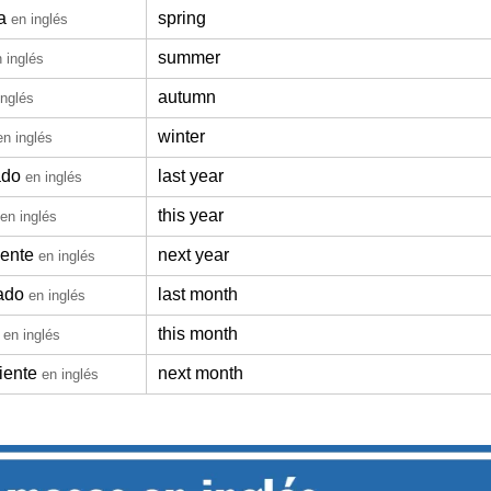
a
spring
en inglés
summer
 inglés
autumn
inglés
winter
en inglés
ado
last year
en inglés
this year
en inglés
iente
next year
en inglés
ado
last month
en inglés
this month
en inglés
iente
next month
en inglés