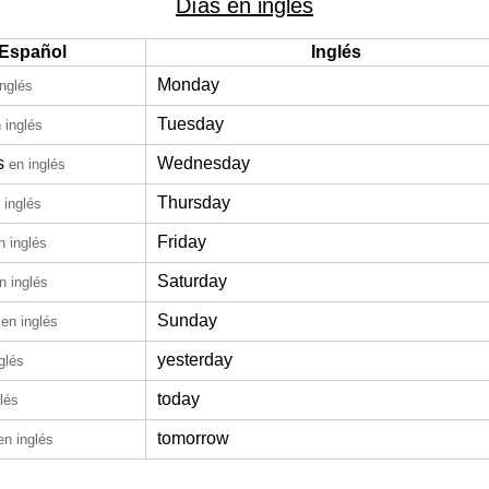
Días en inglés
Español
Inglés
Monday
inglés
Tuesday
 inglés
s
Wednesday
en inglés
Thursday
 inglés
Friday
n inglés
Saturday
n inglés
Sunday
en inglés
yesterday
glés
today
lés
tomorrow
en inglés