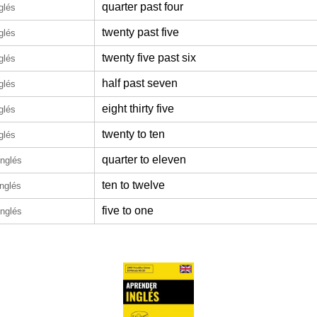
quarter past four
glés
twenty past five
glés
twenty five past six
glés
half past seven
glés
eight thirty five
glés
twenty to ten
glés
quarter to eleven
inglés
ten to twelve
inglés
five to one
inglés