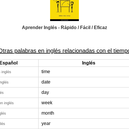
Aprender Inglés - Rápido / Fácil / Eficaz
Otras palabras en inglés relacionadas con el tiemp
Español
Inglés
time
 inglés
date
inglés
day
lés
week
en inglés
month
glés
year
glés