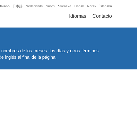
Italiano
日本語
Nederlands
Suomi
Svenska
Dansk
Norsk
Íslenska
Idiomas
Contacto
os nombres de los meses, los días y otros términos
inglés al final de la página.