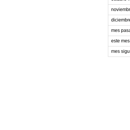
noviemb
diciembr
mes pas
este mes
mes sigu