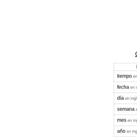
tiempo
en
fecha
en 
día
en ing
semana
mes
en in
año
en in