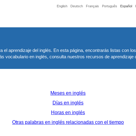
English
Deutsch
Français
Português
Español
el aprendizaje del inglés. En esta página, encontrarás listas con l
 vocabulario en inglés, consulta nuestros recursos de aprendizaje de 
Meses en inglés
Días en inglés
Horas en inglés
Otras palabras en inglés relacionadas con el tiempo