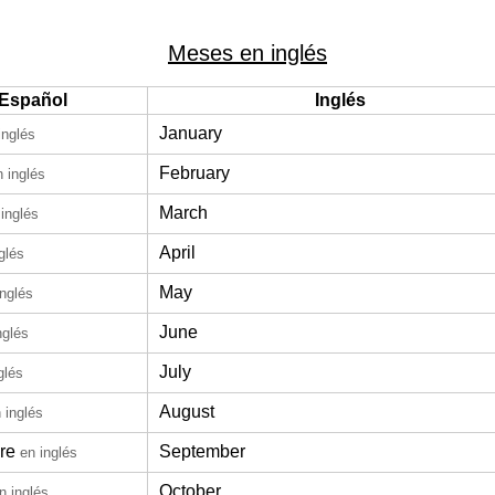
Meses en inglés
Español
Inglés
January
inglés
February
n inglés
March
 inglés
April
glés
May
inglés
June
nglés
July
glés
August
 inglés
re
September
en inglés
October
n inglés