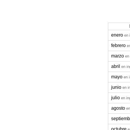
enero
en 
febrero
e
marzo
en
abril
en in
mayo
en 
junio
en i
julio
en in
agosto
en
septiemb
octubre
e