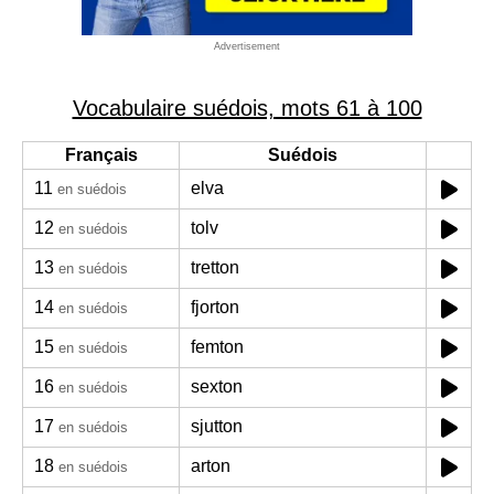
Advertisement
Vocabulaire suédois, mots 61 à 100
Français
Suédois
11
elva
en suédois
12
tolv
en suédois
13
tretton
en suédois
14
fjorton
en suédois
15
femton
en suédois
16
sexton
en suédois
17
sjutton
en suédois
18
arton
en suédois