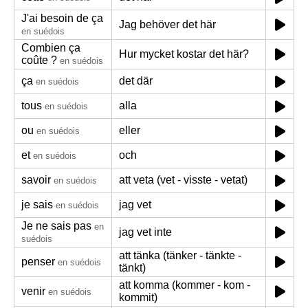
J'ai besoin de ça
Jag behöver det här
en suédois
Combien ça
Hur mycket kostar det här?
coûte ?
en suédois
ça
det där
en suédois
tous
alla
en suédois
ou
eller
en suédois
et
och
en suédois
savoir
att veta (vet - visste - vetat)
en suédois
je sais
jag vet
en suédois
Je ne sais pas
en
jag vet inte
suédois
att tänka (tänker - tänkte -
penser
en suédois
tänkt)
att komma (kommer - kom -
venir
en suédois
kommit)