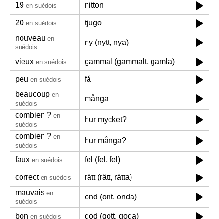
19
nitton
en suédois
20
tjugo
en suédois
nouveau
en
ny (nytt, nya)
suédois
vieux
gammal (gammalt, gamla)
en suédois
peu
få
en suédois
beaucoup
en
många
suédois
combien ?
en
hur mycket?
suédois
combien ?
en
hur många?
suédois
faux
fel (fel, fel)
en suédois
correct
rätt (rätt, rätta)
en suédois
mauvais
en
ond (ont, onda)
suédois
bon
god (gott, goda)
en suédois