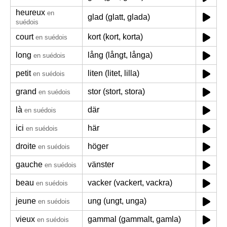
heureux
en
glad (glatt, glada)
suédois
court
kort (kort, korta)
en suédois
long
lång (långt, långa)
en suédois
petit
liten (litet, lilla)
en suédois
grand
stor (stort, stora)
en suédois
là
där
en suédois
ici
här
en suédois
droite
höger
en suédois
gauche
vänster
en suédois
beau
vacker (vackert, vackra)
en suédois
jeune
ung (ungt, unga)
en suédois
vieux
gammal (gammalt, gamla)
en suédois