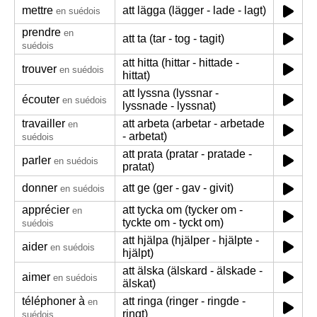
mettre
att lägga (lägger - lade - lagt)
en suédois
prendre
en
att ta (tar - tog - tagit)
suédois
att hitta (hittar - hittade -
trouver
en suédois
hittat)
att lyssna (lyssnar -
écouter
en suédois
lyssnade - lyssnat)
travailler
att arbeta (arbetar - arbetade
en
- arbetat)
suédois
att prata (pratar - pratade -
parler
en suédois
pratat)
donner
att ge (ger - gav - givit)
en suédois
apprécier
att tycka om (tycker om -
en
tyckte om - tyckt om)
suédois
att hjälpa (hjälper - hjälpte -
aider
en suédois
hjälpt)
att älska (älskard - älskade -
aimer
en suédois
älskat)
téléphoner à
att ringa (ringer - ringde -
en
ringt)
suédois