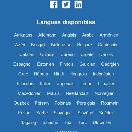
Langues disponibles
Afrikaans
Allemand
Anglais
Arabe
Arménien
Azéri
Bengali
Biélorusse
Bulgare
Cantonais
Catalan
Chinois
Coréen
Croate
Danois
Espagnol
Estonien
Finnois
Galicien
Géorgien
Grec
Hébreu
Hindi
Hongrois
Indonésien
Islandais
Italien
Japonais
Letton
Lituanien
Macédonien
Malais
Néerlandais
Norvégien
Ouzbek
Persan
Polonais
Portugais
Roumain
Russe
Serbe
Slovaque
Slovène
Suédois
Tagalog
Tchèque
Thaï
Turc
Ukrainien