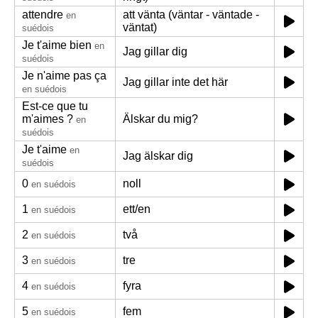
attendre
att vänta (väntar - väntade -
en
väntat)
suédois
Je t'aime bien
en
Jag gillar dig
suédois
Je n'aime pas ça
Jag gillar inte det här
en suédois
Est-ce que tu
m'aimes ?
Älskar du mig?
en
suédois
Je t'aime
en
Jag älskar dig
suédois
0
noll
en suédois
1
ett/en
en suédois
2
två
en suédois
3
tre
en suédois
4
fyra
en suédois
5
fem
en suédois