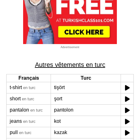
Advertisement
Autres vêtements en turc
Français
Turc
t-shirt
tişört
en turc
short
şort
en turc
pantalon
pantolon
en turc
jeans
kot
en turc
pull
kazak
en turc