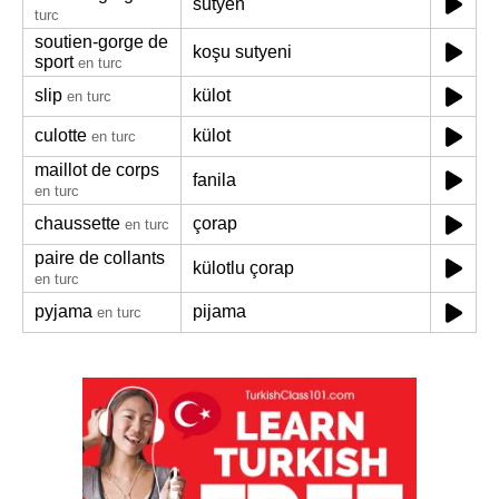
sütyen
turc
soutien-gorge de
koşu sutyeni
sport
en turc
slip
külot
en turc
culotte
külot
en turc
maillot de corps
fanila
en turc
chaussette
çorap
en turc
paire de collants
külotlu çorap
en turc
pyjama
pijama
en turc