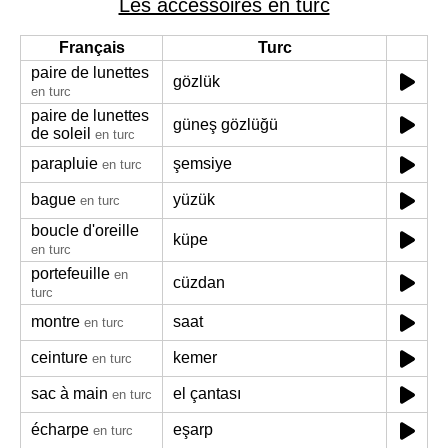
Les accessoires en turc
Français
Turc
paire de lunettes
gözlük
en turc
paire de lunettes
güneş gözlüğü
de soleil
en turc
parapluie
şemsiye
en turc
bague
yüzük
en turc
boucle d'oreille
küpe
en turc
portefeuille
en
cüzdan
turc
montre
saat
en turc
ceinture
kemer
en turc
sac à main
el çantası
en turc
écharpe
eşarp
en turc