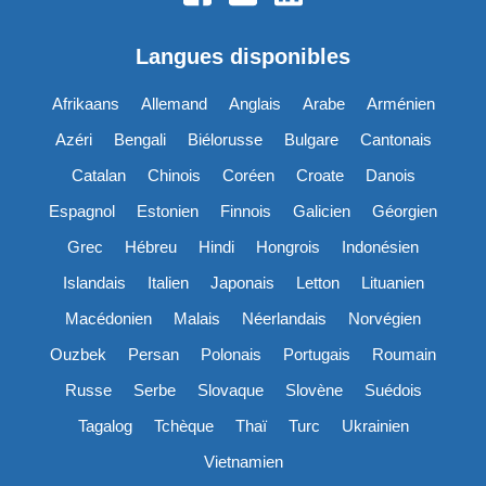
Langues disponibles
Afrikaans
Allemand
Anglais
Arabe
Arménien
Azéri
Bengali
Biélorusse
Bulgare
Cantonais
Catalan
Chinois
Coréen
Croate
Danois
Espagnol
Estonien
Finnois
Galicien
Géorgien
Grec
Hébreu
Hindi
Hongrois
Indonésien
Islandais
Italien
Japonais
Letton
Lituanien
Macédonien
Malais
Néerlandais
Norvégien
Ouzbek
Persan
Polonais
Portugais
Roumain
Russe
Serbe
Slovaque
Slovène
Suédois
Tagalog
Tchèque
Thaï
Turc
Ukrainien
Vietnamien