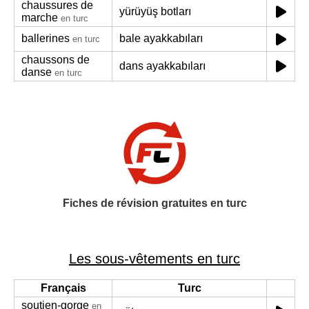
chaussures de
yürüyüş botları
marche
en turc
ballerines
bale ayakkabıları
en turc
chaussons de
dans ayakkabıları
danse
en turc
Fiches de révision gratuites en turc
Les sous-vêtements en turc
Français
Turc
soutien-gorge
en