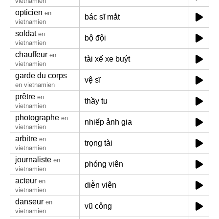
vietnamien
opticien
en
bác sĩ mắt
vietnamien
soldat
en
bộ đội
vietnamien
chauffeur
en
tài xế xe buýt
vietnamien
garde du corps
vệ sĩ
en vietnamien
prêtre
en
thầy tu
vietnamien
photographe
en
nhiếp ảnh gia
vietnamien
arbitre
en
trọng tài
vietnamien
journaliste
en
phóng viên
vietnamien
acteur
en
diễn viên
vietnamien
danseur
en
vũ công
vietnamien