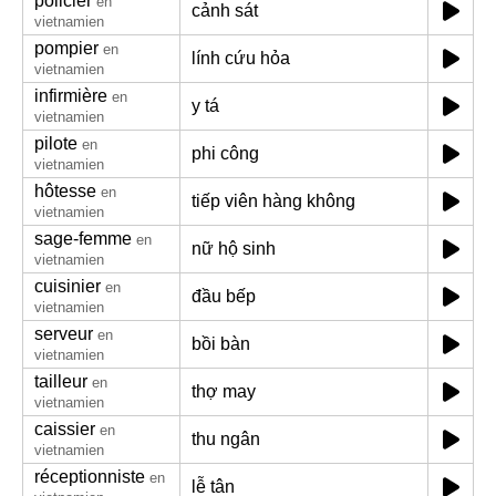
policier
en
cảnh sát
vietnamien
pompier
en
lính cứu hỏa
vietnamien
infirmière
en
y tá
vietnamien
pilote
en
phi công
vietnamien
hôtesse
en
tiếp viên hàng không
vietnamien
sage-femme
en
nữ hộ sinh
vietnamien
cuisinier
en
đầu bếp
vietnamien
serveur
en
bồi bàn
vietnamien
tailleur
en
thợ may
vietnamien
caissier
en
thu ngân
vietnamien
réceptionniste
en
lễ tân