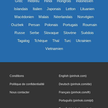
Grec
Hébreu
Hindi
Hongrois
Indonésien
Islandais
Italien
Japonais
Letton
Lituanien
Macédonien
Malais
Néerlandais
Norvégien
Ouzbek
Persan
Polonais
Portugais
Roumain
Russe
Serbe
Slovaque
Slovène
Suédois
Tagalog
Tchèque
Thaï
Turc
Ukrainien
Vietnamien
Conditions
English (pinhok.com)
Politique de confidentialité
Deutsch (pinhok.com/de)
Nous contacter
Français (pinhok.com/fr)
Português (pinhok.com/pt)