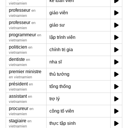
kế toán viên
vietnamien
professeur
en
giáo viên
vietnamien
professeur
en
giáo sư
vietnamien
programmeur
en
lập trình viên
vietnamien
politicien
en
chính trị gia
vietnamien
dentiste
en
nha sĩ
vietnamien
premier ministre
thủ tướng
en vietnamien
président
en
tổng thống
vietnamien
assistant
en
trợ lý
vietnamien
procureur
en
công tố viên
vietnamien
stagiaire
en
thực tập sinh
vietnamien