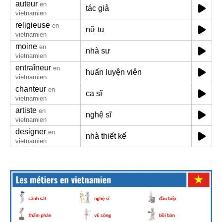
auteur
en
tác giả
vietnamien
religieuse
en
nữ tu
vietnamien
moine
en
nhà sư
vietnamien
entraîneur
en
huấn luyện viên
vietnamien
chanteur
en
ca sĩ
vietnamien
artiste
en
nghệ sĩ
vietnamien
designer
en
nhà thiết kế
vietnamien