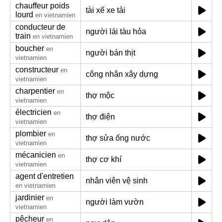
chauffeur poids
tài xế xe tải
lourd
en vietnamien
conducteur de
người lái tàu hỏa
train
en vietnamien
boucher
en
người bán thịt
vietnamien
constructeur
en
công nhân xây dựng
vietnamien
charpentier
en
thợ mộc
vietnamien
électricien
en
thợ điện
vietnamien
plombier
en
thợ sửa ống nước
vietnamien
mécanicien
en
thợ cơ khí
vietnamien
agent d'entretien
nhân viên vệ sinh
en vietnamien
jardinier
en
người làm vườn
vietnamien
pêcheur
en