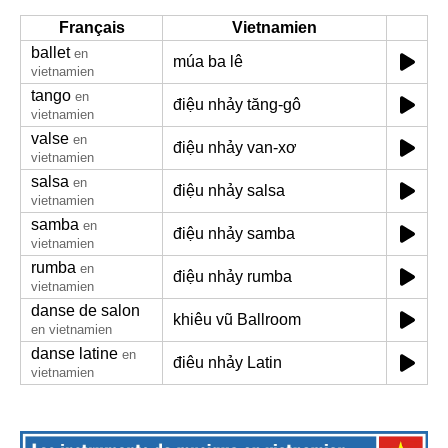
Français
Vietnamien
ballet
en
múa ba lê
vietnamien
tango
en
điệu nhảy tăng-gô
vietnamien
valse
en
điệu nhảy van-xơ
vietnamien
salsa
en
điệu nhảy salsa
vietnamien
samba
en
điệu nhảy samba
vietnamien
rumba
en
điệu nhảy rumba
vietnamien
danse de salon
khiêu vũ Ballroom
en vietnamien
danse latine
en
điêu nhảy Latin
vietnamien