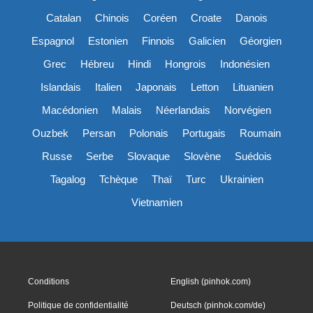
Catalan
Chinois
Coréen
Croate
Danois
Espagnol
Estonien
Finnois
Galicien
Géorgien
Grec
Hébreu
Hindi
Hongrois
Indonésien
Islandais
Italien
Japonais
Letton
Lituanien
Macédonien
Malais
Néerlandais
Norvégien
Ouzbek
Persan
Polonais
Portugais
Roumain
Russe
Serbe
Slovaque
Slovène
Suédois
Tagalog
Tchèque
Thaï
Turc
Ukrainien
Vietnamien
Conditions
English (pinhok.com)
Politique de confidentialité
Deutsch (pinhok.com/de)