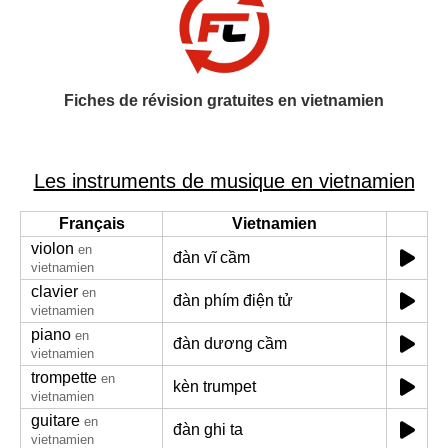
Fiches de révision gratuites en vietnamien
Les instruments de musique en vietnamien
Français
Vietnamien
violon
en
đàn vĩ cầm
vietnamien
clavier
en
đàn phím điện tử
vietnamien
piano
en
đàn dương cầm
vietnamien
trompette
en
kèn trumpet
vietnamien
guitare
en
đàn ghi ta
vietnamien