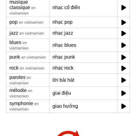
musique
classique
nhạc cổ điển
en
vietnamien
pop
nhạc pop
en vietnamien
jazz
nhạc jazz
en vietnamien
blues
en
nhạc blues
vietnamien
punk
nhạc punk
en vietnamien
rock
nhạc rock
en vietnamien
paroles
en
lời bài hát
vietnamien
mélodie
en
giai điệu
vietnamien
symphonie
en
giao hưởng
vietnamien