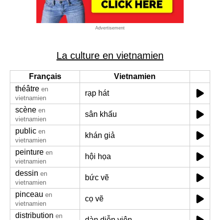
Advertisement
La culture en vietnamien
Français
Vietnamien
théâtre
en
rạp hát
vietnamien
scène
en
sân khấu
vietnamien
public
en
khán giả
vietnamien
peinture
en
hội họa
vietnamien
dessin
en
bức vẽ
vietnamien
pinceau
en
cọ vẽ
vietnamien
distribution
en
dàn diễn viên