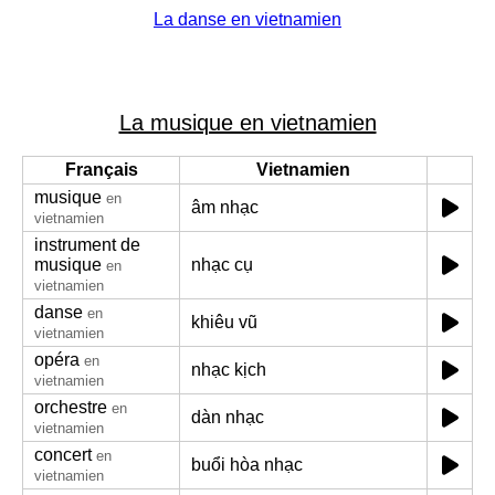
La danse en vietnamien
La musique en vietnamien
Français
Vietnamien
musique
en
âm nhạc
vietnamien
instrument de
musique
nhạc cụ
en
vietnamien
danse
en
khiêu vũ
vietnamien
opéra
en
nhạc kịch
vietnamien
orchestre
en
dàn nhạc
vietnamien
concert
en
buổi hòa nhạc
vietnamien