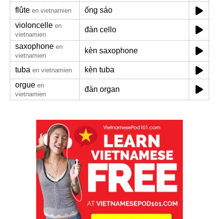
flûte
ống sáo
en vietnamien
violoncelle
en
đàn cello
vietnamien
saxophone
en
kèn saxophone
vietnamien
tuba
kèn tuba
en vietnamien
orgue
en
đàn organ
vietnamien