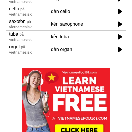
vietnamesisk
cello
på
đàn cello
vietnamesisk
saxofon
på
kèn saxophone
vietnamesisk
tuba
på
kèn tuba
vietnamesisk
orgel
på
đàn organ
vietnamesisk