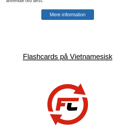
anvendte ord først.
Mere information
Flashcards på Vietnamesisk