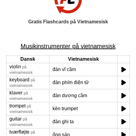
Gratis Flashcards på Vietnamesisk
Musikinstrumenter på vietnamesisk
Dansk
Vietnamesisk
violin
på
đàn vĩ cầm
vietnamesisk
keyboard
på
đàn phím điện tử
vietnamesisk
klaver
på
đàn dương cầm
vietnamesisk
trompet
på
kèn trumpet
vietnamesisk
guitar
på
đàn ghi ta
vietnamesisk
tværfløjte
på
ống sáo