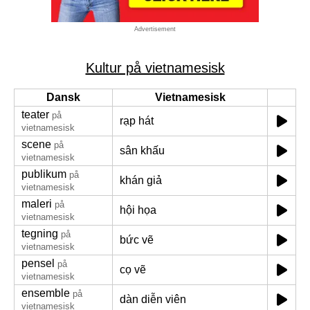
Advertisement
Kultur på vietnamesisk
Dansk
Vietnamesisk
teater
på
rạp hát
vietnamesisk
scene
på
sân khấu
vietnamesisk
publikum
på
khán giả
vietnamesisk
maleri
på
hội họa
vietnamesisk
tegning
på
bức vẽ
vietnamesisk
pensel
på
cọ vẽ
vietnamesisk
ensemble
på
dàn diễn viên
vietnamesisk