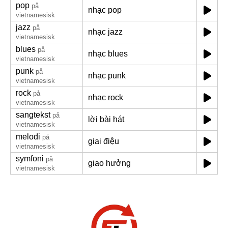
pop
på
nhạc pop
vietnamesisk
jazz
på
nhạc jazz
vietnamesisk
blues
på
nhạc blues
vietnamesisk
punk
på
nhạc punk
vietnamesisk
rock
på
nhạc rock
vietnamesisk
sangtekst
på
lời bài hát
vietnamesisk
melodi
på
giai điệu
vietnamesisk
symfoni
på
giao hưởng
vietnamesisk