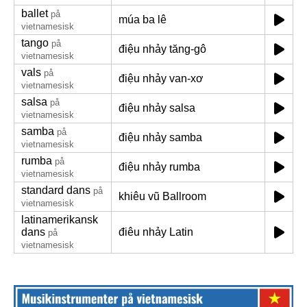
ballet
på
múa ba lê
vietnamesisk
tango
på
điệu nhảy tăng-gô
vietnamesisk
vals
på
điệu nhảy van-xơ
vietnamesisk
salsa
på
điệu nhảy salsa
vietnamesisk
samba
på
điệu nhảy samba
vietnamesisk
rumba
på
điệu nhảy rumba
vietnamesisk
standard dans
på
khiêu vũ Ballroom
vietnamesisk
latinamerikansk
dans
điêu nhảy Latin
på
vietnamesisk