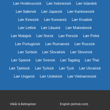
Lær Hviderussisk
Lær Indonesisk
Lær Islandsk
Lær Italiensk
Lær Japansk
Lær Kantonesisk
Lær Kinesisk
Lær Koreansk
Lær Kroatisk
Lær Lettisk
Lær Litauisk
Lær Makedonsk
Lær Malajisk
Lær Norsk
Lær Persisk
Lær Polsk
Lær Portugisisk
Lær Rumænsk
Lær Russisk
Lær Serbisk
Lær Slovakisk
Lær Slovensk
Lær Spansk
Lær Svensk
Lær Tagalog
Lær Thai
Lær Tjekkisk
Lær Tyrkisk
Lær Tysk
Lær Ukrainsk
Lær Ungarsk
Lær Usbekisk
Lær Vietnamesisk
Vilkår & Betingelser
English (pinhok.com)