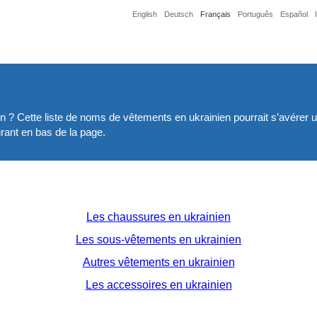
English
Deutsch
Français
Português
Español
? Cette liste de noms de vêtements en ukrainien pourrait s’avérer uti
urant en bas de la page.
Les chaussures en ukrainien
Les sous-vêtements en ukrainien
Autres vêtements en ukrainien
Les accessoires en ukrainien