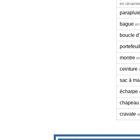
en ukrainie
paraplui
bague
en
boucle d'
portefeui
montre
en
ceinture
sac à ma
écharpe
chapeau
cravate
e