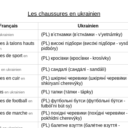
Les chaussures en ukrainien
Français
Ukrainien
(PL) в'єтнамки (в'єтна́мки - v'yetnámky)
ukrainien
es à talons hauts
(PL) високі підбори (висо́кі підбо́ри - vysó
pidbóry)
n
es de sport
en
(PL) кросівки (кросі́вки - krosívky)
(PL) сандалі (санда́лі - sandáli)
en ukrainien
es en cuir
(PL) шкіряні черевики (шкіряні́ череви́ки 
en
shkiryaní cherevýky)
ns
(PL) тапки (та́пки - tápky)
en ukrainien
es de football
(PL) футбольні бутси (футбо́льні бу́тси -
en
futbólʹni bút·sy)
es de marche
(PL) похідні черевики (похі́дні череви́ки -
en
pokhídni cherevýky)
(PL) балетне взуття (бале́тне взуття́ -
s