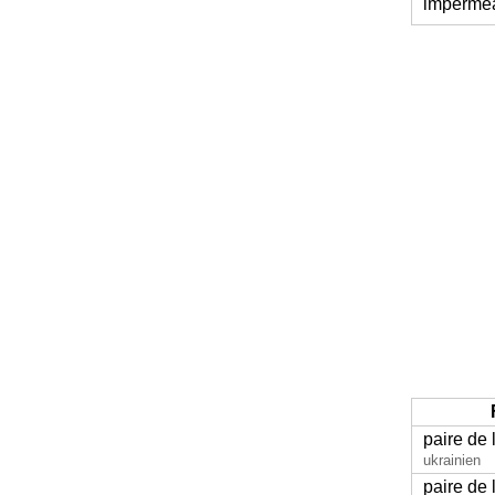
impermé
paire de 
ukrainien
paire de 