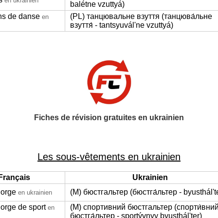
en ukrainien
balétne vzuttyá)
ns de danse
(PL) танцювальне взуття (танцюва́льне
en
взуття́ - tantsyuválʹne vzuttyá)
Fiches de révision gratuites en ukrainien
Les sous-vêtements en ukrainien
Français
Ukrainien
gorge
(M) бюстгальтер (бюстга́льтер - byusthálʹt
en ukrainien
gorge de sport
(M) спортивний бюстгальтер (спорти́вни
en
бюстга́льтер - sportývnyy byusthálʹter)