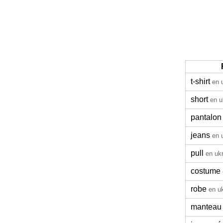
t-shirt
en 
short
en u
pantalon
jeans
en 
pull
en ukr
costume
robe
en u
manteau