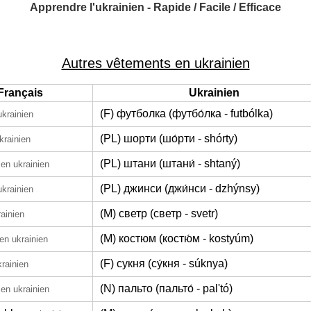
Apprendre l'ukrainien - Rapide / Facile / Efficace
Autres vêtements en ukrainien
Français
Ukrainien
(F) футболка (футбо́лка - futbólka)
ukrainien
(PL) шорти (шо́рти - shórty)
krainien
(PL) штани (штани́ - shtaný)
en ukrainien
(PL) джинси (джи́нси - dzhýnsy)
ukrainien
(M) светр (светр - svetr)
ainien
(M) костюм (костю́м - kostyúm)
en ukrainien
(F) сукня (су́кня - súknya)
krainien
(N) пальто (пальто́ - palʹtó)
en ukrainien