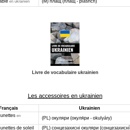
able
(M) плащ (плащ - plashch)
en ukrainien
Livre de vocabulaire ukrainien
Les accessoires en ukrainien
Français
Ukrainien
lunettes
en
(PL) окуляри (окуля́ри - okulyáry)
lunettes de soleil
(PL) сонцезахисні окуляри (сонцезахисні́