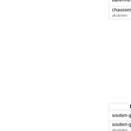
chausso
ukrainien
soutien-
soutien-
ukrainien