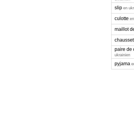
slip
en ukr
culotte
en
maillot d
chausset
paire de 
ukrainien
pyjama
e