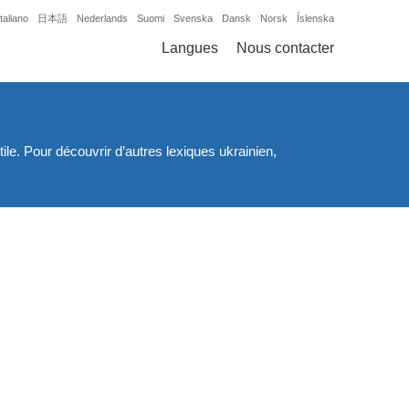
Italiano
日本語
Nederlands
Suomi
Svenska
Dansk
Norsk
Íslenska
Langues
Nous contacter
le. Pour découvrir d’autres lexiques ukrainien,