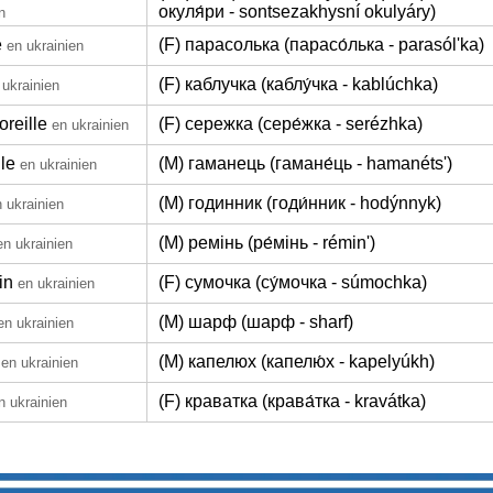
окуля́ри - sontsezakhysní okulyáry)
n
e
(F) парасолька (парасо́лька - parasólʹka)
en ukrainien
(F) каблучка (каблу́чка - kablúchka)
 ukrainien
oreille
(F) сережка (сере́жка - serézhka)
en ukrainien
lle
(M) гаманець (гамане́ць - hamanétsʹ)
en ukrainien
(M) годинник (годи́нник - hodýnnyk)
 ukrainien
(M) ремінь (ре́мінь - réminʹ)
en ukrainien
in
(F) сумочка (су́мочка - súmochka)
en ukrainien
(M) шарф (шарф - sharf)
en ukrainien
(M) капелюх (капелю́х - kapelyúkh)
en ukrainien
(F) краватка (крава́тка - kravátka)
n ukrainien