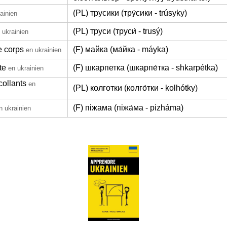
(PL) трусики (тру́сики - trúsyky)
ainien
(PL) труси (труси́ - trusý)
 ukrainien
e corps
(F) майка (ма́йка - máyka)
en ukrainien
te
(F) шкарпетка (шкарпе́тка - shkarpétka)
en ukrainien
collants
en
(PL) колготки (колго́тки - kolhótky)
(F) піжама (піжа́ма - pizháma)
n ukrainien