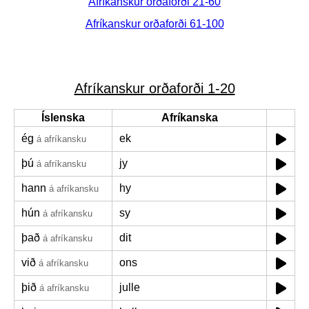
Afríkanskur orðaforði 21-60
Afríkanskur orðaforði 61-100
Afríkanskur orðaforði 1-20
Íslenska
Afríkanska
ég
ek
á afríkansku
þú
jy
á afríkansku
hann
hy
á afríkansku
hún
sy
á afríkansku
það
dit
á afríkansku
við
ons
á afríkansku
þið
julle
á afríkansku