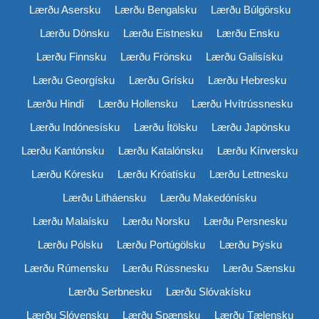
Lærðu Asersku
Lærðu Bengalsku
Lærðu Búlgörsku
Lærðu Dönsku
Lærðu Eistnesku
Lærðu Ensku
Lærðu Finnsku
Lærðu Frönsku
Lærðu Galisísku
Lærðu Georgísku
Lærðu Grísku
Lærðu Hebresku
Lærðu Hindí
Lærðu Hollensku
Lærðu Hvítrússnesku
Lærðu Indónesísku
Lærðu Ítölsku
Lærðu Japönsku
Lærðu Kantónsku
Lærðu Katalónsku
Lærðu Kínversku
Lærðu Kóresku
Lærðu Króatísku
Lærðu Lettnesku
Lærðu Litháensku
Lærðu Makedónísku
Lærðu Malaísku
Lærðu Norsku
Lærðu Persnesku
Lærðu Pólsku
Lærðu Portúgölsku
Lærðu Þýsku
Lærðu Rúmensku
Lærðu Rússnesku
Lærðu Sænsku
Lærðu Serbnesku
Lærðu Slóvakísku
Lærðu Slóvensku
Lærðu Spænsku
Lærðu Tælensku