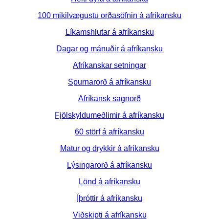
100 mikilvægustu orðasöfnin á afríkansku
Líkamshlutar á afríkansku
Dagar og mánuðir á afríkansku
Afríkanskar setningar
Spurnarorð á afríkansku
Afríkansk sagnorð
Fjölskyldumeðlimir á afríkansku
60 störf á afríkansku
Matur og drykkir á afríkansku
Lýsingarorð á afríkansku
Lönd á afríkansku
Íþróttir á afríkansku
Viðskipti á afríkansku