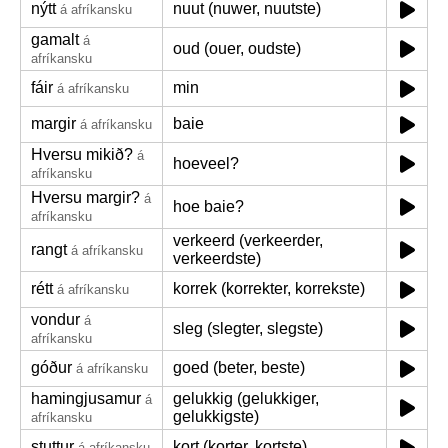
nýtt
nuut (nuwer, nuutste)
á afríkansku
gamalt
á
oud (ouer, oudste)
afríkansku
fáir
min
á afríkansku
margir
baie
á afríkansku
Hversu mikið?
á
hoeveel?
afríkansku
Hversu margir?
á
hoe baie?
afríkansku
verkeerd (verkeerder,
rangt
á afríkansku
verkeerdste)
rétt
korrek (korrekter, korrekste)
á afríkansku
vondur
á
sleg (slegter, slegste)
afríkansku
góður
goed (beter, beste)
á afríkansku
hamingjusamur
gelukkig (gelukkiger,
á
gelukkigste)
afríkansku
stuttur
kort (korter, kortste)
á afríkansku