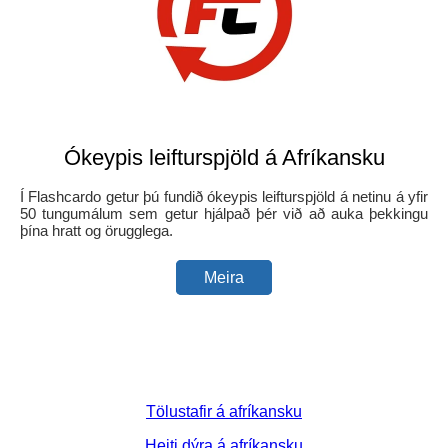
Ókeypis leifturspjöld á Afríkansku
Í Flashcardo getur þú fundið ókeypis leifturspjöld á netinu á yfir
50 tungumálum sem getur hjálpað þér við að auka þekkingu
þína hratt og örugglega.
Meira
Tölustafir á afríkansku
Heiti dýra á afríkansku