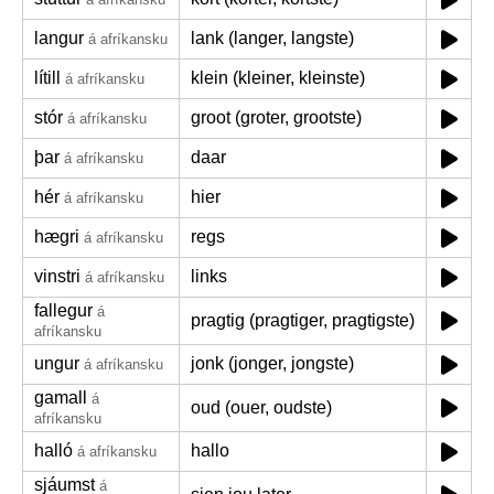
langur
lank (langer, langste)
á afríkansku
lítill
klein (kleiner, kleinste)
á afríkansku
stór
groot (groter, grootste)
á afríkansku
þar
daar
á afríkansku
hér
hier
á afríkansku
hægri
regs
á afríkansku
vinstri
links
á afríkansku
fallegur
á
pragtig (pragtiger, pragtigste)
afríkansku
ungur
jonk (jonger, jongste)
á afríkansku
gamall
á
oud (ouer, oudste)
afríkansku
halló
hallo
á afríkansku
sjáumst
á