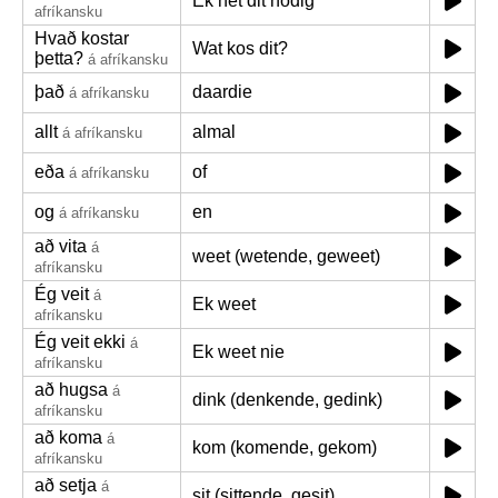
Ek het dit nodig
afríkansku
Hvað kostar
Wat kos dit?
þetta?
á afríkansku
það
daardie
á afríkansku
allt
almal
á afríkansku
eða
of
á afríkansku
og
en
á afríkansku
að vita
á
weet (wetende, geweet)
afríkansku
Ég veit
á
Ek weet
afríkansku
Ég veit ekki
á
Ek weet nie
afríkansku
að hugsa
á
dink (denkende, gedink)
afríkansku
að koma
á
kom (komende, gekom)
afríkansku
að setja
á
sit (sittende, gesit)