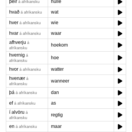
þeir
hulle
á afríkansku
hvað
wat
á afríkansku
hver
wie
á afríkansku
hvar
waar
á afríkansku
afhverju
á
hoekom
afríkansku
hvernig
á
hoe
afríkansku
hvor
watter
á afríkansku
hvenær
á
wanneer
afríkansku
þá
dan
á afríkansku
ef
as
á afríkansku
í alvöru
á
regtig
afríkansku
en
maar
á afríkansku