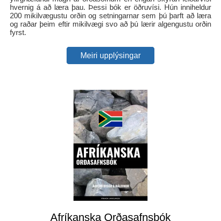
hvernig á að læra þau. Þessi bók er öðruvísi. Hún inniheldur
200 mikilvægustu orðin og setningarnar sem þú þarft að læra
og raðar þeim eftir mikilvægi svo að þú lærir algengustu orðin
fyrst.
Meiri upplýsingar
Afríkanska Orðasafnsbók