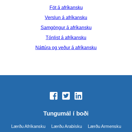
Föt á afríkansku
Verslun á afríkansku
Samgöngur á afríkansku
Tónlist á afríkansku
Náttúra og veður á afríkansku
Tungumál í boði
Lærðu Afríkansku
Lærðu Arabísku
Lærðu Armensku