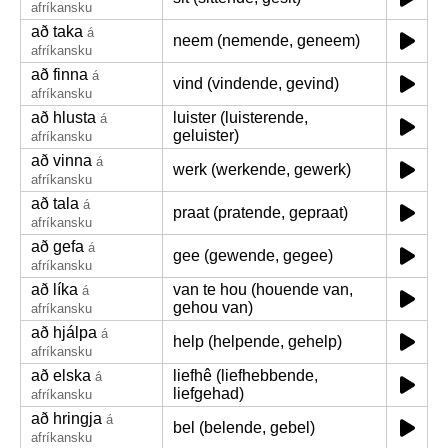
afríkansku
að taka
á
neem (nemende, geneem)
afríkansku
að finna
á
vind (vindende, gevind)
afríkansku
að hlusta
luister (luisterende,
á
geluister)
afríkansku
að vinna
á
werk (werkende, gewerk)
afríkansku
að tala
á
praat (pratende, gepraat)
afríkansku
að gefa
á
gee (gewende, gegee)
afríkansku
að líka
van te hou (houende van,
á
gehou van)
afríkansku
að hjálpa
á
help (helpende, gehelp)
afríkansku
að elska
liefhê (liefhebbende,
á
liefgehad)
afríkansku
að hringja
á
bel (belende, gebel)
afríkansku