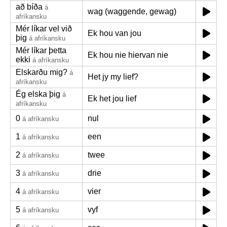
að bíða
á
wag (waggende, gewag)
afríkansku
Mér líkar vel við
Ek hou van jou
þig
á afríkansku
Mér líkar þetta
Ek hou nie hiervan nie
ekki
á afríkansku
Elskarðu mig?
á
Het jy my lief?
afríkansku
Ég elska þig
á
Ek het jou lief
afríkansku
0
nul
á afríkansku
1
een
á afríkansku
2
twee
á afríkansku
3
drie
á afríkansku
4
vier
á afríkansku
5
vyf
á afríkansku