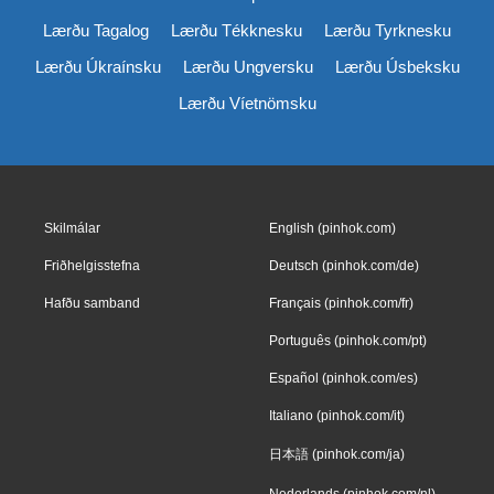
Lærðu Tagalog
Lærðu Tékknesku
Lærðu Tyrknesku
Lærðu Úkraínsku
Lærðu Ungversku
Lærðu Úsbeksku
Lærðu Víetnömsku
Skilmálar
English (pinhok.com)
Friðhelgisstefna
Deutsch (pinhok.com/de)
Hafðu samband
Français (pinhok.com/fr)
Português (pinhok.com/pt)
Español (pinhok.com/es)
Italiano (pinhok.com/it)
日本語 (pinhok.com/ja)
Nederlands (pinhok.com/nl)