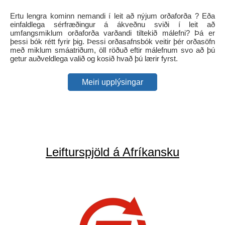
Ertu lengra kominn nemandi í leit að nýjum orðaforða ? Eða
einfaldlega sérfræðingur á ákveðnu sviði í leit að
umfangsmiklum orðaforða varðandi tiltekið málefni? Þá er
þessi bók rétt fyrir þig. Þessi orðasafnsbók veitir þér orðasöfn
með miklum smáatriðum, öll röðuð eftir málefnum svo að þú
getur auðveldlega valið og kosið hvað þú lærir fyrst.
Meiri upplýsingar
Leifturspjöld á Afríkansku