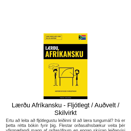
Lærðu Afríkansku - Fljótlegt / Auðvelt /
Skilvirkt
Ertu að leita að fljótlegustu leiðinni til að læra tungumál? Þá er
þetta rétta bókin fyrir þig. Flestar orðasafnsbækur veita þér
yfirgnæfandi magn af orðasöfnum en engan skýran leiðarvísi