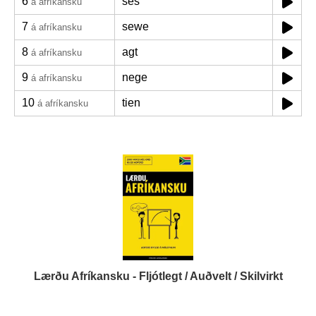
6
ses
á afríkansku
7
sewe
á afríkansku
8
agt
á afríkansku
9
nege
á afríkansku
10
tien
á afríkansku
Lærðu Afríkansku - Fljótlegt / Auðvelt / Skilvirkt