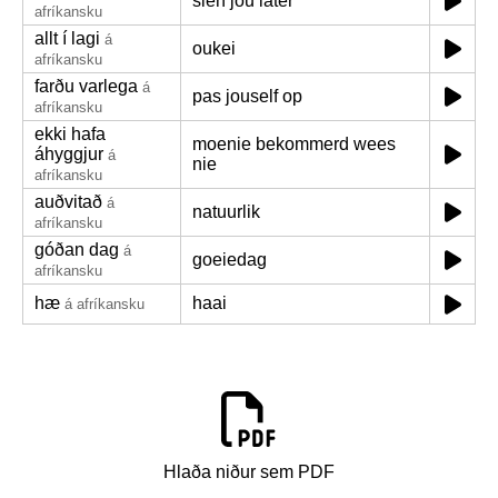
sien jou later
afríkansku
allt í lagi
á
oukei
afríkansku
farðu varlega
á
pas jouself op
afríkansku
ekki hafa
moenie bekommerd wees
áhyggjur
á
nie
afríkansku
auðvitað
á
natuurlik
afríkansku
góðan dag
á
goeiedag
afríkansku
hæ
haai
á afríkansku
Hlaða niður sem PDF