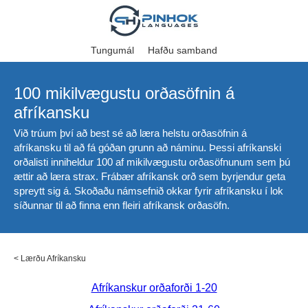
Tungumál
Hafðu samband
100 mikilvægustu orðasöfnin á
afríkansku
Við trúum því að best sé að læra helstu orðasöfnin á
afríkansku til að fá góðan grunn að náminu. Þessi afríkanski
orðalisti inniheldur 100 af mikilvægustu orðasöfnunum sem þú
ættir að læra strax. Frábær afríkansk orð sem byrjendur geta
spreytt sig á. Skoðaðu námsefnið okkar fyrir afríkansku í lok
síðunnar til að finna enn fleiri afríkansk orðasöfn.
<
Lærðu Afríkansku
Afríkanskur orðaforði 1-20